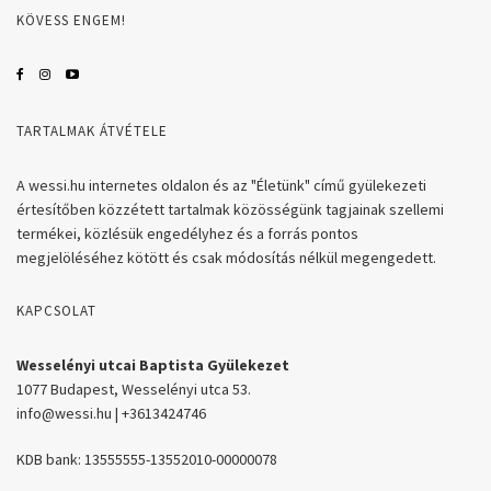
KÖVESS ENGEM!
TARTALMAK ÁTVÉTELE
A wessi.hu internetes oldalon és az "Életünk" című gyülekezeti
értesítőben közzétett tartalmak közösségünk tagjainak szellemi
termékei, közlésük engedélyhez és a forrás pontos
megjelöléséhez kötött és csak módosítás nélkül megengedett.
KAPCSOLAT
Wesselényi utcai Baptista Gyülekezet
1077 Budapest, Wesselényi utca 53.
info@wessi.hu | +3613424746
KDB bank: 13555555-13552010-00000078