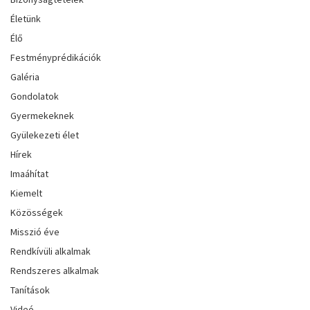
Életünk
Élő
Festményprédikációk
Galéria
Gondolatok
Gyermekeknek
Gyülekezeti élet
Hírek
Imaáhítat
Kiemelt
Közösségek
Misszió éve
Rendkívüli alkalmak
Rendszeres alkalmak
Tanítások
Videó