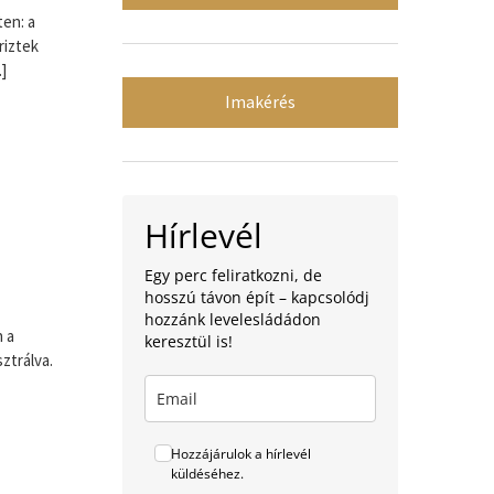
en: a
riztek
]
Imakérés
Hírlevél
Egy perc feliratkozni, de
hosszú távon épít – kapcsolódj
hozzánk levelesládádon
n a
keresztül is!
ztrálva.
Hozzájárulok a hírlevél
küldéséhez.