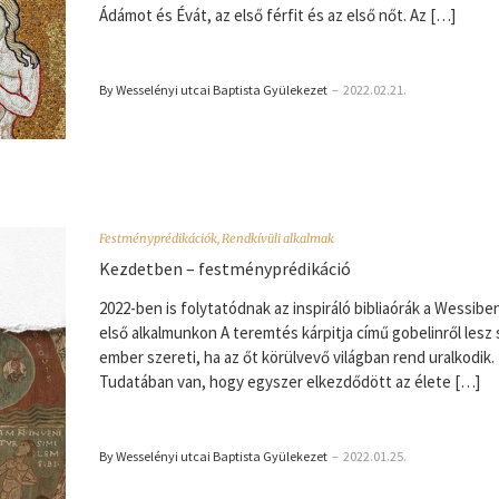
Ádámot és Évát, az első férfit és az első nőt. Az […]
By Wesselényi utcai Baptista Gyülekezet
–
2022.02.21.
Festményprédikációk
,
Rendkívüli alkalmak
Kezdetben – festményprédikáció
2022-ben is folytatódnak az inspiráló bibliaórák a Wessiben
első alkalmunkon A teremtés kárpitja című gobelinről lesz 
ember szereti, ha az őt körülvevő világban rend uralkodik.
Tudatában van, hogy egyszer elkezdődött az élete […]
By Wesselényi utcai Baptista Gyülekezet
–
2022.01.25.