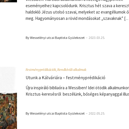
eseményeihez kapcsolódunk. Krisztus hét szava a kereszt
haldokló Jézus utolsó szavai, melyeket az evangéliumok ő
meg. Hagyományosan a rövid mondásokat „szavaknak” […
By Wesselényi utcai Baptista Gyülekezet
–
2023.03.25.
Festményprédikációk
,
Rendkívüli alkalmak
Utunk a Kálváriára – festményprédikáció
Újra inspiráló bibliaóra a Wessiben! Idei ötödik alkalmunko
Krisztus-keresésről beszélünk, bőséges képanyaggal illus
By Wesselényi utcai Baptista Gyülekezet
–
2022.05.25.