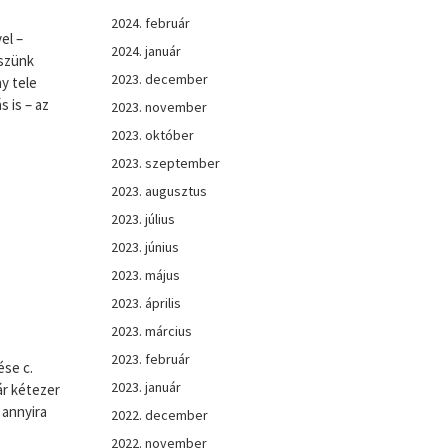
2024. február
el –
2024. január
kszünk
2023. december
y tele
s is – az
2023. november
2023. október
2023. szeptember
2023. augusztus
2023. július
2023. június
2023. május
2023. április
2023. március
2023. február
ése c.
2023. január
ár kétezer
 annyira
2022. december
2022. november