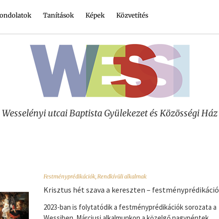
ondolatok
Tanítások
Képek
Közvetítés
Wesselényi utcai Baptista Gyülekezet és Közösségi Ház
Festményprédikációk
,
Rendkívüli alkalmak
Krisztus hét szava a kereszten – festményprédikáció
2023-ban is folytatódik a festményprédikációk sorozata a
Wessiben. Márciusi alkalmunkon a közelgő nagypéntek