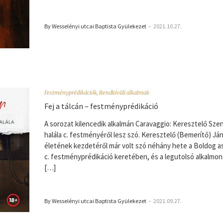
By Wesselényi utcai Baptista Gyülekezet
–
2021.10.27.
Festményprédikációk
,
Rendkívüli alkalmak
Fej a tálcán – festményprédikáció
A sorozat kilencedik alkalmán Caravaggio: Keresztelő Sze
halála c. festményéről lesz szó. Keresztelő (Bemerítő) Já
életének kezdetéről már volt szó néhány hete a Boldog 
c. festményprédikáció keretében, és a legutolsó alkalmon
[…]
By Wesselényi utcai Baptista Gyülekezet
–
2021.09.27.