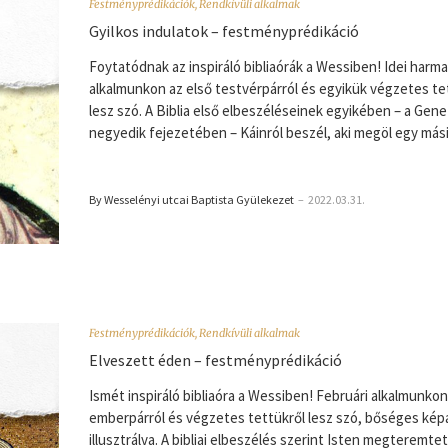
Festményprédikációk
,
Rendkívüli alkalmak
Gyilkos indulatok – festményprédikáció
Foytatódnak az inspiráló bibliaórák a Wessiben! Idei harma
alkalmunkon az első testvérpárról és egyikük végzetes te
lesz szó. A Biblia első elbeszéléseinek egyikében – a Gene
negyedik fejezetében – Káinról beszél, aki megöl egy más
By Wesselényi utcai Baptista Gyülekezet
–
2022.03.31.
Festményprédikációk
,
Rendkívüli alkalmak
Elveszett éden – festményprédikáció
Ismét inspiráló bibliaóra a Wessiben! Februári alkalmunkon
emberpárról és végzetes tettükről lesz szó, bőséges kép
illusztrálva. A bibliai elbeszélés szerint Isten megteremte