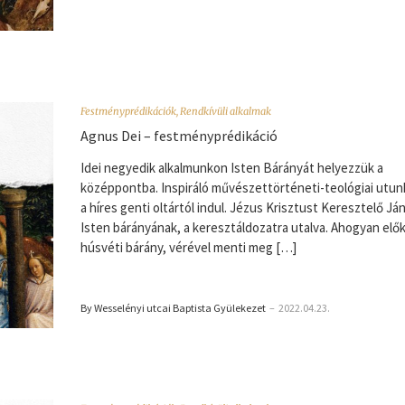
Festményprédikációk
,
Rendkívüli alkalmak
Agnus Dei – festményprédikáció
Idei negyedik alkalmunkon Isten Bárányát helyezzük a
középpontba. Inspiráló művészettörténeti-teológiai utun
a híres genti oltártól indul. Jézus Krisztust Keresztelő Já
Isten bárányának, a keresztáldozatra utalva. Ahogyan elő
húsvéti bárány, vérével menti meg […]
By Wesselényi utcai Baptista Gyülekezet
–
2022.04.23.