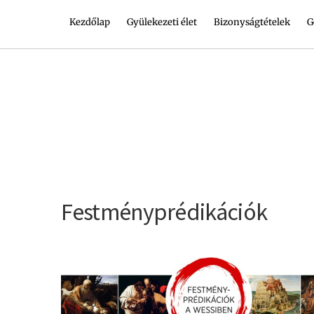
Kezdőlap
Gyülekezeti élet
Bizonyságtételek
G
Festményprédikációk