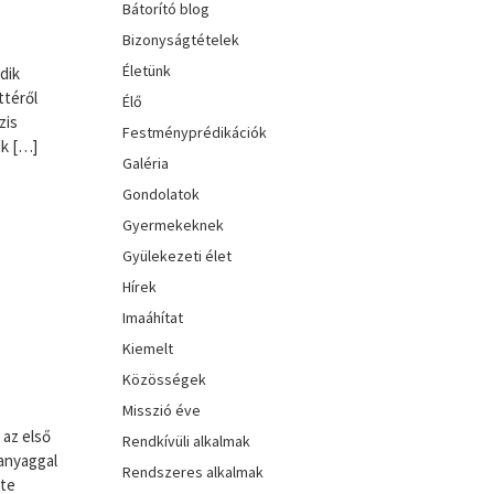
Bátorító blog
Bizonyságtételek
Életünk
dik
ttéről
Élő
zis
Festményprédikációk
ik […]
Galéria
Gondolatok
Gyermekeknek
Gyülekezeti élet
Hírek
Imaáhítat
Kiemelt
Közösségek
Misszió éve
 az első
Rendkívüli alkalmak
anyaggal
Rendszeres alkalmak
tte