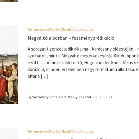
Festményprédikációk
,
Rendkívüli alkalmak
Megváltó a porban – festményprédikáció
A sorozat tizenkettedik alkalma – karácsony előestéjén – 
szólhatna, mint a Megváltó megérkezéséről. Kiindulópon
ezúttal a németalföldi festő, Hugo van der Goes Jézus s
ábrázoló, minden értelemben nagy formátumú alkotása. A 
oltár a […]
By Wesselényi utcai Baptista Gyülekezet
–
2021.12.21.
Festményprédikációk
,
Rendkívüli alkalmak