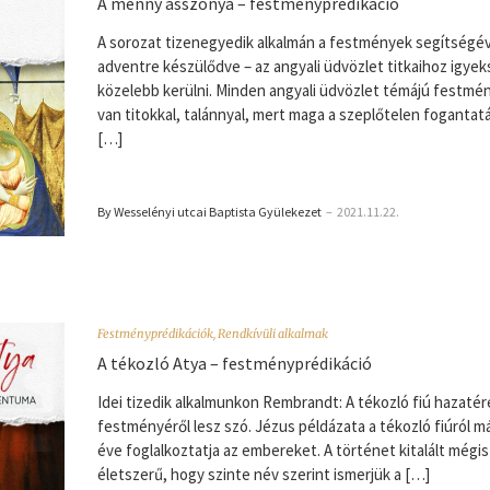
A menny asszonya – festményprédikáció
A sorozat tizenegyedik alkalmán a festmények segítségév
adventre készülődve – az angyali üdvözlet titkaihoz igye
közelebb kerülni. Minden angyali üdvözlet témájú festmén
van titokkal, talánnyal, mert maga a szeplőtelen fogantatá
[…]
By Wesselényi utcai Baptista Gyülekezet
–
2021.11.22.
Festményprédikációk
,
Rendkívüli alkalmak
A tékozló Atya – festményprédikáció
Idei tizedik alkalmunkon Rembrandt: A tékozló fiú hazatér
festményéről lesz szó. Jézus példázata a tékozló fiúról m
éve foglalkoztatja az embereket. A történet kitalált mégis
életszerű, hogy szinte név szerint ismerjük a […]