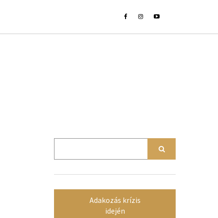
Adakozás krízis
idején