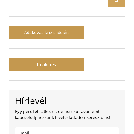
Adakozás krízis idején
Imakérés
Hírlevél
Egy perc feliratkozni, de hosszú távon épít –
kapcsolódj hozzánk levelesládádon keresztül is!