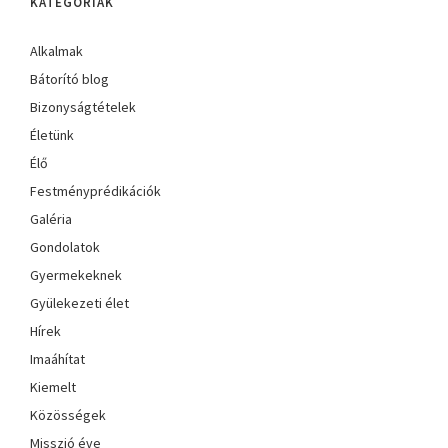
KATEGÓRIÁK
Alkalmak
Bátorító blog
Bizonyságtételek
Életünk
Élő
Festményprédikációk
Galéria
Gondolatok
Gyermekeknek
Gyülekezeti élet
Hírek
Imaáhítat
Kiemelt
Közösségek
Misszió éve