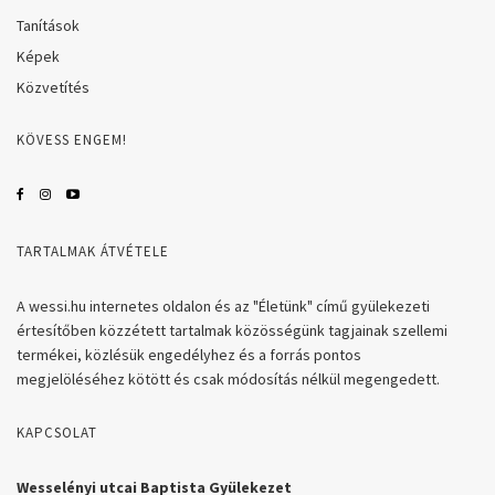
Tanítások
Képek
Közvetítés
KÖVESS ENGEM!
TARTALMAK ÁTVÉTELE
A wessi.hu internetes oldalon és az "Életünk" című gyülekezeti
értesítőben közzétett tartalmak közösségünk tagjainak szellemi
termékei, közlésük engedélyhez és a forrás pontos
megjelöléséhez kötött és csak módosítás nélkül megengedett.
KAPCSOLAT
Wesselényi utcai Baptista Gyülekezet