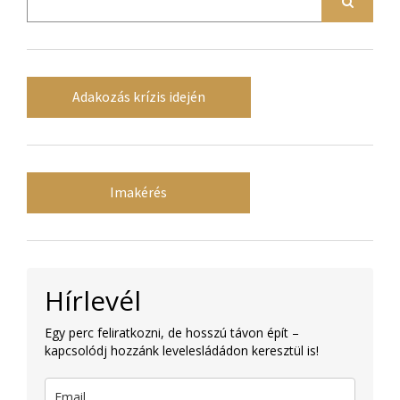
Adakozás krízis idején
Imakérés
Hírlevél
Egy perc feliratkozni, de hosszú távon épít –
kapcsolódj hozzánk levelesládádon keresztül is!