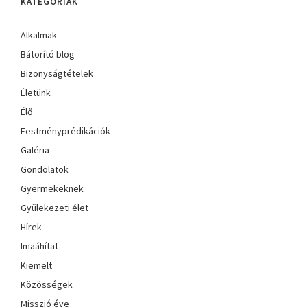
KATEGÓRIÁK
Alkalmak
Bátorító blog
Bizonyságtételek
Életünk
Élő
Festményprédikációk
Galéria
Gondolatok
Gyermekeknek
Gyülekezeti élet
Hírek
Imaáhítat
Kiemelt
Közösségek
Misszió éve