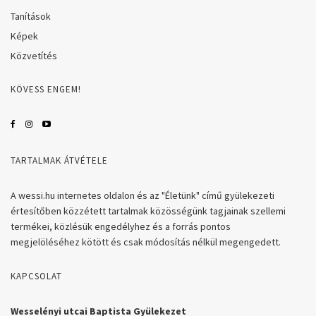
Tanítások
Képek
Közvetítés
KÖVESS ENGEM!
TARTALMAK ÁTVÉTELE
A wessi.hu internetes oldalon és az "Életünk" című gyülekezeti
értesítőben közzétett tartalmak közösségünk tagjainak szellemi
termékei, közlésük engedélyhez és a forrás pontos
megjelöléséhez kötött és csak módosítás nélkül megengedett.
KAPCSOLAT
Wesselényi utcai Baptista Gyülekezet