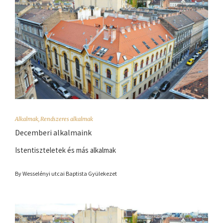
Alkalmak
,
Rendszeres alkalmak
Decemberi alkalmaink
Istentiszteletek és más alkalmak
By Wesselényi utcai Baptista Gyülekezet