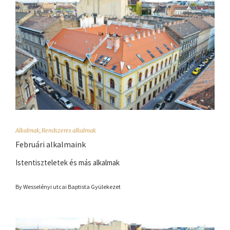
Alkalmak
,
Rendszeres alkalmak
Februári alkalmaink
Istentiszteletek és más alkalmak
By Wesselényi utcai Baptista Gyülekezet