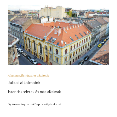
Alkalmak
,
Rendszeres alkalmak
Júliusi alkalmaink
Istentiszteletek és más alkalmak
By Wesselényi utcai Baptista Gyülekezet