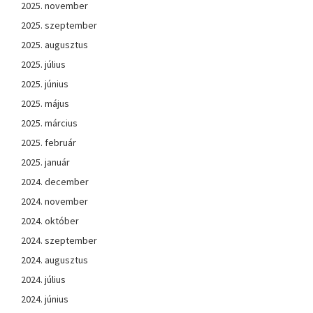
2025. november
2025. szeptember
2025. augusztus
2025. július
2025. június
2025. május
2025. március
2025. február
2025. január
2024. december
2024. november
2024. október
2024. szeptember
2024. augusztus
2024. július
2024. június