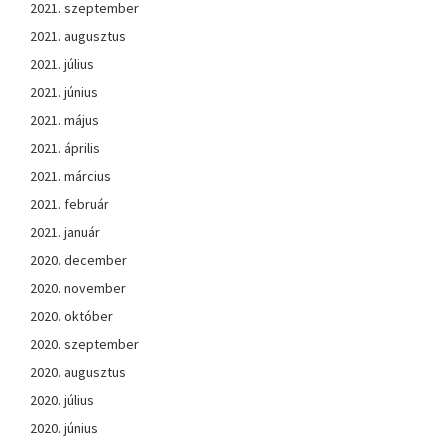
2021. szeptember
2021. augusztus
2021. július
2021. június
2021. május
2021. április
2021. március
2021. február
2021. január
2020. december
2020. november
2020. október
2020. szeptember
2020. augusztus
2020. július
2020. június