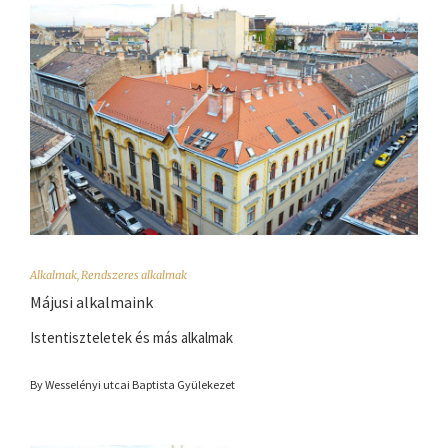
Alkalmak
,
Rendszeres alkalmak
Májusi alkalmaink
Istentiszteletek és más alkalmak
By Wesselényi utcai Baptista Gyülekezet