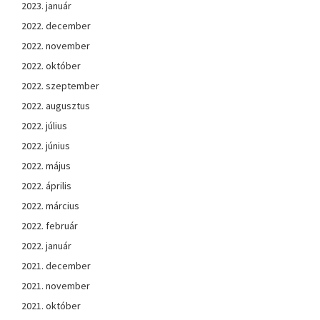
2023. január
2022. december
2022. november
2022. október
2022. szeptember
2022. augusztus
2022. július
2022. június
2022. május
2022. április
2022. március
2022. február
2022. január
2021. december
2021. november
2021. október