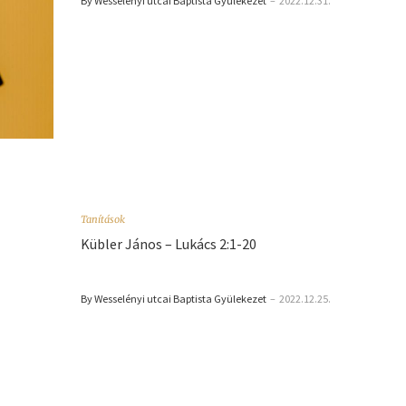
By Wesselényi utcai Baptista Gyülekezet
–
2022.12.31.
Tanítások
Kübler János – Lukács 2:1-20
By Wesselényi utcai Baptista Gyülekezet
–
2022.12.25.