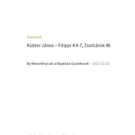
Tanítások
Kübler János – Filippi 4:4-7, Zsoltárok 46
By Wesselényi utcai Baptista Gyülekezet
–
2022.12.18.