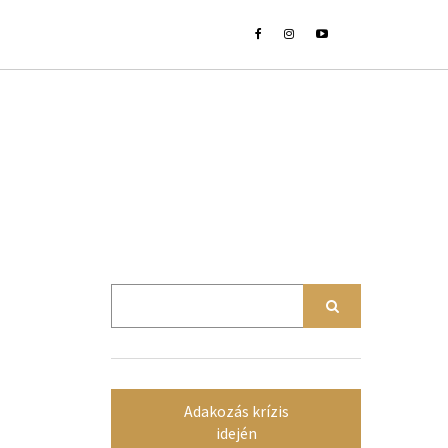
Adakozás krízis
idején