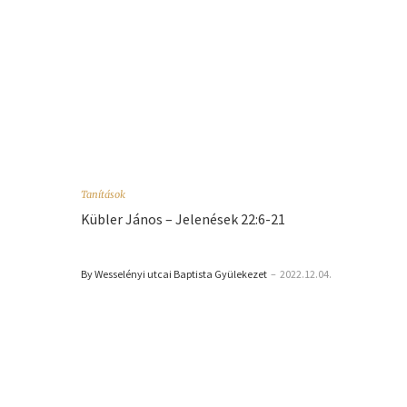
Tanítások
Kübler János – Jelenések 22:6-21
By Wesselényi utcai Baptista Gyülekezet
–
2022.12.04.