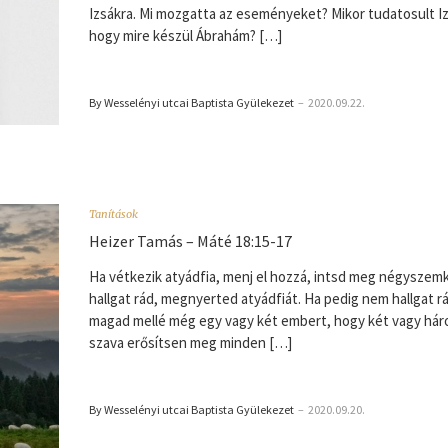
Izsákra. Mi mozgatta az eseményeket? Mikor tudatosult I
hogy mire készül Ábrahám? […]
By Wesselényi utcai Baptista Gyülekezet
–
2020.09.22.
Tanítások
Heizer Tamás – Máté 18:15-17
Ha vétkezik atyádfia, menj el hozzá, intsd meg négyszemk
hallgat rád, megnyerted atyádfiát. Ha pedig nem hallgat r
magad mellé még egy vagy két embert, hogy két vagy há
szava erősítsen meg minden […]
By Wesselényi utcai Baptista Gyülekezet
–
2020.09.20.