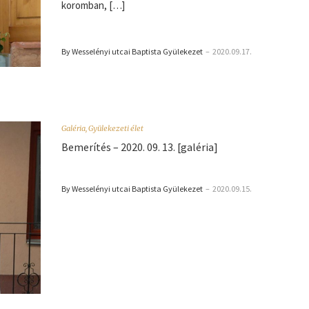
koromban, […]
By Wesselényi utcai Baptista Gyülekezet
–
2020.09.17.
Galéria
,
Gyülekezeti élet
Bemerítés – 2020. 09. 13. [galéria]
By Wesselényi utcai Baptista Gyülekezet
–
2020.09.15.