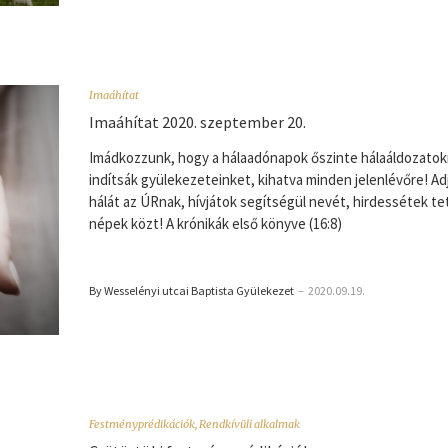
Imaáhítat
Imaáhítat 2020. szeptember 20.
Imádkozzunk, hogy a hálaadónapok őszinte hálaáldozatok
indítsák gyülekezeteinket, kihatva minden jelenlévőre! Ad
hálát az ÚRnak, hívjátok segítségül nevét, hirdessétek tet
népek közt! A krónikák első könyve (16:8)
By Wesselényi utcai Baptista Gyülekezet
–
2020.09.19.
Festményprédikációk
,
Rendkívüli alkalmak