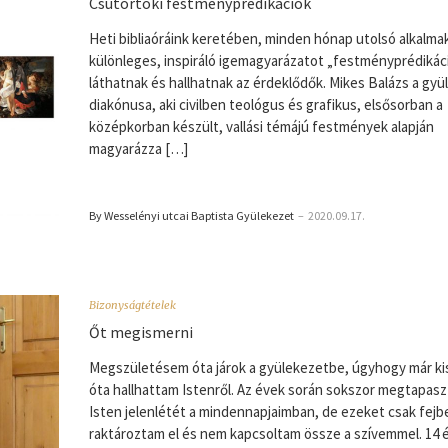
Csütörtöki festményprédikációk
Heti bibliaóráink keretében, minden hónap utolsó alkalma
különleges, inspiráló igemagyarázatot „festményprédikác
láthatnak és hallhatnak az érdeklődők. Mikes Balázs a gyü
diakónusa, aki civilben teológus és grafikus, elsősorban a
középkorban készült, vallási témájú festmények alapján
magyarázza […]
By Wesselényi utcai Baptista Gyülekezet
–
2020.09.17.
Bizonyságtételek
Őt megismerni
Megszületésem óta járok a gyülekezetbe, úgyhogy már k
óta hallhattam Istenről. Az évek során sokszor megtapas
Isten jelenlétét a mindennapjaimban, de ezeket csak fejb
raktároztam el és nem kapcsoltam össze a szívemmel. 14 