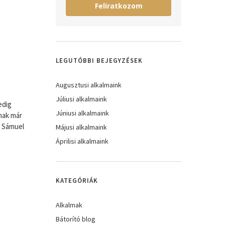
Feliratkozom
LEGUTÓBBI BEJEGYZÉSEK
Augusztusi alkalmaink
Júliusi alkalmaink
edig
Júniusi alkalmaink
nak már
. Sámuel
Májusi alkalmaink
Áprilisi alkalmaink
KATEGÓRIÁK
Alkalmak
Bátorító blog