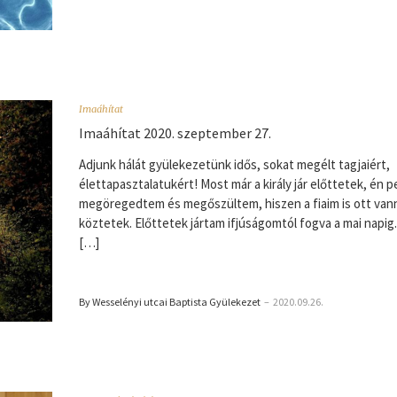
Imaáhítat
Imaáhítat 2020. szeptember 27.
Adjunk hálát gyülekezetünk idős, sokat megélt tagjaiért,
élettapasztalatukért! Most már a király jár előttetek, én p
megöregedtem és megőszültem, hiszen a fiaim is ott van
köztetek. Előttetek jártam ifjúságomtól fogva a mai napig
[…]
By Wesselényi utcai Baptista Gyülekezet
–
2020.09.26.