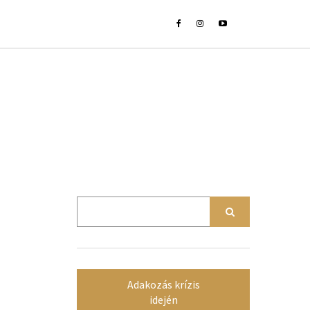
Adakozás krízis
idején