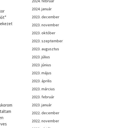
2024. február
2024. január
kor
2023. december
iót”
lekezet
2023. november
2023. október
2023. szeptember
2023. augusztus
2023. július
2023. június
2023. május
2023. április
2023. március
2023. február
iskorom
2023. január
ztaltam
2022. december
en
2022. november
éves