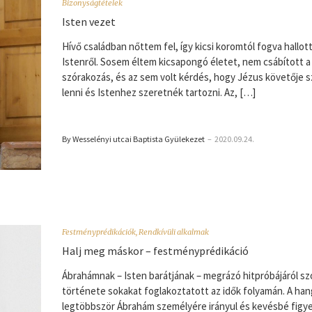
Bizonyságtételek
Isten vezet
Hívő családban nőttem fel, így kicsi koromtól fogva hallo
Istenről. Sosem éltem kicsapongó életet, nem csábított a v
szórakozás, és az sem volt kérdés, hogy Jézus követője 
lenni és Istenhez szeretnék tartozni. Az, […]
By Wesselényi utcai Baptista Gyülekezet
–
2020.09.24.
Festményprédikációk
,
Rendkívüli alkalmak
Halj meg máskor – festményprédikáció
Ábrahámnak – Isten barátjának – megrázó hitpróbájáról sz
története sokakat foglakoztatott az idők folyamán. A han
legtöbbször Ábrahám személyére irányul és kevésbé figy