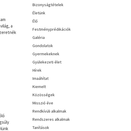
Bizonyságtételek
Életünk
ttam
Élő
ilág, a
Festményprédikációk
szeretnék
Galéria
Gondolatok
Gyermekeknek
Gyülekezeti élet
Hírek
Imaáhítat
Kiemelt
Közösségek
Misszió éve
Rendkívüli alkalmak
óló
Rendszeres alkalmak
gsúly
Tanítások
elünk