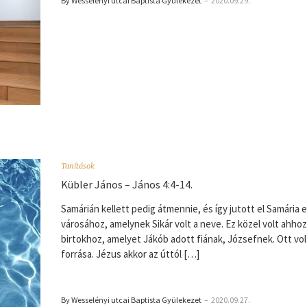
By Wesselényi utcai Baptista Gyülekezet
–
2020.09.29.
Tanítások
Kübler János – János 4:4-14.
Samárián kellett pedig átmennie, és így jutott el Samária 
városához, amelynek Sikár volt a neve. Ez közel volt ahhoz
birtokhoz, amelyet Jákób adott fiának, Józsefnek. Ott vo
forrása. Jézus akkor az úttól […]
By Wesselényi utcai Baptista Gyülekezet
–
2020.09.27.