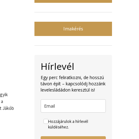
Imakérés
Hírlevél
Egy perc feliratkozni, de hosszú
távon épít – kapcsolódj hozzánk
levelesládádon keresztül is!
egyik
 a
lt Jákób
Hozzájárulok a hírlevél
küldéséhez.