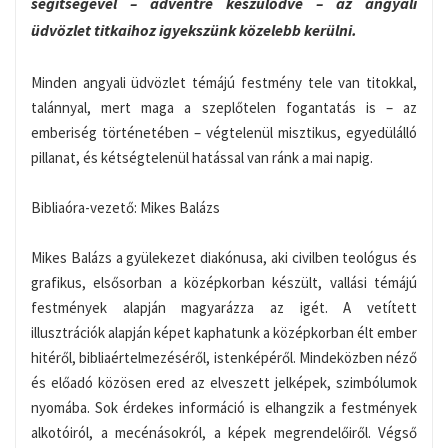
segítségével – adventre készülődve – az angyali
üdvözlet titkaihoz igyekszünk közelebb kerülni.
Minden angyali üdvözlet témájú festmény tele van titokkal,
talánnyal, mert maga a szeplőtelen fogantatás is – az
emberiség történetében – végtelenül misztikus, egyedülálló
pillanat, és kétségtelenül hatással van ránk a mai napig.
Bibliaóra-vezető: Mikes Balázs
Mikes Balázs a gyülekezet diakónusa, aki civilben teológus és
grafikus, elsősorban a középkorban készült, vallási témájú
festmények alapján magyarázza az igét. A vetített
illusztrációk alapján képet kaphatunk a középkorban élt ember
hitéről, bibliaértelmezéséről, istenképéről. Mindeközben néző
és előadó közösen ered az elveszett jelképek, szimbólumok
nyomába. Sok érdekes információ is elhangzik a festmények
alkotóiról, a mecénásokról, a képek megrendelőiről. Végső