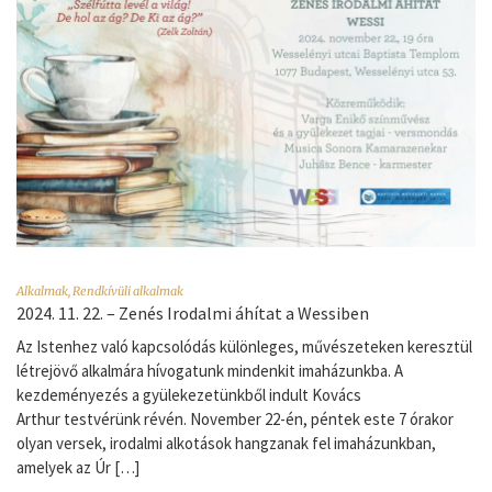
Alkalmak
,
Rendkívüli alkalmak
2024. 11. 22. – Zenés Irodalmi áhítat a Wessiben
Az Istenhez való kapcsolódás különleges, művészeteken keresztül
létrejövő alkalmára hívogatunk mindenkit imaházunkba. A
kezdeményezés a gyülekezetünkből indult Kovács
Arthur testvérünk révén. November 22-én, péntek este 7 órakor
olyan versek, irodalmi alkotások hangzanak fel imaházunkban,
amelyek az Úr […]