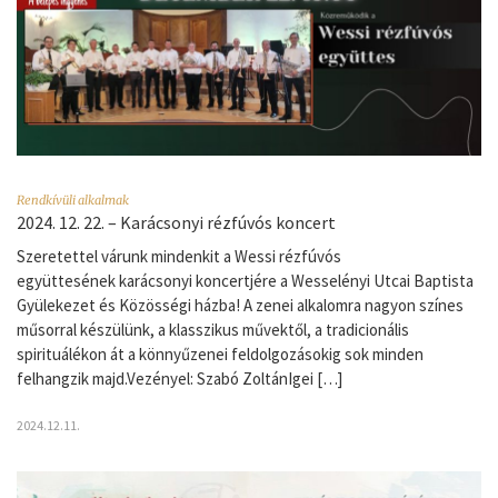
Rendkívüli alkalmak
2024. 12. 22. – Karácsonyi rézfúvós koncert
Szeretettel várunk mindenkit a Wessi rézfúvós
együttesének karácsonyi koncertjére a Wesselényi Utcai Baptista
Gyülekezet és Közösségi házba! A zenei alkalomra nagyon színes
műsorral készülünk, a klasszikus művektől, a tradicionális
spirituálékon át a könnyűzenei feldolgozásokig sok minden
felhangzik majd.Vezényel: Szabó ZoltánIgei […]
2024.12.11.