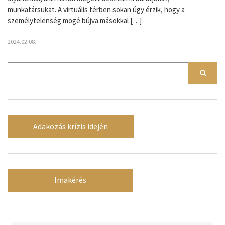
munkatársukat. A virtuális térben sokan úgy érzik, hogy a
személytelenség mögé bújva másokkal […]
2024.02.08.
Adakozás krízis idején
Imakérés