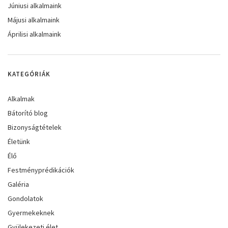
Júniusi alkalmaink
Májusi alkalmaink
Áprilisi alkalmaink
KATEGÓRIÁK
Alkalmak
Bátorító blog
Bizonyságtételek
Életünk
Élő
Festményprédikációk
Galéria
Gondolatok
Gyermekeknek
Gyülekezeti élet