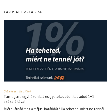
YOU MIGHT ALSO LIKE
Gyülekezeti élet
,
Hírek
Támogasd egyházunkat és gyülekezetünket adód 1+1
százalékával
Miért várnád meg a májusi határidőt? Ha teheted, miért ne tennél