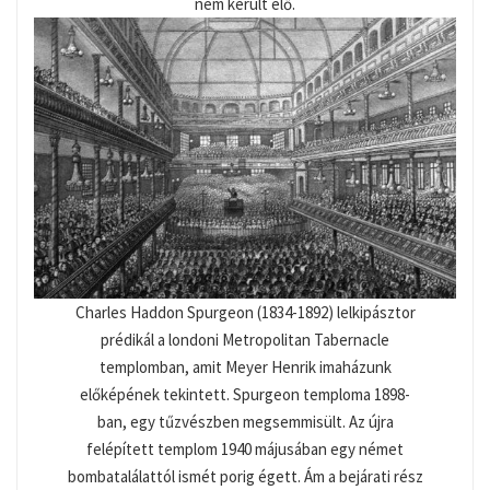
nem került elő.
Charles Haddon Spurgeon (1834-1892) lelkipásztor
prédikál a londoni Metropolitan Tabernacle
templomban, amit Meyer Henrik imaházunk
előképének tekintett. Spurgeon temploma 1898-
ban, egy tűzvészben megsemmisült. Az újra
felépített templom 1940 májusában egy német
bombatalálattól ismét porig égett. Ám a bejárati rész