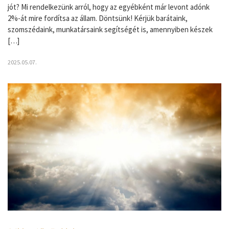
jót? Mi rendelkezünk arról, hogy az egyébként már levont adónk
2%-át mire fordítsa az állam. Döntsünk! Kérjük barátaink,
szomszédaink, munkatársaink segítségét is, amennyiben készek
[…]
2025.05.07.