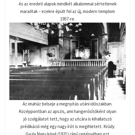
és az eredeti alapok mindkét alkalommal sértetlenek
maradtak – ezekre épült fel az új, modern templom
1957-re.
Az imaház belseje a megnyitás utáni időszakban.
Középpontban az apszis, ami hangerősítőként olyan
jó szolgálatot tett, hogy az utcára is kihallatszó
prédikáció még egy nagy írót is megihletett. Krúdy
Gyula Nagy kópé (1921) című regényében ezt