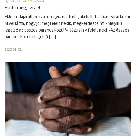
Gyülekezeti élet
,
Tanítások
Halld meg, Izráel…
Ekkor odajárult hozzá az egyik írástudó, aki hallotta őket vitatkozni.
Mivel látta, hogy jól megfelelt nekik, megkérdezte őt: »Melyik a
legelső az összes parancs közül?« Jézus így felelt neki: »Az összes
parancs közül a legelső […]
2025.01.05.