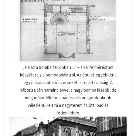
„Ha az a bomba felrobban…” – a kárfelméréshez
készült rajz a bombatalálatról. Az épület egyébként
egy másik robbanószerkezet is rejtett sokáig. A
háború után harminc évvel a nagy bomba kisebb, de
még működőképes párjára akkori gondnokunk
véletlenül lelt rá a nagyterem fölötti padlás
födémjében.