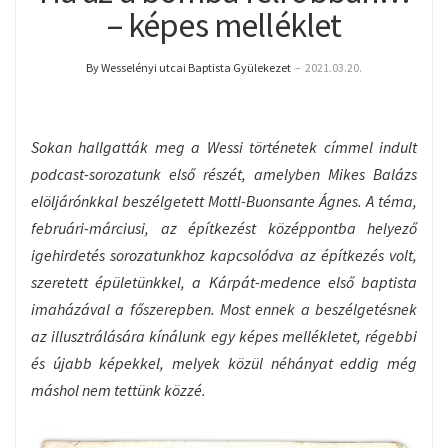
– képes melléklet
By Wesselényi utcai Baptista Gyülekezet
–
2021.03.20.
Sokan hallgatták meg a Wessi történetek címmel indult
podcast-sorozatunk első részét, amelyben Mikes Balázs
elöljárónkkal beszélgetett Mottl-Buonsante Ágnes. A téma,
februári-márciusi, az építkezést középpontba helyező
igehirdetés sorozatunkhoz kapcsolódva az építkezés volt,
szeretett épületünkkel, a Kárpát-medence első baptista
imaházával a főszerepben. Most ennek a beszélgetésnek
az illusztrálására kínálunk egy képes mellékletet, régebbi
és újabb képekkel, melyek közül néhányat eddig még
máshol nem tettünk közzé.