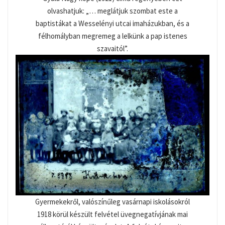
olvashatjuk: „… meglátjuk szombat este a
baptistákat a Wesselényi utcai imaházukban, és a
félhomályban megremeg a lelkünk a pap istenes
szavaitól”.
Gyermekekről, valószínűleg vasárnapi iskolásokról
1918 körül készült felvétel üvegnegatívjának mai