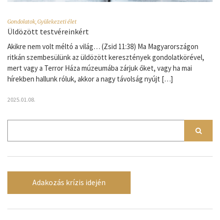
Gondolatok
,
Gyülekezeti élet
Üldözött testvéreinkért
Akikre nem volt méltó a világ… (Zsid 11:38) Ma Magyarországon
ritkán szembesülünk az üldözött keresztények gondolatkörével,
mert vagy a Terror Háza múzeumába zárjuk őket, vagy ha mai
hírekben hallunk róluk, akkor a nagy távolság nyújt […]
2025.01.08.
Adakozás krízis idején