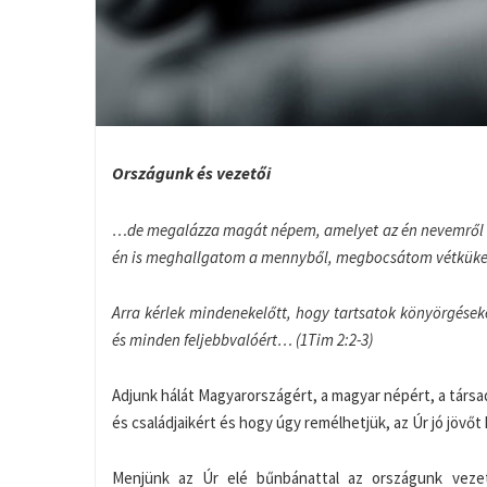
Országunk és vezetői
…de megalázza magát népem, amelyet az én nevemről ne
én is meghallgatom a mennyből, megbocsátom vétküket
Arra kérlek mindenekelőtt, hogy tartsatok könyörgések
és minden feljebbvalóért… (1Tim 2:2-3)
Adjunk hálát Magyarországért, a magyar népért, a társ
és családjaikért és hogy úgy remélhetjük, az Úr jó jövőt
Menjünk az Úr elé bűnbánattal az országunk vezet