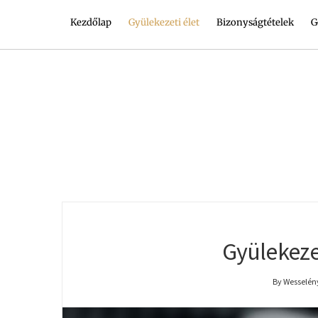
Kezdőlap
Gyülekezeti élet
Bizonyságtételek
G
Gyülekeze
By Wesselény