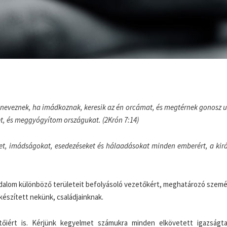
veznek, ha imádkoznak, keresik az én orcámat, és megtérnek gonosz ut
, és meggyógyítom országukat. (2Krón 7:14)
et, imádságokat, esedezéseket és hálaadásokat minden emberért, a kirá
adalom különböző területeit befolyásoló vezetőkért, meghatározó szemé
 készített nekünk, családjainknak.
őiért is. Kérjünk kegyelmet számukra minden elkövetett igazságta