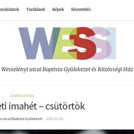
ondolatok
Tanítások
Képek
Közvetítés
Wesselényi utcai Baptista Gyülekezet és Közösségi Ház
Gyülekezeti élet
ti imahét – csütörtök
i utcai Baptista Gyülekezet
–
2022.01.19.