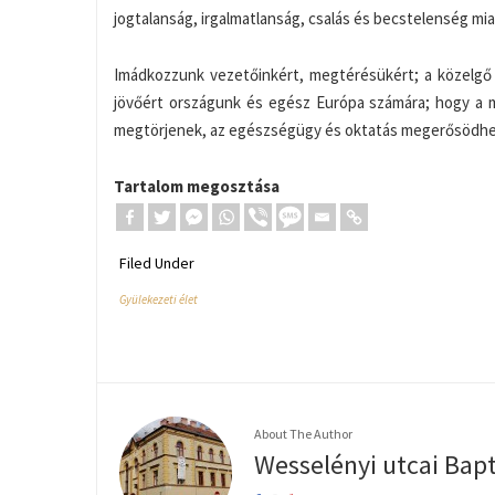
jogtalanság, irgalmatlanság, csalás és becstelenség mia
Imádkozzunk vezetőinkért, megtérésükért; a közelgő 
jövőért országunk és egész Európa számára; hogy a 
megtörjenek, az egészségügy és oktatás megerősödhess
Tartalom megosztása
Filed Under
Gyülekezeti élet
About The Author
Wesselényi utcai Bap