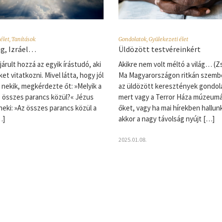
élet
,
Tanítások
Gondolatok
,
Gyülekezeti élet
g, Izráel…
Üldözött testvéreinkért
árult hozzá az egyik írástudó, aki
Akikre nem volt méltó a világ… (Zs
ket vitatkozni. Mivel látta, hogy jól
Ma Magyarországon ritkán szemb
 nekik, megkérdezte őt: »Melyik a
az üldözött keresztények gondol
z összes parancs közül?« Jézus
mert vagy a Terror Háza múzeumá
 neki: »Az összes parancs közül a
őket, vagy ha mai hírekben hallunk
…]
akkor a nagy távolság nyújt […]
2025.01.08.