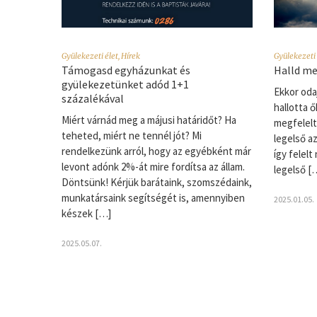
Gyülekezeti élet
,
Hírek
Gyülekezeti 
Támogasd egyházunkat és
Halld me
gyülekezetünket adód 1+1
Ekkor odaj
százalékával
hallotta ő
Miért várnád meg a májusi határidőt? Ha
megfelelt
teheted, miért ne tennél jót? Mi
legelső a
rendelkezünk arról, hogy az egyébként már
így felelt
levont adónk 2%-át mire fordítsa az állam.
legelső [
Döntsünk! Kérjük barátaink, szomszédaink,
munkatársaink segítségét is, amennyiben
2025.01.05.
készek […]
2025.05.07.