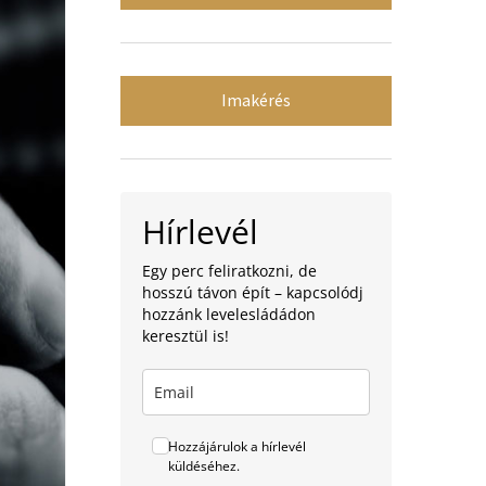
Imakérés
Hírlevél
Egy perc feliratkozni, de
hosszú távon épít – kapcsolódj
hozzánk levelesládádon
keresztül is!
Hozzájárulok a hírlevél
küldéséhez.