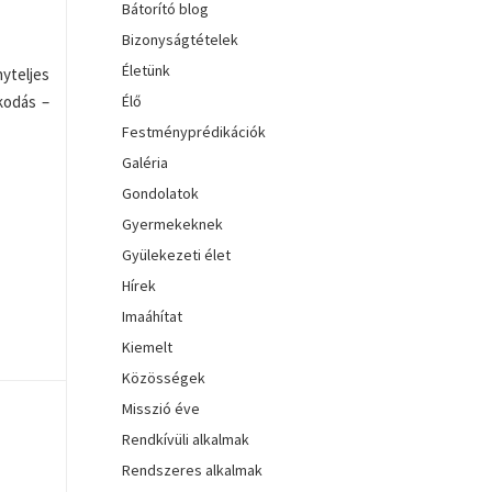
Bátorító blog
Bizonyságtételek
Életünk
yteljes
kodás –
Élő
Festményprédikációk
Galéria
Gondolatok
Gyermekeknek
Gyülekezeti élet
Hírek
Imaáhítat
Kiemelt
Közösségek
Misszió éve
Rendkívüli alkalmak
Rendszeres alkalmak