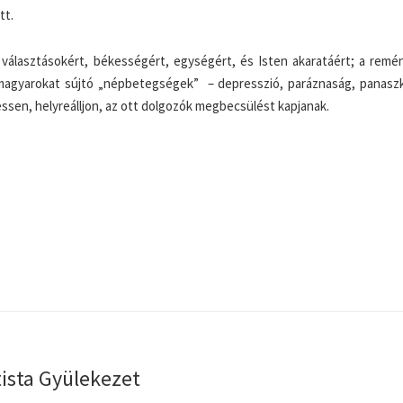
tt.
választásokért, békességért, egységért, és Isten akaratáért; a remén
magyarokat sújtó „népbetegségek” – depresszió, paráznaság, panasz
en, helyreálljon, az ott dolgozók megbecsülést kapjanak.
tista Gyülekezet