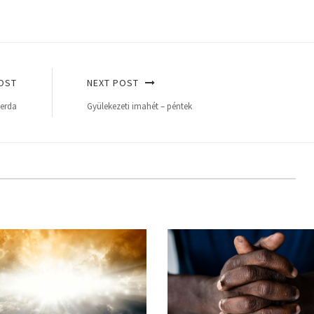
OST
NEXT POST
zerda
Gyülekezeti imahét – péntek