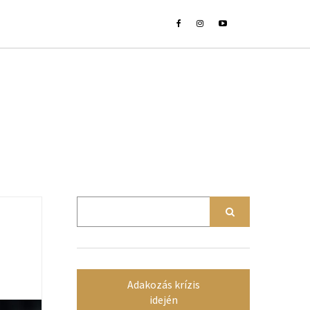
Adakozás krízis
idején