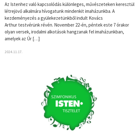
Az Istenhez való kapcsolódás különleges, művészeteken keresztül
létrejövő alkalmára hívogatunk mindenkit imaházunkba. A
kezdeményezés a gyülekezetünkből indult Kovács
Arthur testvérünk révén. November 22-én, péntek este 7 órakor
olyan versek, irodalmi alkotások hangzanak fel imaházunkban,
amelyek az Úr […]
2024.11.17.