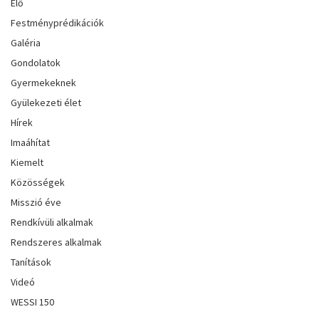
Élő
Festményprédikációk
Galéria
Gondolatok
Gyermekeknek
Gyülekezeti élet
Hírek
Imaáhítat
Kiemelt
Közösségek
Misszió éve
Rendkívüli alkalmak
Rendszeres alkalmak
Tanítások
Videó
WESSI 150