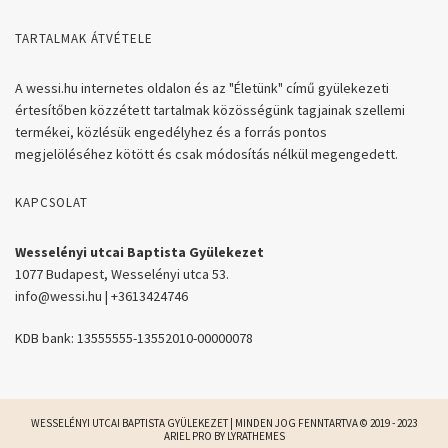
TARTALMAK ÁTVÉTELE
A wessi.hu internetes oldalon és az "Életünk" című gyülekezeti
értesítőben közzétett tartalmak közösségünk tagjainak szellemi
termékei, közlésük engedélyhez és a forrás pontos
megjelöléséhez kötött és csak módosítás nélkül megengedett.
KAPCSOLAT
Wesselényi utcai Baptista Gyülekezet
1077 Budapest, Wesselényi utca 53.
info@wessi.hu | +3613424746
KDB bank: 13555555-13552010-00000078
WESSELÉNYI UTCAI BAPTISTA GYÜLEKEZET | MINDEN JOG FENNTARTVA © 2019 - 2023
ARIEL PRO BY
LYRATHEMES