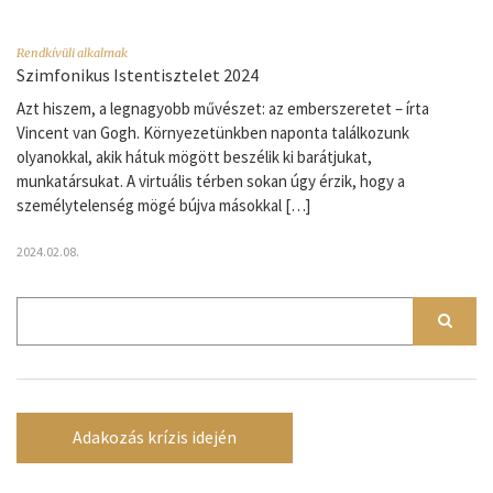
Rendkívüli alkalmak
Szimfonikus Istentisztelet 2024
Azt hiszem, a legnagyobb művészet: az emberszeretet – írta
Vincent van Gogh. Környezetünkben naponta találkozunk
olyanokkal, akik hátuk mögött beszélik ki barátjukat,
munkatársukat. A virtuális térben sokan úgy érzik, hogy a
személytelenség mögé bújva másokkal […]
2024.02.08.
Adakozás krízis idején