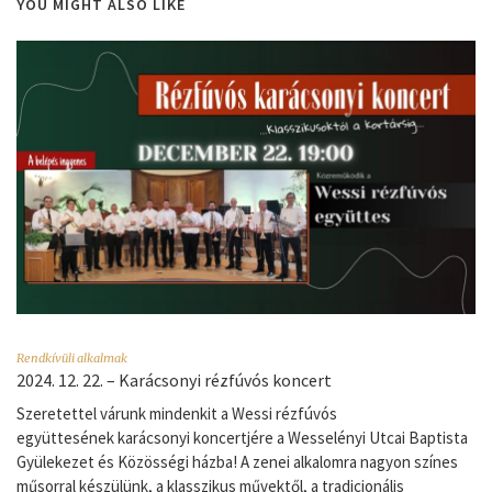
YOU MIGHT ALSO LIKE
Rendkívüli alkalmak
2024. 12. 22. – Karácsonyi rézfúvós koncert
Szeretettel várunk mindenkit a Wessi rézfúvós
együttesének karácsonyi koncertjére a Wesselényi Utcai Baptista
Gyülekezet és Közösségi házba! A zenei alkalomra nagyon színes
műsorral készülünk, a klasszikus művektől, a tradicionális