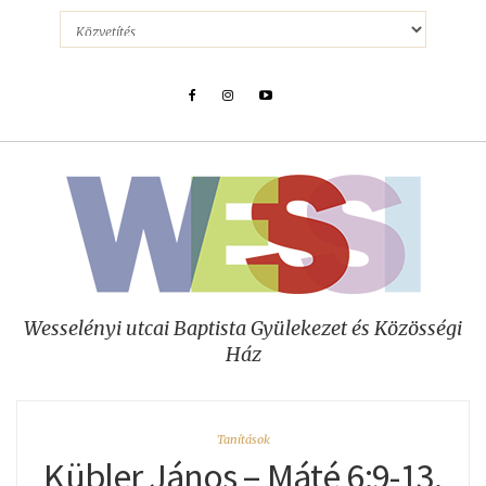
Wesselényi utcai Baptista Gyülekezet és Közösségi
Ház
Tanítások
Kübler János – Máté 6:9-13.