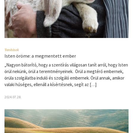
Tanítások
Isten öröme: a megmentett ember
„Nagyon bátorító, hogy a szentírás világosan tanít arról, hogy Isten
örül nekünk, örül a teremtményeinek. Örül a megtérő embernek,
örüla szolgálatba induló és szolgáló embernek. Örül annak, amikor
valaki hűséges, ellenáll a kísértésnek, segít az […]
2024.07.28.