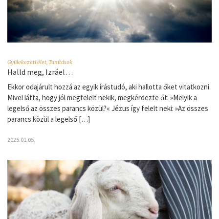
Gyülekezeti élet
,
Tanítások
Halld meg, Izráel…
Ekkor odajárult hozzá az egyik írástudó, aki hallotta őket vitatkozni.
Mivel látta, hogy jól megfelelt nekik, megkérdezte őt: »Melyik a
legelső az összes parancs közül?« Jézus így felelt neki: »Az összes
parancs közül a legelső […]
2025.01.05.