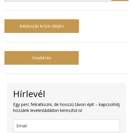
Adakozás krízis idején
Imakérés
Hírlevél
Egy perc feliratkozni, de hosszú távon épít – kapcsolódj
hozzánk levelesládádon keresztül is!