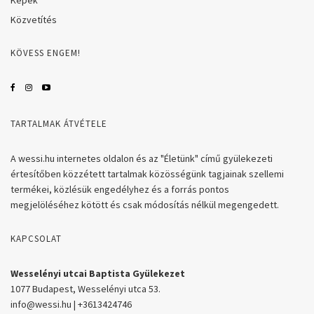
Képek
Közvetítés
KÖVESS ENGEM!
TARTALMAK ÁTVÉTELE
A wessi.hu internetes oldalon és az "Életünk" című gyülekezeti
értesítőben közzétett tartalmak közösségünk tagjainak szellemi
termékei, közlésük engedélyhez és a forrás pontos
megjelöléséhez kötött és csak módosítás nélkül megengedett.
KAPCSOLAT
Wesselényi utcai Baptista Gyülekezet
1077 Budapest, Wesselényi utca 53.
info@wessi.hu | +3613424746