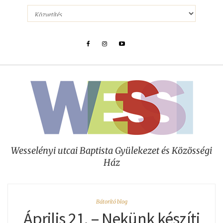
Wesselényi utcai Baptista Gyülekezet és Közösségi
Ház
Bátorító blog
Április 21. – Nekünk készíti