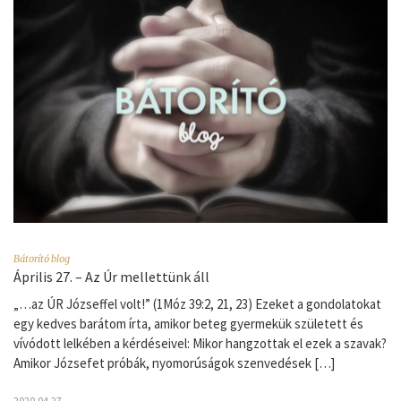
Bátorító blog
Április 27. – Az Úr mellettünk áll
„…az ÚR Józseffel volt!” (1Móz 39:2, 21, 23) Ezeket a gondolatokat
egy kedves barátom írta, amikor beteg gyermekük született és
vívódott lelkében a kérdéseivel: Mikor hangzottak el ezek a szavak?
Amikor Józsefet próbák, nyomorúságok szenvedések […]
2020.04.27.