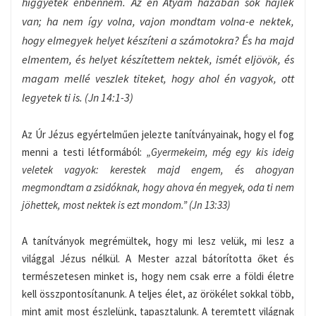
higgyetek énbennem. Az én Atyám házában sok hajlék
van; ha nem így volna, vajon mondtam volna-e nektek,
hogy elmegyek helyet készíteni a számotokra? És ha majd
elmentem, és helyet készítettem nektek, ismét eljövök, és
magam mellé veszlek titeket, hogy ahol én vagyok, ott
legyetek ti is. (Jn 14:1-3)
Az Úr Jézus egyértelműen jelezte tanítványainak, hogy el fog
menni a testi létformából:
„Gyermekeim, még egy kis ideig
veletek vagyok: kerestek majd engem, és ahogyan
megmondtam a zsidóknak, hogy ahova én megyek, oda ti nem
jöhettek, most nektek is ezt mondom.” (Jn 13:33)
A tanítványok megrémültek, hogy mi lesz velük, mi lesz a
világgal Jézus nélkül. A Mester azzal bátorította őket és
természetesen minket is, hogy nem csak erre a földi életre
kell összpontosítanunk. A teljes élet, az örökélet sokkal több,
mint amit most észlelünk, tapasztalunk. A teremtett világnak