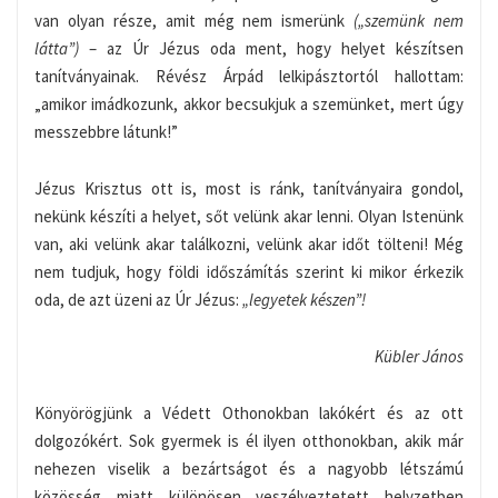
van olyan része, amit még nem ismerünk
(„szemünk nem
látta”)
– az Úr Jézus oda ment, hogy helyet készítsen
tanítványainak. Révész Árpád lelkipásztortól hallottam:
„amikor imádkozunk, akkor becsukjuk a szemünket, mert úgy
messzebbre látunk!”
Jézus Krisztus ott is, most is ránk, tanítványaira gondol,
nekünk készíti a helyet, sőt velünk akar lenni. Olyan Istenünk
van, aki velünk akar találkozni, velünk akar időt tölteni! Még
nem tudjuk, hogy földi időszámítás szerint ki mikor érkezik
oda, de azt üzeni az Úr Jézus:
„legyetek készen”!
Kübler János
Könyörögjünk a Védett Othonokban lakókért és az ott
dolgozókért. Sok gyermek is él ilyen otthonokban, akik már
nehezen viselik a bezártságot és a nagyobb létszámú
közösség miatt különösen veszélyeztetett helyzetben