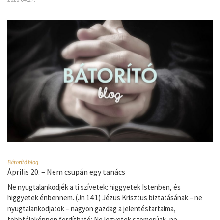
Bátorító blog
Április 20. – Nem csupán egy tanács
Ne nyugtalankodjék a ti szívetek: higgyetek Istenben, és
higgyetek énbennem. (Jn 14:1) Jézus Krisztus biztatásának – ne
nyugtalankodjatok – nagyon gazdag a jelentéstartalma,
többféleképpen fordítható: Ne legyetek szomorúak, ne