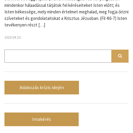
mindenkor hálaadással tárjátok fel kéréseiteket Isten előtt; és
Isten békessége, mely minden értelmet meghalad, meg fogja őrizni
szíveteket és gondolataitokat a Krisztus Jézusban. (Fil 4:6-7) Isten
tevékenyen részt […]
2020.04.20.
Adakozás krízis idején
Imakérés