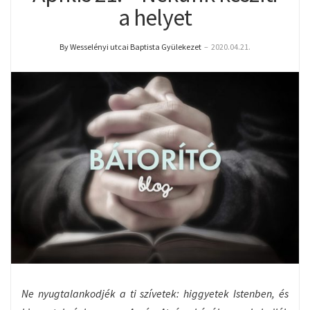
a helyet
By Wesselényi utcai Baptista Gyülekezet
–
2020.04.21.
Ne nyugtalankodjék a ti szívetek: higgyetek Istenben, és