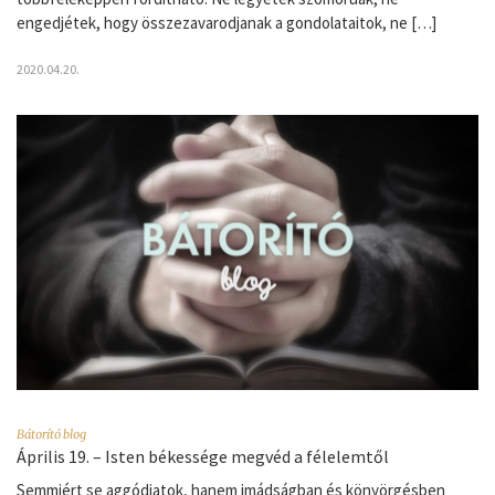
engedjétek, hogy összezavarodjanak a gondolataitok, ne […]
2020.04.20.
Bátorító blog
Április 19. – Isten békessége megvéd a félelemtől
Semmiért se aggódjatok, hanem imádságban és könyörgésben