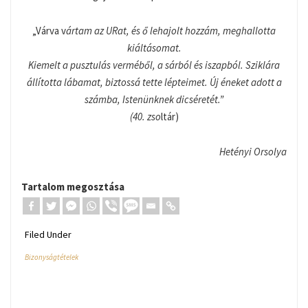
„Várva v
ártam az URat, és ő lehajolt hozzám, meghallotta
kiáltásomat.
Kiemelt a pusztulás verméből, a sárból és iszapból. Sziklára
állította lábamat, biztossá tette lépteimet. Új éneket adott a
számba, Istenünknek dicséretét.”
(40. zso
ltár)
Hetényi Orsolya
Tartalom megosztása
Filed Under
Bizonyságtételek