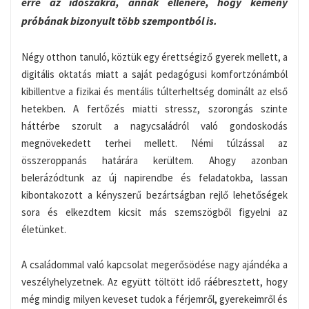
erre az időszakra, annak ellenére, hogy kemény
próbának bizonyult több szempontból is.
Négy otthon tanuló, köztük egy érettségiző gyerek mellett, a
digitális oktatás miatt a saját pedagógusi komfortzónámból
kibillentve a fizikai és mentális túlterheltség dominált az első
hetekben. A fertőzés miatti stressz, szorongás szinte
háttérbe szorult a nagycsaládról való gondoskodás
megnövekedett terhei mellett. Némi túlzással az
összeroppanás határára kerültem. Ahogy azonban
belerázódtunk az új napirendbe és feladatokba, lassan
kibontakozott a kényszerű bezártságban rejlő lehetőségek
sora és elkezdtem kicsit más szemszögből figyelni az
életünket.
A családommal való kapcsolat megerősödése nagy ajándéka a
veszélyhelyzetnek. Az együtt töltött idő ráébresztett, hogy
még mindig milyen keveset tudok a férjemről, gyerekeimről és