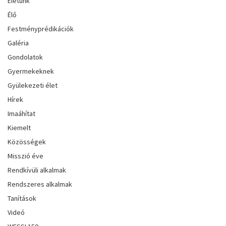
Életünk
Élő
Festményprédikációk
Galéria
Gondolatok
Gyermekeknek
Gyülekezeti élet
Hírek
Imaáhítat
Kiemelt
Közösségek
Misszió éve
Rendkívüli alkalmak
Rendszeres alkalmak
Tanítások
Videó