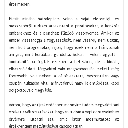
értelmében.
Kicsit mintha hátraléptem volna a saját életemtől, és
messzebbről tudtam áttekinteni a prioritásokat, a konkrét
emberekhez és a pénzhez fűződő viszonyomat. Amikor az
ember visszafogja a fogyasztását, nem vásárol, nem utazik,
nem költ programokra, rájön, hogy ezek nem is hiányoznak
annyira, mint korábban gondolta. Sokan – velem együtt –
lomtalanításba fogtak ezekben a hetekben, de a kinőtt,
elhasználódott tárgyaktól való megszabadulás mellett még
fontosabb volt nekem a céltévesztett, haszontalan vagy
csupán túlzásba vitt, aránytalanul nagy jelentőséget kapó
dolgoktól való megválás.
Várom, hogy az újrakezdésben mennyire tudom megvalósítani
ezeket a változtatásokat, hogyan tudom a napi döntéseimben
érvényre juttatni azt, amit Isten megmutatott az
értékrendem megújulásával kapcsolatban.