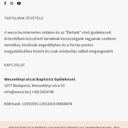
TARTALMAK ÁTVÉTELE
A wessi.hu internetes oldalon és az "Életünk" című gyülekezeti
értesítőben közzétett tartalmak közösségünk tagjainak szellemi
termékei, közlésük engedélyhez és a forrás pontos
megjelöléséhez kötött és csak módosítás nélkül megengedett.
KAPCSOLAT
Wesselényi utcai Baptista Gyülekezet
1077 Budapest, Wesselényi utca 53.
info@wessi.hu | +3613424746
KDB bank: 13555555-13552010-00000078
WESSELÉNYI UTCAI BAPTISTA GYÜLEKEZET | MINDEN JOG FENNTARTVA © 2019 - 2023