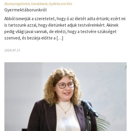
Bizonyságtételek
,
Gondolatok
,
Gyülekezeti élet
Gyermektáborunkról
Abból ismerjük a szeretetet, hogy ő az életét adta értünk; ezért mi
is tartozunk azzal, hogy életünket adjuk testvéreinkért. Akinek
pedig világi javai vannak, de elnézi, hogy a testvére szükséget
szenved, és bezárja előtte a […]
2024.07.17.