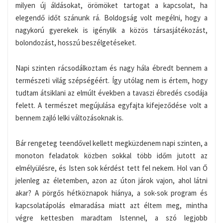
milyen új áldásokat, örömöket tartogat a kapcsolat, ha
elegendő időt szánunk rá. Boldogság volt megélni, hogy a
nagykorú gyerekek is igénylik a közös társasjátékozást,
bolondozást, hosszú beszélgetéseket.
Napi szinten rácsodálkoztam és nagy hála ébredt bennem a
természeti világ szépségéért. Így utólag nem is értem, hogy
tudtam átsiklani az elmúlt években a tavaszi ébredés csodája
felett. A természet megújulása egyfajta kifejeződése volt a
bennem zajló lelki változásoknak is.
Bár rengeteg teendővel kellett megküzdenem napi szinten, a
monoton feladatok közben sokkal több időm jutott az
elmélyülésre, és Isten sok kérdést tett fel nekem. Hol van Ő
jelenleg az életemben, azon az úton járok vajon, ahol látni
akar? A pörgős hétköznapok hiánya, a sok-sok program és
kapcsolatápolás elmaradása miatt azt éltem meg, mintha
végre kettesben maradtam Istennel, a szó legjobb