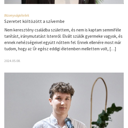
Bizonyságtételek
Szeretet költözött a szívembe
Nem keresztény családba születtem, és nem is kaptam semmiféle
tanítást, iránymutatást Istenről. Elvált szülők gyermeke vagyok, és
ennek nehézségeivel együtt nőttem fel. Ennek ellenére most már
tudom, hogy az Úr egész eddigi életemben mellettem volt, […]
2024.05.08.