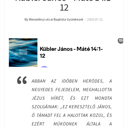
12
By Wesselényi utcai Baptista Gyülekezet
–
2020.07.12.
ABBAN AZ IDŐBEN HERÓDES, A
NEGYEDES FEJEDELEM, MEGHALLOTTA
JÉZUS HÍRÉT, ÉS EZT MONDTA
SZOLGÁINAK: „EZ KERESZTELŐ JÁNOS,
Ő TÁMADT FEL A HALOTTAK KÖZÜL, ÉS
EZÉRT MŰKÖDNEK ÁLTALA A