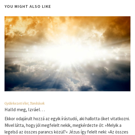
YOU MIGHT ALSO LIKE
Gyülekezeti élet
,
Tanítások
Halld meg, Izráel…
Ekkor odajárult hozzá az egyik írástudó, aki hallotta őket vitatkozni.
Mivel látta, hogy jól megfelelt nekik, megkérdezte őt: »Melyik a
legelső az összes parancs közül?« Jézus így felelt neki: »Az összes