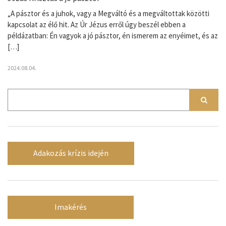
„A pásztor és a juhok, vagy a Megváltó és a megváltottak közötti
kapcsolat az élő hit. Az Úr Jézus erről úgy beszél ebben a
példázatban: Én vagyok a jó pásztor, én ismerem az enyéimet, és az
[…]
2024.08.04.
Adakozás krízis idején
Imakérés