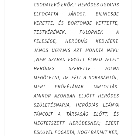
CSODATEVŐ ERŐK.” HERÓDES UGYANIS
ELFOGATTA JÁNOST, BILINCSBE
VERETTE, ÉS BÖRTÖNBE VETTETTE,
TESTVÉRÉNEK, FÜLÖPNEK A
FELESÉGE, HERÓDIÁS KEDVÉÉRT.
JÁNOS UGYANIS AZT MONDTA NEKI:
„NEM SZABAD EGYÜTT ÉLNED VELE!”
HERÓDES SZERETTE VOLNA
MEGÖLETNI, DE FÉLT A SOKASÁGTÓL,
MERT PRÓFÉTÁNAK TARTOTTÁK.
AMIKOR AZONBAN ELJÖTT HERÓDES
SZÜLETÉSNAPJA, HERÓDIÁS LEÁNYA
TÁNCOLT A TÁRSASÁG ELŐTT, ÉS
MEGTETSZETT HERÓDESNEK; EZÉRT
ESKÜVEL FOGADTA, HOGY BÁRMIT KÉR,