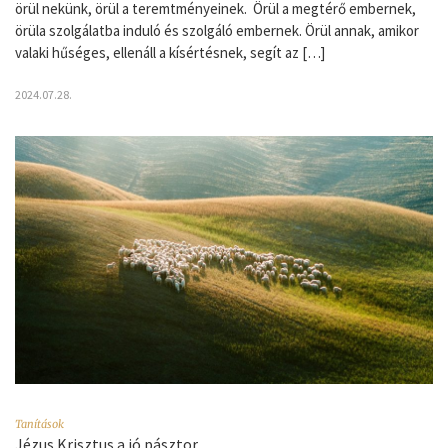
örül nekünk, örül a teremtményeinek. Örül a megtérő embernek,
örüla szolgálatba induló és szolgáló embernek. Örül annak, amikor
valaki hűséges, ellenáll a kísértésnek, segít az […]
2024.07.28.
Tanítások
Jézus Krisztus a jó pásztor