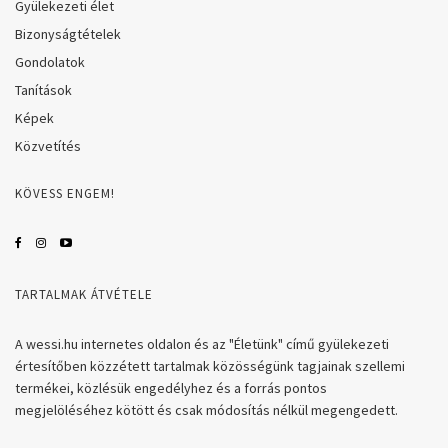
Gyülekezeti élet
Bizonyságtételek
Gondolatok
Tanítások
Képek
Közvetítés
KÖVESS ENGEM!
TARTALMAK ÁTVÉTELE
A wessi.hu internetes oldalon és az "Életünk" című gyülekezeti
értesítőben közzétett tartalmak közösségünk tagjainak szellemi
termékei, közlésük engedélyhez és a forrás pontos
megjelöléséhez kötött és csak módosítás nélkül megengedett.