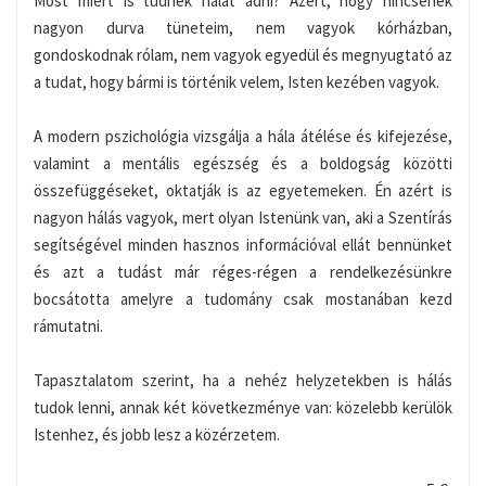
Most miért is tudnék hálát adni? Azért, hogy nincsenek
nagyon durva tüneteim, nem vagyok kórházban,
gondoskodnak rólam, nem vagyok egyedül és megnyugtató az
a tudat, hogy bármi is történik velem, Isten kezében vagyok.
A modern pszichológia vizsgálja a hála átélése és kifejezése,
valamint a mentális egészség és a boldogság közötti
összefüggéseket, oktatják is az egyetemeken. Én azért is
nagyon hálás vagyok, mert olyan Istenünk van, aki a Szentírás
segítségével minden hasznos információval ellát bennünket
és azt a tudást már réges-régen a rendelkezésünkre
bocsátotta amelyre a tudomány csak mostanában kezd
rámutatni.
Tapasztalatom szerint, ha a nehéz helyzetekben is hálás
tudok lenni, annak két következménye van: közelebb kerülök
Istenhez, és jobb lesz a közérzetem.