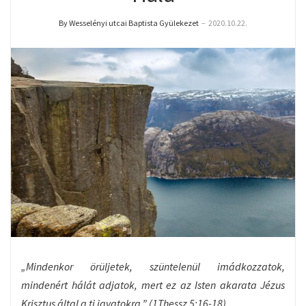
By Wesselényi utcai Baptista Gyülekezet
–
2020.10.22.
„Mindenkor örüljetek, szüntelenül imádkozzatok,
mindenért hálát adjatok, mert ez az Isten akarata Jézus
Krisztus által a ti javatokra.” (1Thessz 5:16-18)