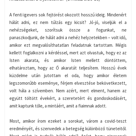
A fenti igevers sok fejtörést okozott hosszú ideig. Mindenért
hálát adni, ez nem túlzás egy kicsit? Jó-jó, viseljük el a
nehézségeket, szorítsuk össze a fogunkat, ne
panaszkodjunk, de hálát adni a nehéz helyzetekben – volt idő,
amikor ezt megvalósíthatatlan feladatnak tartottam. Mégis
kellett foglalkozni a kérdéssel, mert azt olvastuk, hogy ez az
Isten akarata, és amikor Isten mellett döntöttem,
elhatároztam, hogy az Ő akaratát teljesítem. Hosszú évek
küzdelme után jutottam el oda, hogy amikor életem
legszomorúbb eseménye, férjem elvesztése bekövetkezett,
volt hála a szívemben. Nem azért, mert elment, hanem az
együtt töltött évekért, a szeretetért és gondoskodásért,
amit kaptunk tőle, a mintáért, amit a fiaimnak adott.
Most, amikor írom ezeket a sorokat, várom a covid-teszt
eredményét, és szenvedek a betegség különböző tüneteitől.