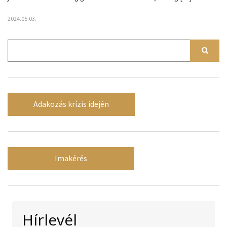
2024.05.03.
Adakozás krízis idején
Imakérés
Hírlevél