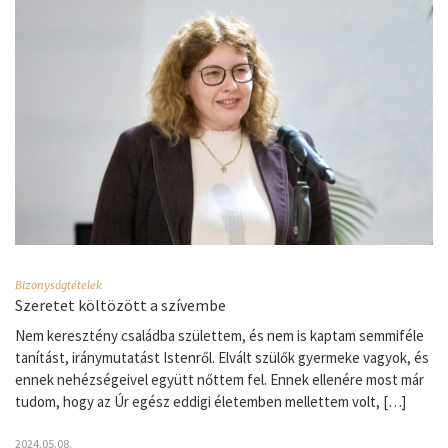
Bizonyságtételek
Szeretet költözött a szívembe
Nem keresztény családba születtem, és nem is kaptam semmiféle
tanítást, iránymutatást Istenről. Elvált szülők gyermeke vagyok, és
ennek nehézségeivel együtt nőttem fel. Ennek ellenére most már
tudom, hogy az Úr egész eddigi életemben mellettem volt, […]
2024.05.08.