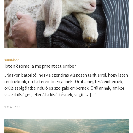
Tanítások
Isten öröme: a megmentett ember
„Nagyon bátorító, hogy a szentírás világosan tanít arról, hogy Isten
örül nekünk, örül a teremtményeinek. Örül a megtérő embernek,
örüla szolgálatba induló és szolgáló embernek. Örül annak, amikor
valaki hűséges, ellenáll a kísértésnek, segít az […]
2024.07.28.