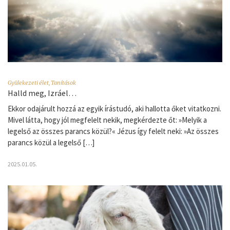
Gyülekezeti élet
,
Tanítások
Halld meg, Izráel…
Ekkor odajárult hozzá az egyik írástudó, aki hallotta őket vitatkozni.
Mivel látta, hogy jól megfelelt nekik, megkérdezte őt: »Melyik a
legelső az összes parancs közül?« Jézus így felelt neki: »Az összes
parancs közül a legelső […]
2025.01.05.