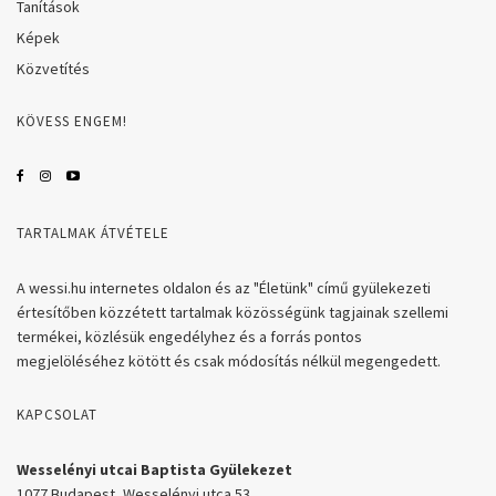
Tanítások
Képek
Közvetítés
KÖVESS ENGEM!
TARTALMAK ÁTVÉTELE
A wessi.hu internetes oldalon és az "Életünk" című gyülekezeti
értesítőben közzétett tartalmak közösségünk tagjainak szellemi
termékei, közlésük engedélyhez és a forrás pontos
megjelöléséhez kötött és csak módosítás nélkül megengedett.
KAPCSOLAT
Wesselényi utcai Baptista Gyülekezet
1077 Budapest, Wesselényi utca 53.