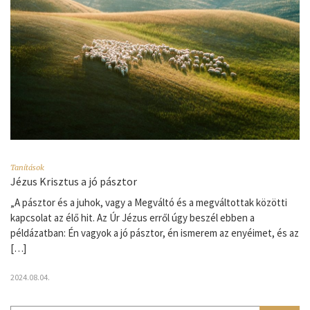
Tanítások
Jézus Krisztus a jó pásztor
„A pásztor és a juhok, vagy a Megváltó és a megváltottak közötti
kapcsolat az élő hit. Az Úr Jézus erről úgy beszél ebben a
példázatban: Én vagyok a jó pásztor, én ismerem az enyéimet, és az
[…]
2024.08.04.