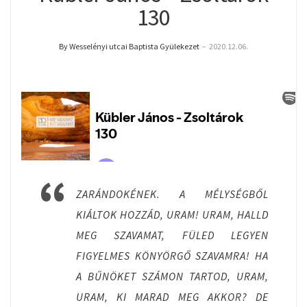
130
By Wesselényi utcai Baptista Gyülekezet
–
2020.12.06.
ZARÁNDOKÉNEK. A MÉLYSÉGBŐL
KIÁLTOK HOZZÁD, URAM! URAM, HALLD
MEG SZAVAMAT, FÜLED LEGYEN
FIGYELMES KÖNYÖRGŐ SZAVAMRA! HA
A BŰNÖKET SZÁMON TARTOD, URAM,
URAM, KI MARAD MEG AKKOR? DE