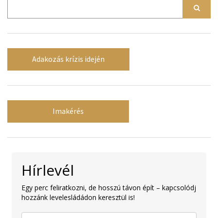
Adakozás krízis idején
Imakérés
Hírlevél
Egy perc feliratkozni, de hosszú távon épít – kapcsolódj
hozzánk levelesládádon keresztül is!