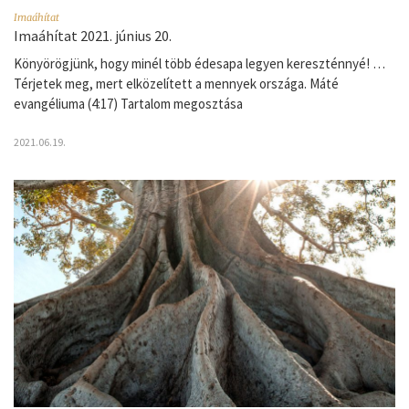
Imaáhítat
Imaáhítat 2021. június 20.
Könyörögjünk, hogy minél több édesapa legyen kereszténnyé! …
Térjetek meg, mert elközelített a mennyek országa. Máté
evangéliuma (4:17) Tartalom megosztása
2021.06.19.