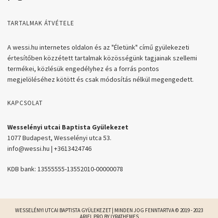
TARTALMAK ÁTVÉTELE
A wessi.hu internetes oldalon és az "Életünk" című gyülekezeti
értesítőben közzétett tartalmak közösségünk tagjainak szellemi
termékei, közlésük engedélyhez és a forrás pontos
megjelöléséhez kötött és csak módosítás nélkül megengedett.
KAPCSOLAT
Wesselényi utcai Baptista Gyülekezet
1077 Budapest, Wesselényi utca 53.
info@wessi.hu | +3613424746
KDB bank: 13555555-13552010-00000078
WESSELÉNYI UTCAI BAPTISTA GYÜLEKEZET | MINDEN JOG FENNTARTVA © 2019 - 2023
ARIEL PRO BY
LYRATHEMES