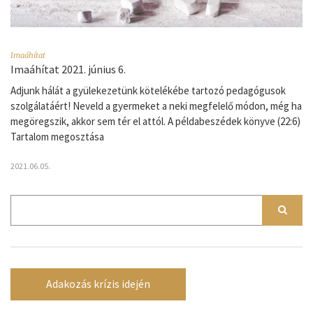
Imaáhítat
Imaáhítat 2021. június 6.
Adjunk hálát a gyülekezetünk kötelékébe tartozó pedagógusok
szolgálatáért! Neveld a gyermeket a neki megfelelő módon, még ha
megöregszik, akkor sem tér el attól. A példabeszédek könyve (22:6)
Tartalom megosztása
2021.06.05.
Adakozás krízis idején