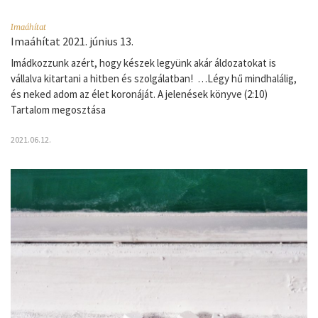
Imaáhítat
Imaáhítat 2021. június 13.
Imádkozzunk azért, hogy készek legyünk akár áldozatokat is
vállalva kitartani a hitben és szolgálatban! …Légy hű mindhalálig,
és neked adom az élet koronáját. A jelenések könyve (2:10)
Tartalom megosztása
2021.06.12.