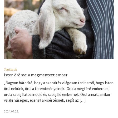
Tanítások
Isten öröme: a megmentett ember
„Nagyon bátorító, hogy a szentírás világosan tanít arról, hogy Isten
örül nekünk, örül a teremtményeinek. Örül a megtérő embernek,
örüla szolgálatba induló és szolgáló embernek. Örül annak, amikor
valaki hűséges, ellenáll a kísértésnek, segít az […]
2024.07.28.