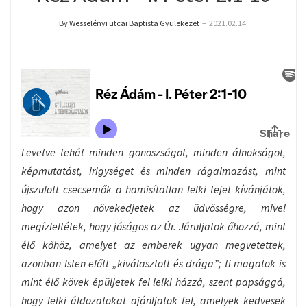
By Wesselényi utcai Baptista Gyülekezet
–
2021.02.14.
Levetve tehát minden gonoszságot, minden álnokságot,
képmutatást, irigységet és minden rágalmazást, mint
újszülött csecsemők a hamisítatlan lelki tejet kívánjátok,
hogy azon növekedjetek az üdvösségre, mivel
megízleltétek, hogy jóságos az Úr. Járuljatok őhozzá, mint
élő kőhöz, amelyet az emberek ugyan megvetettek,
azonban Isten előtt „kiválasztott és drága”; ti magatok is
mint élő kövek épüljetek fel lelki házzá, szent papsággá,
hogy lelki áldozatokat ajánljatok fel, amelyek kedvesek