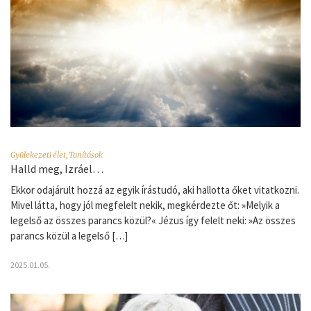
Gyülekezeti élet
,
Tanítások
Halld meg, Izráel…
Ekkor odajárult hozzá az egyik írástudó, aki hallotta őket vitatkozni.
Mivel látta, hogy jól megfelelt nekik, megkérdezte őt: »Melyik a
legelső az összes parancs közül?« Jézus így felelt neki: »Az összes
parancs közül a legelső […]
2025.01.05.