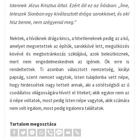
Istennek Jézus Krisztus által. Ezért áll ez az Írásban: „Íme,
leteszek Sionban egy kiválasztott drága sarokkövet, és aki
hisz benne, nem szégyenül meg.”
Nektek, a hívőknek drága kincs, a hitetleneknek pedig az a kő,
amelyet megvetettek az építők, sarokkővé lett, megütközés
kövévé és megbotránkozás sziklájává, azok beleütköznek,
mert nem engedelmeskednek az igének. Ők erre is
rendeltettek. Ti azonban választott nemzetség, királyi
papság, szent nemzet vagytok, Isten tulajdonba vett népe,
hogy hirdessétek nagy tetteit annak, aki a sötétségből az ő
csodálatos világosságára hívott el titeket; akik egykor nem az
ő népe voltatok, most pedig Isten népe vagytok, akik számára
nem volt irgalom, most pedig irgalomra találtatok.
Tartalom megosztása