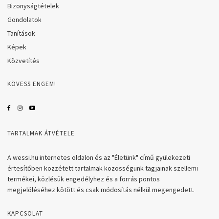
Bizonyságtételek
Gondolatok
Tanítások
Képek
Közvetítés
KÖVESS ENGEM!
TARTALMAK ÁTVÉTELE
A wessi.hu internetes oldalon és az "Életünk" című gyülekezeti
értesítőben közzétett tartalmak közösségünk tagjainak szellemi
termékei, közlésük engedélyhez és a forrás pontos
megjelöléséhez kötött és csak módosítás nélkül megengedett.
KAPCSOLAT