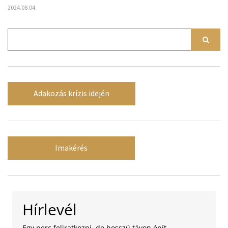
2024.08.04.
Adakozás krízis idején
Imakérés
Hírlevél
Egy perc feliratkozni, de hosszú távon épít –