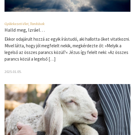
Gyülekezeti élet
,
Tanítások
Halld meg, Izráel…
Ekkor odajárult hozzá az egyik írástudó, aki hallotta őket vitatkozni.
Mivel látta, hogy jól megfelelt nekik, megkérdezte őt: »Melyik a
legelső az összes parancs közül?« Jézus így felelt neki: »Az összes
parancs közül a legelső […]
2025.01.05.