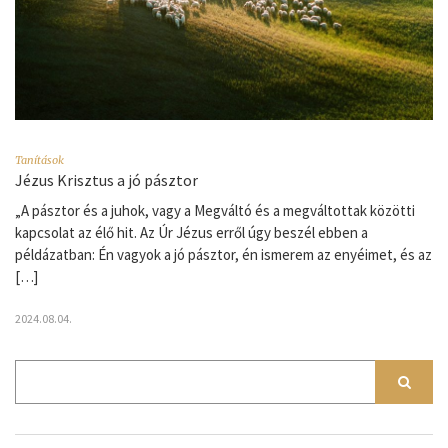
Tanítások
Jézus Krisztus a jó pásztor
„A pásztor és a juhok, vagy a Megváltó és a megváltottak közötti
kapcsolat az élő hit. Az Úr Jézus erről úgy beszél ebben a
példázatban: Én vagyok a jó pásztor, én ismerem az enyéimet, és az
[…]
2024.08.04.