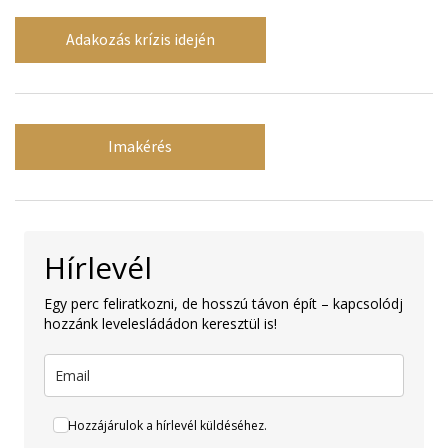
Adakozás krízis idején
Imakérés
Hírlevél
Egy perc feliratkozni, de hosszú távon épít – kapcsolódj
hozzánk levelesládádon keresztül is!
Hozzájárulok a hírlevél küldéséhez.