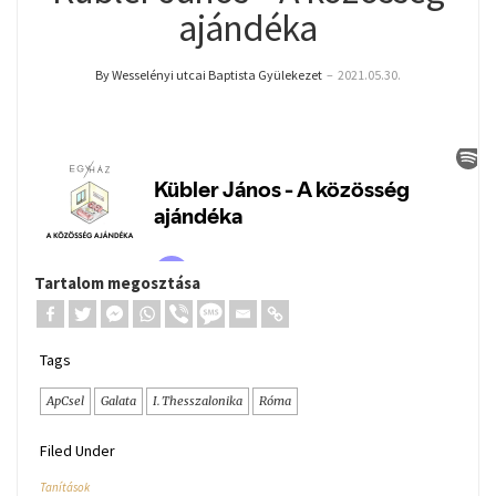
ajándéka
By Wesselényi utcai Baptista Gyülekezet
–
2021.05.30.
Tartalom megosztása
Tags
ApCsel
Galata
I. Thesszalonika
Róma
Filed Under
Tanítások