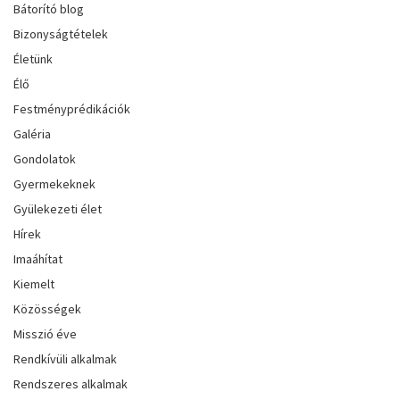
Bátorító blog
Bizonyságtételek
Életünk
Élő
Festményprédikációk
Galéria
Gondolatok
Gyermekeknek
Gyülekezeti élet
Hírek
Imaáhítat
Kiemelt
Közösségek
Misszió éve
Rendkívüli alkalmak
Rendszeres alkalmak