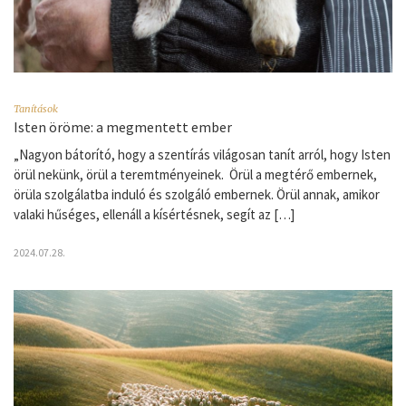
Tanítások
Isten öröme: a megmentett ember
„Nagyon bátorító, hogy a szentírás világosan tanít arról, hogy Isten
örül nekünk, örül a teremtményeinek. Örül a megtérő embernek,
örüla szolgálatba induló és szolgáló embernek. Örül annak, amikor
valaki hűséges, ellenáll a kísértésnek, segít az […]
2024.07.28.