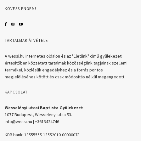
KÖVESS ENGEM!
TARTALMAK ÁTVÉTELE
A wessi.hu internetes oldalon és az "Életünk" című gyülekezeti
értesítőben közzétett tartalmak közösségünk tagjainak szellemi
termékei, közlésük engedélyhez és a forrás pontos
megjelöléséhez kötött és csak módosítás nélkül megengedett.
KAPCSOLAT
Wesselényi utcai Baptista Gyülekezet
1077 Budapest, Wesselényi utca 53.
info@wessi.hu | +3613424746
KDB bank: 13555555-13552010-00000078