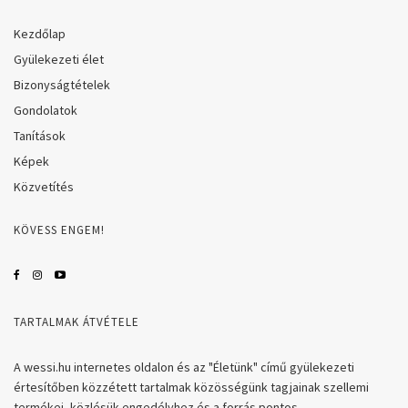
Kezdőlap
Gyülekezeti élet
Bizonyságtételek
Gondolatok
Tanítások
Képek
Közvetítés
KÖVESS ENGEM!
TARTALMAK ÁTVÉTELE
A wessi.hu internetes oldalon és az "Életünk" című gyülekezeti
értesítőben közzétett tartalmak közösségünk tagjainak szellemi
termékei, közlésük engedélyhez és a forrás pontos