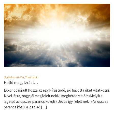
Gyülekezeti élet
,
Tanítások
Halld meg, Izráel…
Ekkor odajárult hozzá az egyik írástudó, aki hallotta őket vitatkozni.
Mivel látta, hogy jól megfelelt nekik, megkérdezte őt: »Melyik a
legelső az összes parancs közül?« Jézus így felelt neki: »Az összes
parancs közül a legelső […]