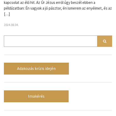
kapcsolat az élő hit. Az Úr Jézus erről úgy beszél ebben a
példázatban: Én vagyok a jó pásztor, én ismerem az enyéimet, és az
[…]
2024.08.04.
Adakozás krízis idején
Imakérés