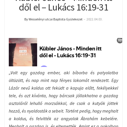
dől el – Lukács 16:19-31
By Wesselényi utcai Baptista Gyülekezet
–
2022.04.03.
„Volt egy gazdag ember, aki bíborba és patyolatba
öltözött, és nap mint nap fényes lakomát rendezett. Egy
Lázár nevű koldus ott feküdt a kapuja előtt, fekélyekkel
tele, és azt kívánta, hogy bárcsak jóllakhatna a gazdag
asztaláról lehulló morzsákkal, de csak a kutyák jöttek
hozzá, és nyaldosták a sebeit. Történt pedig, hogy meghalt
a koldus, és felvitték az angyalok Ábrahám kebelére.
Meghalt a gazdag is, és eltemették. Amint ez a pokolban