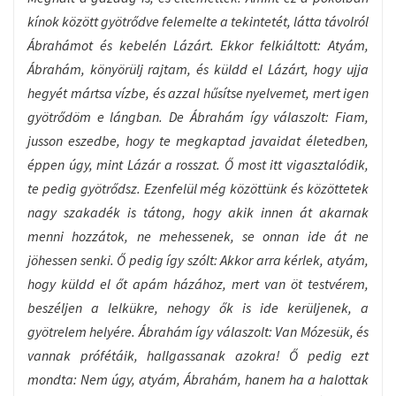
kínok között gyötrődve felemelte a tekintetét, látta távolról
Ábrahámot és kebelén Lázárt. Ekkor felkiáltott: Atyám,
Ábrahám, könyörülj rajtam, és küldd el Lázárt, hogy ujja
hegyét mártsa vízbe, és azzal hűsítse nyelvemet, mert igen
gyötrődöm e lángban. De Ábrahám így válaszolt: Fiam,
jusson eszedbe, hogy te megkaptad javaidat életedben,
éppen úgy, mint Lázár a rosszat. Ő most itt vigasztalódik,
te pedig gyötrődsz. Ezenfelül még közöttünk és közöttetek
nagy szakadék is tátong, hogy akik innen át akarnak
menni hozzátok, ne mehessenek, se onnan ide át ne
jöhessen senki. Ő pedig így szólt: Akkor arra kérlek, atyám,
hogy küldd el őt apám házához, mert van öt testvérem,
beszéljen a lelkükre, nehogy ők is ide kerüljenek, a
gyötrelem helyére. Ábrahám így válaszolt: Van Mózesük, és
vannak prófétáik, hallgassanak azokra! Ő pedig ezt
mondta: Nem úgy, atyám, Ábrahám, hanem ha a halottak