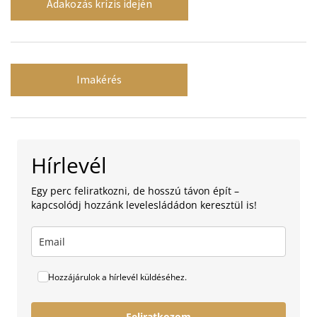
Adakozás krízis idején
Imakérés
Hírlevél
Egy perc feliratkozni, de hosszú távon épít –
kapcsolódj hozzánk levelesládádon keresztül is!
Hozzájárulok a hírlevél küldéséhez.
Feliratkozom