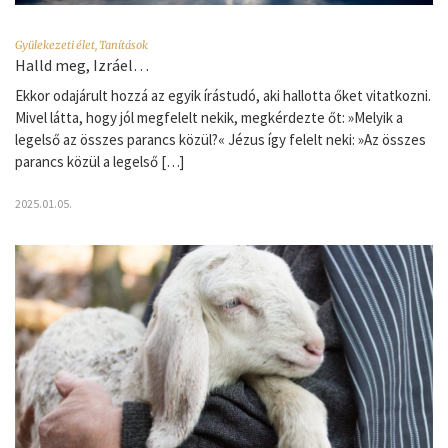
Gyülekezeti élet
,
Tanítások
Halld meg, Izráel…
Ekkor odajárult hozzá az egyik írástudó, aki hallotta őket vitatkozni.
Mivel látta, hogy jól megfelelt nekik, megkérdezte őt: »Melyik a
legelső az összes parancs közül?« Jézus így felelt neki: »Az összes
parancs közül a legelső […]
2025.01.05.