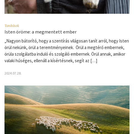
Tanítások
Isten öröme: a megmentett ember
„Nagyon bátorító, hogy a szentírás világosan tanít arról, hogy Isten
örül nekünk, örül a teremtményeinek. Örül a megtérő embernek,
örüla szolgálatba induló és szolgáló embernek. Örül annak, amikor
valaki hűséges, ellenáll a kísértésnek, segít az […]
2024.07.28.