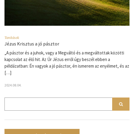
Tanítások
Jézus Krisztus a jó pásztor
„A pásztor és a juhok, vagy a Megváltó és a megváltottak közötti
kapcsolat az élő hit. Az Úr Jézus erről úgy beszél ebben a
példázatban: Én vagyok a jó pásztor, én ismerem az enyéimet, és az
[…]
2024.08.04.