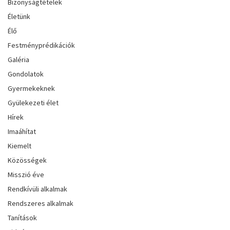
Bizonyságtételek
Életünk
Élő
Festményprédikációk
Galéria
Gondolatok
Gyermekeknek
Gyülekezeti élet
Hírek
Imaáhítat
Kiemelt
Közösségek
Misszió éve
Rendkívüli alkalmak
Rendszeres alkalmak
Tanítások