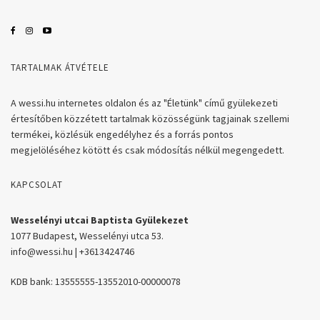
TARTALMAK ÁTVÉTELE
A wessi.hu internetes oldalon és az "Életünk" című gyülekezeti
értesítőben közzétett tartalmak közösségünk tagjainak szellemi
termékei, közlésük engedélyhez és a forrás pontos
megjelöléséhez kötött és csak módosítás nélkül megengedett.
KAPCSOLAT
Wesselényi utcai Baptista Gyülekezet
1077 Budapest, Wesselényi utca 53.
info@wessi.hu | +3613424746
KDB bank: 13555555-13552010-00000078