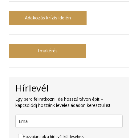
Adakozás krízis idején
Imakérés
Hírlevél
Egy perc feliratkozni, de hosszú távon épít –
kapcsolódj hozzánk levelesládádon keresztül is!
Hozzájárulok a hírlevél küldéséhez.