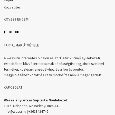
Közvetítés
KÖVESS ENGEM!
TARTALMAK ÁTVÉTELE
A wessi.hu internetes oldalon és az "Életünk" című gyülekezeti
értesítőben közzétett tartalmak közösségünk tagjainak szellemi
termékei, közlésük engedélyhez és a forrás pontos
megjelöléséhez kötött és csak módosítás nélkül megengedett.
KAPCSOLAT
Wesselényi utcai Baptista Gyülekezet
1077 Budapest, Wesselényi utca 53.
info@wessi.hu | +3613424746