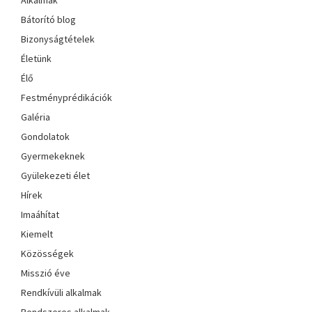
Bátorító blog
Bizonyságtételek
Életünk
Élő
Festményprédikációk
Galéria
Gondolatok
Gyermekeknek
Gyülekezeti élet
Hírek
Imaáhítat
Kiemelt
Közösségek
Misszió éve
Rendkívüli alkalmak
Rendszeres alkalmak