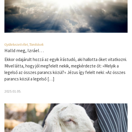
Gyülekezeti élet
,
Tanítások
Halld meg, Izráel…
Ekkor odajárult hozzá az egyik írástudó, aki hallotta őket vitatkozni.
Mivel látta, hogy jól megfelelt nekik, megkérdezte őt: »Melyik a
legelső az összes parancs közül?« Jézus így felelt neki: »Az összes
parancs közül a legelső […]
2025.01.05.