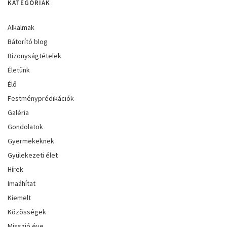
KATEGÓRIÁK
Alkalmak
Bátorító blog
Bizonyságtételek
Életünk
Élő
Festményprédikációk
Galéria
Gondolatok
Gyermekeknek
Gyülekezeti élet
Hírek
Imaáhítat
Kiemelt
Közösségek
Misszió éve