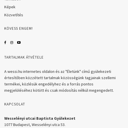
Képek
Közvetítés
KÖVESS ENGEM!
TARTALMAK ÁTVÉTELE
A wessi.hu internetes oldalon és az "Életünk" című gyülekezeti
értesítőben közzétett tartalmak közösségünk tagjainak szellemi
termékei, közlésük engedélyhez és a forrás pontos
megjelöléséhez kötött és csak módosítás nélkül megengedett.
KAPCSOLAT
Wesselényi utcai Baptista Gyülekezet
1077 Budapest, Wesselényi utca 53.