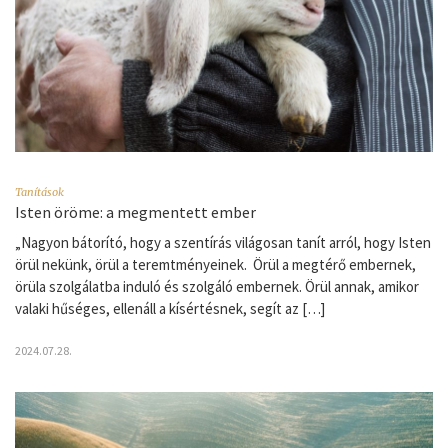
Tanítások
Isten öröme: a megmentett ember
„Nagyon bátorító, hogy a szentírás világosan tanít arról, hogy Isten
örül nekünk, örül a teremtményeinek. Örül a megtérő embernek,
örüla szolgálatba induló és szolgáló embernek. Örül annak, amikor
valaki hűséges, ellenáll a kísértésnek, segít az […]
2024.07.28.