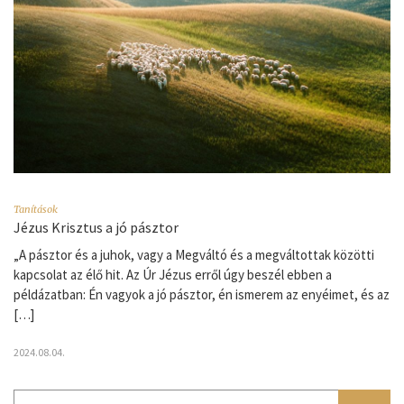
Tanítások
Jézus Krisztus a jó pásztor
„A pásztor és a juhok, vagy a Megváltó és a megváltottak közötti
kapcsolat az élő hit. Az Úr Jézus erről úgy beszél ebben a
példázatban: Én vagyok a jó pásztor, én ismerem az enyéimet, és az
[…]
2024.08.04.