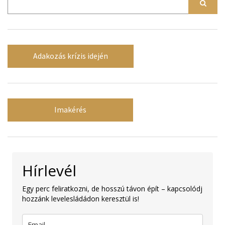
Adakozás krízis idején
Imakérés
Hírlevél
Egy perc feliratkozni, de hosszú távon épít – kapcsolódj
hozzánk levelesládádon keresztül is!