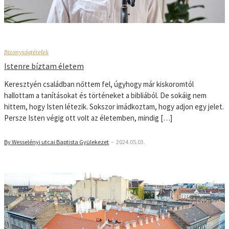
Bizonyságtételek
Istenre bíztam életem
Keresztyén családban nőttem fel, úgyhogy már kiskoromtól
hallottam a tanításokat és történeket a bibliából. De sokáig nem
hittem, hogy Isten létezik. Sokszor imádkoztam, hogy adjon egy jelet.
Persze Isten végig ott volt az életemben, mindig […]
By Wesselényi utcai Baptista Gyülekezet
–
2024.05.03.