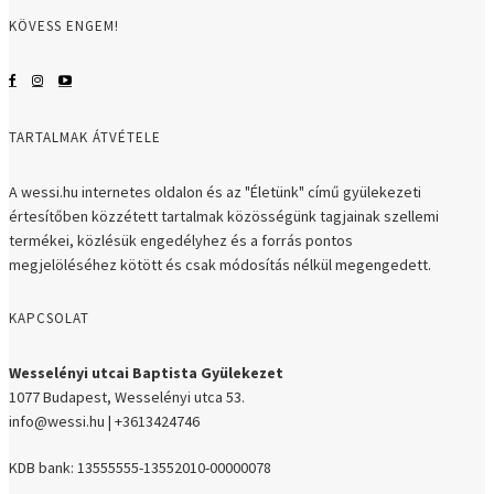
KÖVESS ENGEM!
TARTALMAK ÁTVÉTELE
A wessi.hu internetes oldalon és az "Életünk" című gyülekezeti
értesítőben közzétett tartalmak közösségünk tagjainak szellemi
termékei, közlésük engedélyhez és a forrás pontos
megjelöléséhez kötött és csak módosítás nélkül megengedett.
KAPCSOLAT
Wesselényi utcai Baptista Gyülekezet
1077 Budapest, Wesselényi utca 53.
info@wessi.hu | +3613424746
KDB bank: 13555555-13552010-00000078