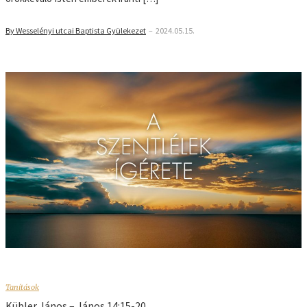
By Wesselényi utcai Baptista Gyülekezet
–
2024.05.15.
Tanítások
Kübler János – János 14:15-20