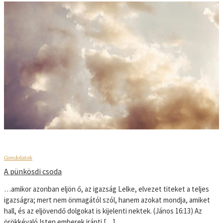
Gondolatok
A pünkösdi csoda
…amikor azonban eljön ő, az igazság Lelke, elvezet titeket a teljes
igazságra; mert nem önmagától szól, hanem azokat mondja, amiket
hall, és az eljövendő dolgokat is kijelenti nektek. (János 16:13) Az
örökkévaló Isten emberek iránti […]