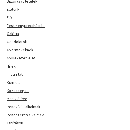
Bizonyságtételek
Életünk
Élő
Festményprédikációk
Galéria
Gondolatok
Gyermekeknek
Gyülekezeti élet
Hírek
Imaáhítat
Kiemelt
Közösségek
Misszió éve
Rendkívüli alkalmak
Rendszeres alkalmak
Tanítások