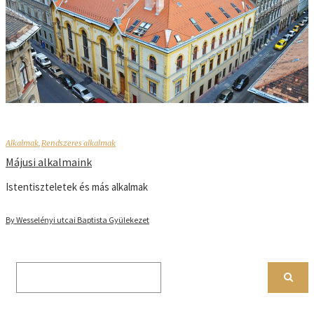
Alkalmak
,
Rendszeres alkalmak
Májusi alkalmaink
Istentiszteletek és más alkalmak
By Wesselényi utcai Baptista Gyülekezet