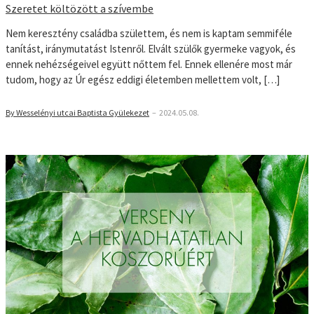
Szeretet költözött a szívembe
Nem keresztény családba születtem, és nem is kaptam semmiféle
tanítást, iránymutatást Istenről. Elvált szülők gyermeke vagyok, és
ennek nehézségeivel együtt nőttem fel. Ennek ellenére most már
tudom, hogy az Úr egész eddigi életemben mellettem volt, […]
By Wesselényi utcai Baptista Gyülekezet
–
2024.05.08.