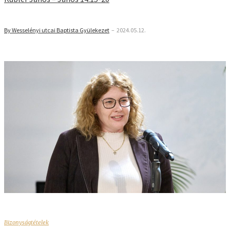
By Wesselényi utcai Baptista Gyülekezet
–
2024.05.12.
Bizonyságtételek