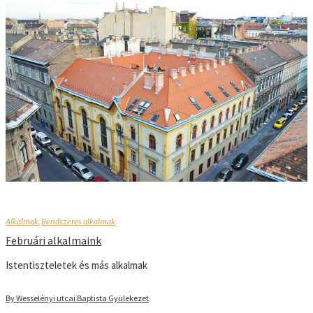
Alkalmak
,
Rendszeres alkalmak
Februári alkalmaink
Istentiszteletek és más alkalmak
By Wesselényi utcai Baptista Gyülekezet