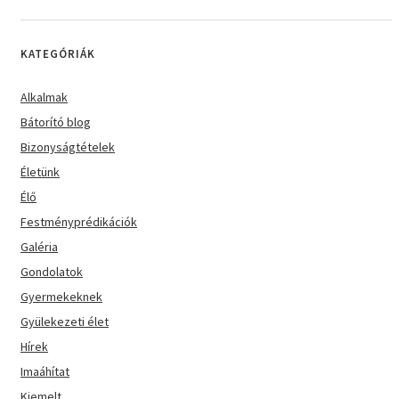
KATEGÓRIÁK
Alkalmak
Bátorító blog
Bizonyságtételek
Életünk
Élő
Festményprédikációk
Galéria
Gondolatok
Gyermekeknek
Gyülekezeti élet
Hírek
Imaáhítat
Kiemelt