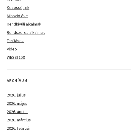
Közösségek
Misszió éve
Rendkívüli alkalmak
Rendszeres alkalmak
Tanítások
Videó
WESSI 150
ARCHÍVUM
2026. július
2026. május
2026. április
2026. március
2026. február