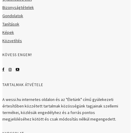
Bizonyságtételek
Gondolatok
Tanítások
Képek
Közvetítés
KÖVESS ENGEM!
TARTALMAK ÁTVÉTELE
A wessi.hu internetes oldalon és az "Életünk" című gyülekezeti
értesítőben közzétett tartalmak közösségünk tagjainak szellemi
termékei, közlésük engedélyhez és a forrás pontos
megjelöléséhez kötött és csak módosítás nélkül megengedett.