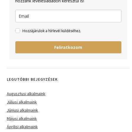
hozzánk levelesládádon keresztül is!
Hozzájárulok a hírlevél küldéséhez.
Feliratkozom
LEGUTÓBBI BEJEGYZÉSEK
Augusztusi alkalmaink
Júliusi alkalmaink
Júniusi alkalmaink
Májusi alkalmaink
Áprilisi alkalmaink