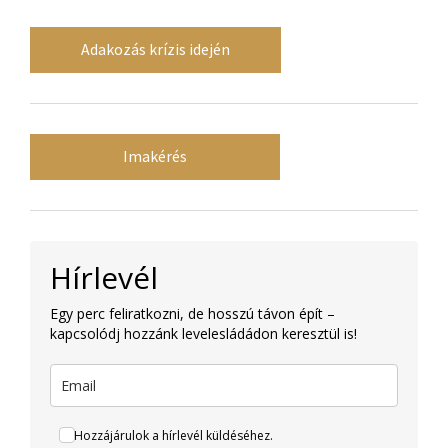
Adakozás krízis idején
Imakérés
Hírlevél
Egy perc feliratkozni, de hosszú távon épít –
kapcsolódj hozzánk levelesládádon keresztül is!
Hozzájárulok a hírlevél küldéséhez.