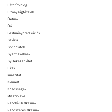
Bátorító blog
Bizonyságtételek
Életünk
Élő
Festményprédikációk
Galéria
Gondolatok
Gyermekeknek
Gyülekezeti élet
Hírek
Imaáhítat
Kiemelt
Közösségek
Misszió éve
Rendkívüli alkalmak
Rendszeres alkalmak