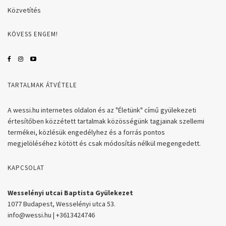
Közvetítés
KÖVESS ENGEM!
TARTALMAK ÁTVÉTELE
A wessi.hu internetes oldalon és az "Életünk" című gyülekezeti
értesítőben közzétett tartalmak közösségünk tagjainak szellemi
termékei, közlésük engedélyhez és a forrás pontos
megjelöléséhez kötött és csak módosítás nélkül megengedett.
KAPCSOLAT
Wesselényi utcai Baptista Gyülekezet
1077 Budapest, Wesselényi utca 53.
info@wessi.hu | +3613424746