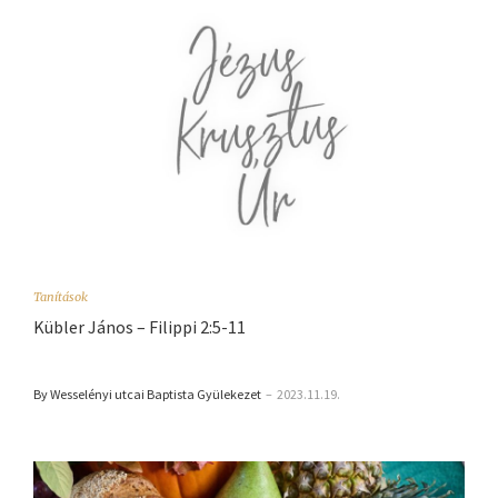
Tanítások
Kübler János – Filippi 2:5-11
By Wesselényi utcai Baptista Gyülekezet
–
2023.11.19.