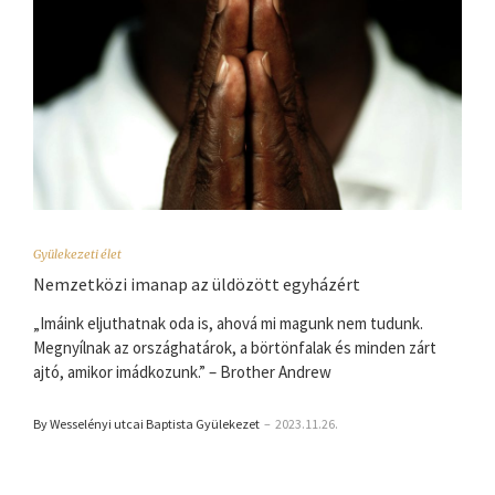
Gyülekezeti élet
Nemzetközi imanap az üldözött egyházért
„Imáink eljuthatnak oda is, ahová mi magunk nem tudunk.
Megnyílnak az országhatárok, a börtönfalak és minden zárt
ajtó, amikor imádkozunk.” – Brother Andrew
By Wesselényi utcai Baptista Gyülekezet
–
2023.11.26.