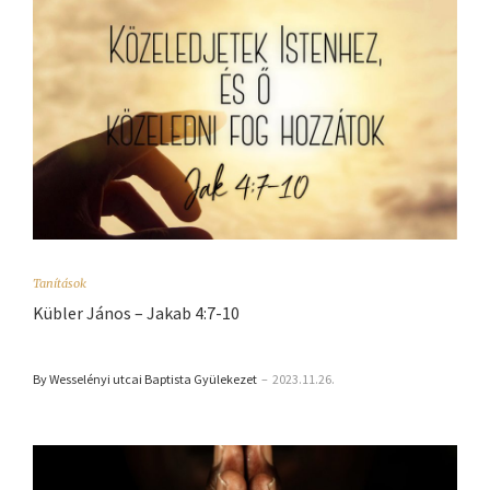
Tanítások
Kübler János – Jakab 4:7-10
By Wesselényi utcai Baptista Gyülekezet
–
2023.11.26.