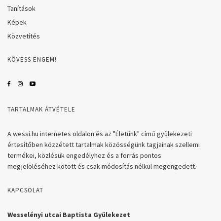
Tanítások
Képek
Közvetítés
KÖVESS ENGEM!
TARTALMAK ÁTVÉTELE
A wessi.hu internetes oldalon és az "Életünk" című gyülekezeti
értesítőben közzétett tartalmak közösségünk tagjainak szellemi
termékei, közlésük engedélyhez és a forrás pontos
megjelöléséhez kötött és csak módosítás nélkül megengedett.
KAPCSOLAT
Wesselényi utcai Baptista Gyülekezet