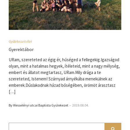
Gyülekezeti élet
Gyerektábor
URam, szereteted az égig ér, hűséged a fellegekig.Igazságod
olyan, mint a hatalmas hegyek, ítéleteid, mint a nagy mélység,
embert és állatot megtartasz, URam.Mily drága a te
szereteted, Istenem! Szárnyad árnyékába menekülnek az
emberek.Dúslakodnak házad bőségében, örömöt árasztasz
[…]
By Wesselényi utcai Baptista Gyülekezet
–
2019.08.04.