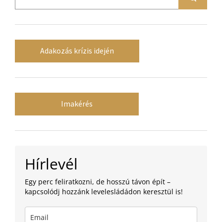
Adakozás krízis idején
Imakérés
Hírlevél
Egy perc feliratkozni, de hosszú távon épít –
kapcsolódj hozzánk levelesládádon keresztül is!