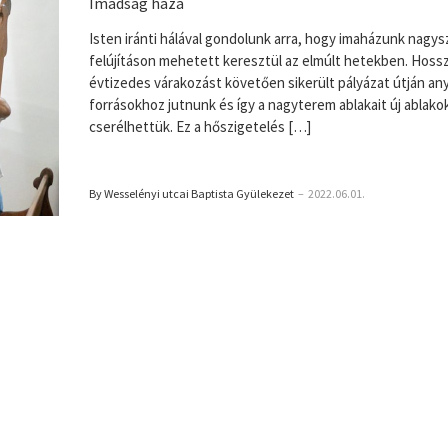
Imádság háza
Isten iránti hálával gondolunk arra, hogy imaházunk nagy
felújításon mehetett keresztül az elmúlt hetekben. Hoss
évtizedes várakozást követően sikerült pályázat útján an
forrásokhoz jutnunk és így a nagyterem ablakait új ablako
cserélhettük. Ez a hőszigetelés […]
By Wesselényi utcai Baptista Gyülekezet
–
2022.06.01.