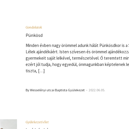
Gondolatok
Pünkösd
Minden évben nagy örömmel adunk hálát Pünkösdkor is a
Lélek ajándékáért. Isten szívesen és örömmel ajándékoz
gyermekeit saját lelkével, természetével. Ő teremtett mi
ezért jól tudja, hogy egyedül, önmagunkban képtelenek l
tiszta, […]
By Wesselényi utcai Baptista Gyülekezet
–
2022.06.05.
Gyülekezeti élet