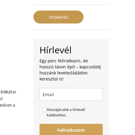
Imakérés
Hírlevél
Egy perc feliratkozni, de
hosszú távon épít – kapcsolódj
hozzánk levelesládádon
keresztül is!
rédikátor
az
tanévet a
Hozzájárulok a hírlevél
küldéséhez.
Feliratkozom