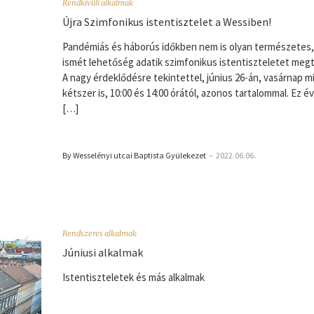
Rendkívüli alkalmak
Újra Szimfonikus istentisztelet a Wessiben!
Pandémiás és háborús időkben nem is olyan természetes
ismét lehetőség adatik szimfonikus istentiszteletet megt
A nagy érdeklődésre tekintettel, június 26-án, vasárnap m
kétszer is, 10:00 és 14:00 órától, azonos tartalommal. Ez é
[…]
By Wesselényi utcai Baptista Gyülekezet
–
2022.06.06.
Rendszeres alkalmak
Júniusi alkalmak
Istentiszteletek és más alkalmak