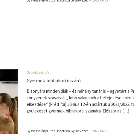
By Wesselényi utcai Baptista Gyülekezet
–
2022.06.19.
Gyülekezeti élet
Gyermek-bibliaköri évzáró
Bizonyára minden diák – és néhány tanár is – egyetért a P
könyvének szavaival: „Jobb valaminek a befejezése, mint 
elkezdése.” (Préd 7:8) Június 12-én lezártuk a 2021/2022. 
gyülekezet gyermek-bibliakörei számára. Először az […]
By Wesselényi utcai Baptista Gyülekezet
–
2022.06.15.