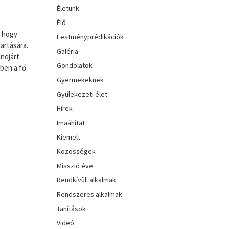
Életünk
Élő
, hogy
Festményprédikációk
artására.
Galéria
indjárt
Gondolatok
vben a fő
Gyermekeknek
Gyülekezeti élet
Hírek
Imaáhítat
Kiemelt
Közösségek
Misszió éve
Rendkívüli alkalmak
Rendszeres alkalmak
Tanítások
Videó