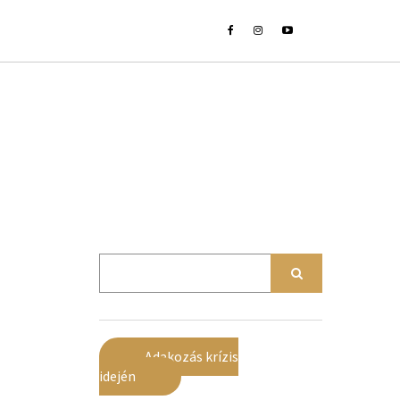
Adakozás krízis
idején