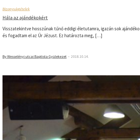
Bizonyságtételek
Hála az ajándékokért
Visszatekintve hosszúnak tűnő eddigi életutamra, igazán sok ajándéko
és fogadtam el az Úr Jézust. Ez határozta meg, […]
By Wesselényi utcai Baptista Gyülekezet
–
2018.10.14.