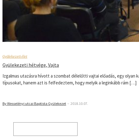
Gyülekezeti élet
Gyülekezeti hétvége, Vajta
Izgalmas utazásra hívott a szombat délelőtti vajtai előadás, egy olyan
típusokat, hanem azt is felfedeztem, hogy melyik a leginkább rám […]
By Wesselényi utcai Baptista Gyülekezet
–
2018.10.07.