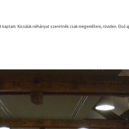
t kaptam. Közülük néhányat szeretnék csak megemlíteni, röviden. Első aj