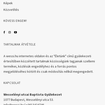
Képek
Közvetítés
KÖVESS ENGEM!
TARTALMAK ÁTVÉTELE
A wessi.hu internetes oldalon és az "Életünk" című gyülekezeti
értesítőben közzétett tartalmak közösségünk tagjainak szellemi
termékei, közlésük engedélyhez és a forrás pontos
megjelöléséhez kötött és csak módosítás nélkül megengedett.
KAPCSOLAT
Wesselényi utcai Baptista Gyülekezet
1077 Budapest, Wesselényi utca 53.
info@wessi.hu | +3613424746