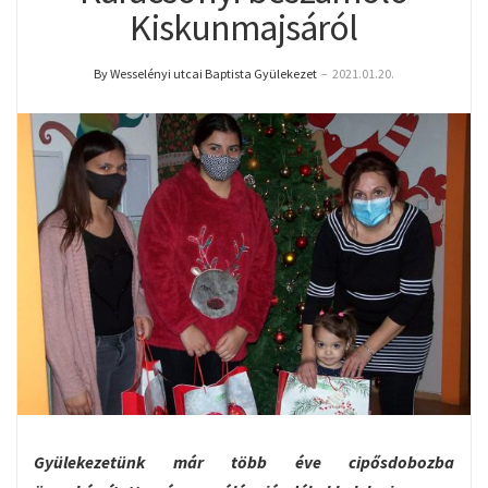
Kiskunmajsáról
By Wesselényi utcai Baptista Gyülekezet
–
2021.01.20.
Gyülekezetünk már több éve cipősdobozba