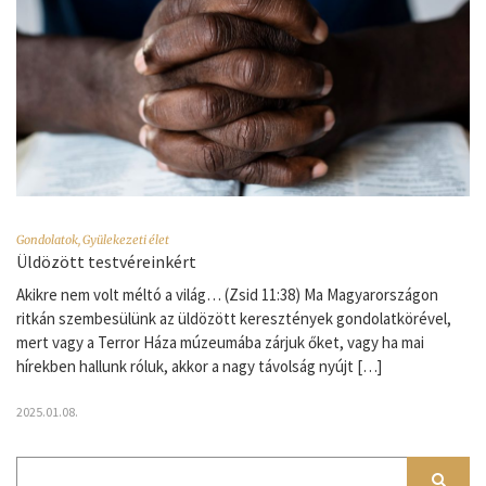
Gondolatok
,
Gyülekezeti élet
Üldözött testvéreinkért
Akikre nem volt méltó a világ… (Zsid 11:38) Ma Magyarországon
ritkán szembesülünk az üldözött keresztények gondolatkörével,
mert vagy a Terror Háza múzeumába zárjuk őket, vagy ha mai
hírekben hallunk róluk, akkor a nagy távolság nyújt […]
2025.01.08.