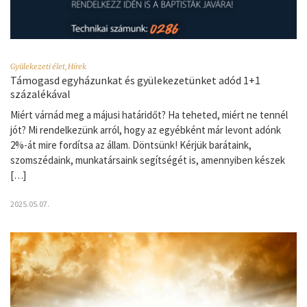
Gyülekezeti élet
,
Hírek
Támogasd egyházunkat és gyülekezetünket adód 1+1
százalékával
Miért várnád meg a májusi határidőt? Ha teheted, miért ne tennél
jót? Mi rendelkezünk arról, hogy az egyébként már levont adónk
2%-át mire fordítsa az állam. Döntsünk! Kérjük barátaink,
szomszédaink, munkatársaink segítségét is, amennyiben készek
[…]
2025.05.07.