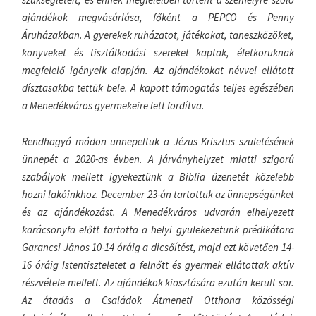
ajándékok megvásárlása, főként a PEPCO és Penny
Áruházakban. A gyerekek ruházatot, játékokat, taneszközöket,
könyveket és tisztálkodási szereket kaptak, életkoruknak
megfelelő igényeik alapján. Az ajándékokat névvel ellátott
dísztasakba tettük bele. A kapott támogatás teljes egészében
a Menedékváros gyermekeire lett fordítva.
Rendhagyó módon ünnepeltük a Jézus Krisztus születésének
ünnepét a 2020-as évben. A járványhelyzet miatti szigorú
szabályok mellett igyekeztünk a Biblia üzenetét közelebb
hozni lakóinkhoz. December 23-án tartottuk az ünnepségünket
és az ajándékozást. A Menedékváros udvarán elhelyezett
karácsonyfa előtt tartotta a helyi gyülekezetünk prédikátora
Garancsi János 10-14 óráig a dicsőítést, majd ezt követően 14-
16 óráig Istentiszteletet a felnőtt és gyermek ellátottak aktív
részvétele mellett. Az ajándékok kiosztására ezután került sor.
Az átadás a Családok Átmeneti Otthona közösségi