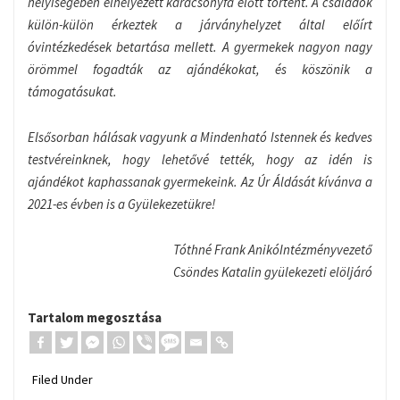
helyiségében elhelyezett karácsonyfa előtt történt. A családok
külön-külön érkeztek a járványhelyzet által előírt
óvintézkedések betartása mellett. A gyermekek nagyon nagy
örömmel fogadták az ajándékokat, és köszönik a
támogatásukat.
Elsősorban hálásak vagyunk a Mindenható Istennek és kedves
testvéreinknek, hogy lehetővé tették, hogy az idén is
ajándékot kaphassanak gyermekeink. Az Úr Áldását kívánva a
2021-es évben is a Gyülekezetükre!
Tóthné Frank AnikóIntézményvezető
Csöndes Katalin gyülekezeti elöljáró
Tartalom megosztása
Filed Under