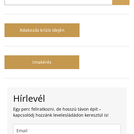
Adakozás krízis idején
Imakérés
Hírlevél
Egy perc feliratkozni, de hosszú távon épít –
kapcsolódj hozzánk levelesládádon keresztül is!