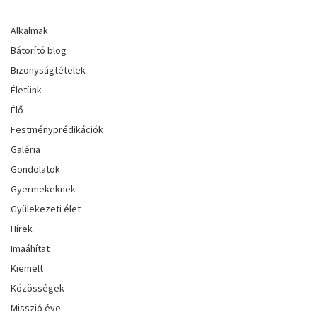
Alkalmak
Bátorító blog
Bizonyságtételek
Életünk
Élő
Festményprédikációk
Galéria
Gondolatok
Gyermekeknek
Gyülekezeti élet
Hírek
Imaáhítat
Kiemelt
Közösségek
Misszió éve