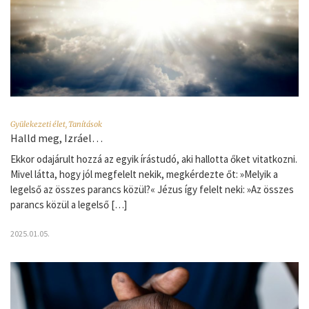
Gyülekezeti élet
,
Tanítások
Halld meg, Izráel…
Ekkor odajárult hozzá az egyik írástudó, aki hallotta őket vitatkozni.
Mivel látta, hogy jól megfelelt nekik, megkérdezte őt: »Melyik a
legelső az összes parancs közül?« Jézus így felelt neki: »Az összes
parancs közül a legelső […]
2025.01.05.