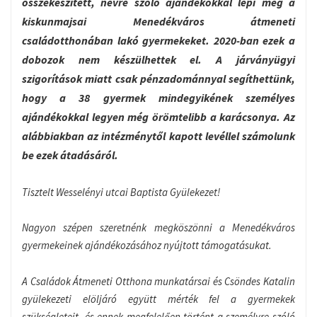
összekészített, névre szóló ajándékokkal lepi meg a
kiskunmajsai Menedékváros átmeneti
családotthonában lakó gyermekeket. 2020-ban ezek a
dobozok nem készülhettek el. A járványügyi
szigorítások miatt csak pénzadománnyal segíthettünk,
hogy a 38 gyermek mindegyikének személyes
ajándékokkal legyen még örömtelibb a karácsonya. Az
alábbiakban az intézménytől kapott levéllel számolunk
be ezek átadásáról.
Tisztelt Wesselényi utcai Baptista Gyülekezet!
Nagyon szépen szeretnénk megköszönni a Menedékváros
gyermekeinek ajándékozásához nyújtott támogatásukat.
A Családok Átmeneti Otthona munkatársai és Csöndes Katalin
gyülekezeti elöljáró együtt mérték fel a gyermekek
szükségleteit, és ennek megfelelően történt a személyre szóló