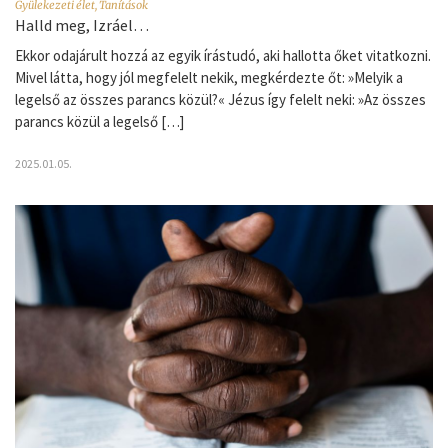
Gyülekezeti élet
,
Tanítások
Halld meg, Izráel…
Ekkor odajárult hozzá az egyik írástudó, aki hallotta őket vitatkozni.
Mivel látta, hogy jól megfelelt nekik, megkérdezte őt: »Melyik a
legelső az összes parancs közül?« Jézus így felelt neki: »Az összes
parancs közül a legelső […]
2025.01.05.