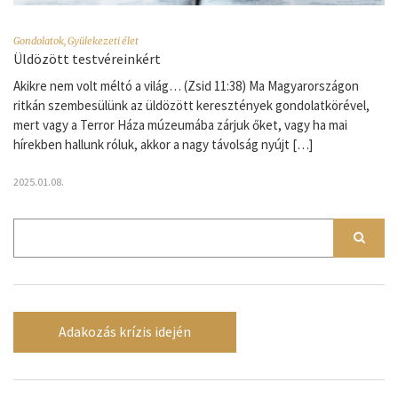
Gondolatok
,
Gyülekezeti élet
Üldözött testvéreinkért
Akikre nem volt méltó a világ… (Zsid 11:38) Ma Magyarországon
ritkán szembesülünk az üldözött keresztények gondolatkörével,
mert vagy a Terror Háza múzeumába zárjuk őket, vagy ha mai
hírekben hallunk róluk, akkor a nagy távolság nyújt […]
2025.01.08.
Adakozás krízis idején