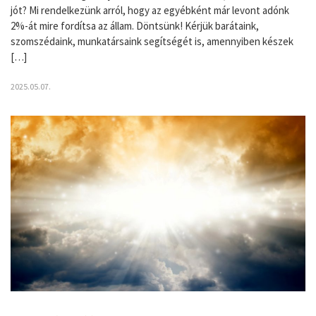
jót? Mi rendelkezünk arról, hogy az egyébként már levont adónk
2%-át mire fordítsa az állam. Döntsünk! Kérjük barátaink,
szomszédaink, munkatársaink segítségét is, amennyiben készek
[…]
2025.05.07.