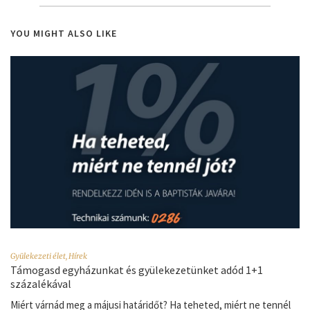
YOU MIGHT ALSO LIKE
Gyülekezeti élet
,
Hírek
Támogasd egyházunkat és gyülekezetünket adód 1+1
százalékával
Miért várnád meg a májusi határidőt? Ha teheted, miért ne tennél