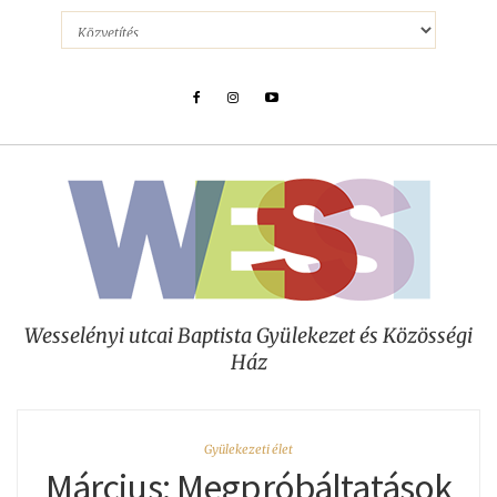
Wesselényi utcai Baptista Gyülekezet és Közösségi
Ház
Gyülekezeti élet
Március: Megpróbáltatások