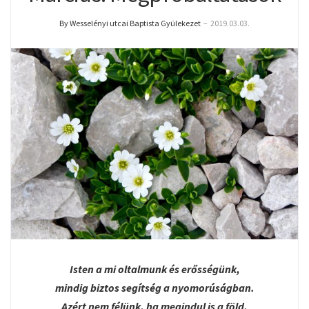
By Wesselényi utcai Baptista Gyülekezet
–
2019.03.03.
Isten a mi oltalmunk és erősségünk,
mindig biztos segítség a nyomorúságban.
Azért nem félünk, ha megindul is a föld,