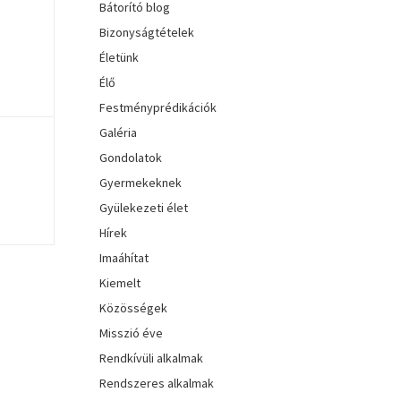
Bátorító blog
Bizonyságtételek
Életünk
Élő
Festményprédikációk
Galéria
Gondolatok
Gyermekeknek
Gyülekezeti élet
Hírek
Imaáhítat
Kiemelt
Közösségek
Misszió éve
Rendkívüli alkalmak
Rendszeres alkalmak