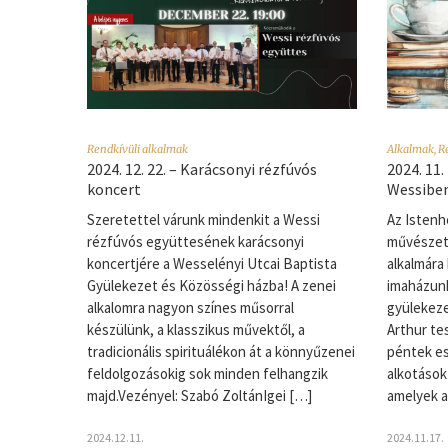
Rendkívüli alkalmak
Alkalmak
,
R
2024. 12. 22. – Karácsonyi rézfúvós
2024. 11.
koncert
Wessibe
Szeretettel várunk mindenkit a Wessi
Az Istenh
rézfúvós együttesének karácsonyi
művészete
koncertjére a Wesselényi Utcai Baptista
alkalmára
Gyülekezet és Közösségi házba! A zenei
imaházun
alkalomra nagyon színes műsorral
gyülekeze
készülünk, a klasszikus művektől, a
Arthur te
tradicionális spirituálékon át a könnyűzenei
péntek es
feldolgozásokig sok minden felhangzik
alkotások
majd.Vezényel: Szabó ZoltánIgei […]
amelyek a
2024.12.11.
2024.11.17.