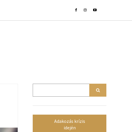
Adakozás krízis
idején