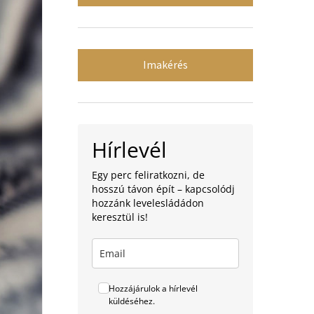
Imakérés
Hírlevél
Egy perc feliratkozni, de
hosszú távon épít – kapcsolódj
hozzánk levelesládádon
keresztül is!
Hozzájárulok a hírlevél
küldéséhez.