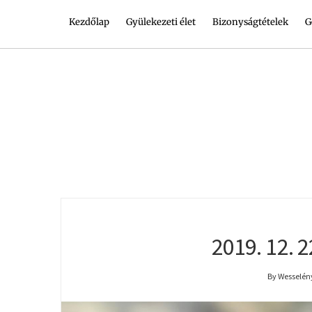
Kezdőlap
Gyülekezeti élet
Bizonyságtételek
G
2019. 12. 
By Wesselény