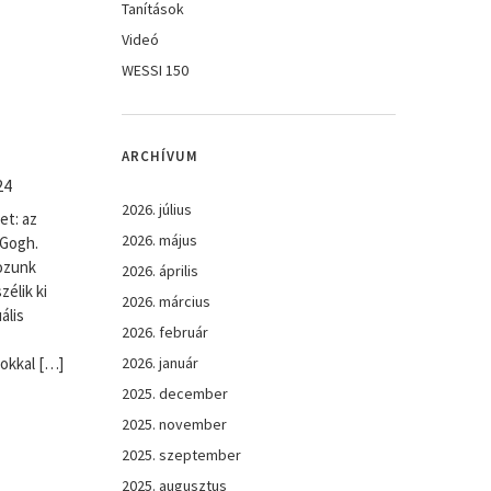
Tanítások
Videó
WESSI 150
ARCHÍVUM
24
2026. július
et: az
2026. május
 Gogh.
ozunk
2026. április
élik ki
2026. március
ális
2026. február
2026. január
okkal […]
2025. december
2025. november
2025. szeptember
2025. augusztus