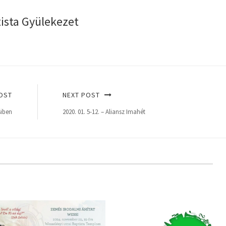
tista Gyülekezet
OST
NEXT POST
siben
2020. 01. 5-12. – Aliansz Imahét