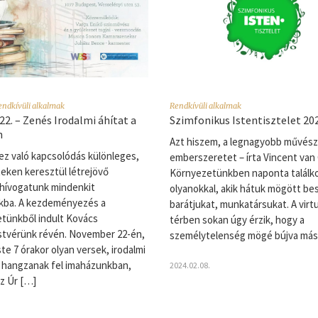
endkívüli alkalmak
Rendkívüli alkalmak
 22. – Zenés Irodalmi áhítat a
Szimfonikus Istentisztelet 20
n
Azt hiszem, a legnagyobb művész
ez való kapcsolódás különleges,
emberszeretet – írta Vincent van
ken keresztül létrejövő
Környezetünkben naponta találk
 hívogatunk mindenkit
olyanokkal, akik hátuk mögött besz
kba. A kezdeményezés a
barátjukat, munkatársukat. A virtu
tünkből indult Kovács
térben sokan úgy érzik, hogy a
stvérünk révén. November 22-én,
személytelenség mögé bújva más
te 7 órakor olyan versek, irodalmi
 hangzanak fel imaházunkban,
2024.02.08.
z Úr […]