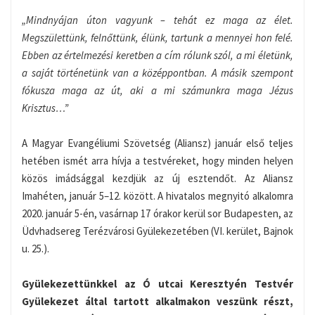
„Mindnyájan úton vagyunk – tehát ez maga az élet.
Megszülettünk, felnőttünk, élünk, tartunk a mennyei hon felé.
Ebben az értelmezési keretben a cím rólunk szól, a mi életünk,
a saját történetünk van a középpontban. A másik szempont
fókusza maga az út, aki a mi számunkra maga Jézus
Krisztus…”
A Magyar Evangéliumi Szövetség (Aliansz) január első teljes
hetében ismét arra hívja a testvéreket, hogy minden helyen
közös imádsággal kezdjük az új esztendőt. Az Aliansz
Imahéten, január 5–12. között. A hivatalos megnyitó alkalomra
2020. január 5-én, vasárnap 17 órakor kerül sor Budapesten, az
Üdvhadsereg Terézvárosi Gyülekezetében (VI. kerület, Bajnok
u. 25.).
Gyülekezettünkkel az Ó utcai Keresztyén Testvér
Gyülekezet által tartott alkalmakon veszünk részt,