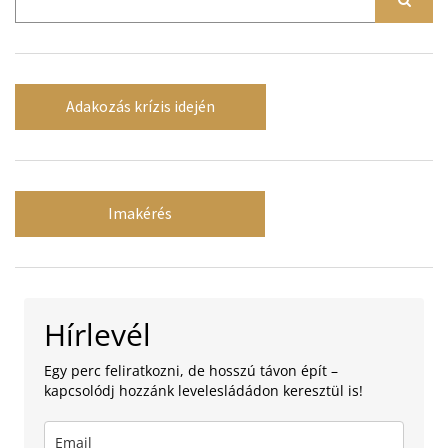
Adakozás krízis idején
Imakérés
Hírlevél
Egy perc feliratkozni, de hosszú távon épít –
kapcsolódj hozzánk levelesládádon keresztül is!