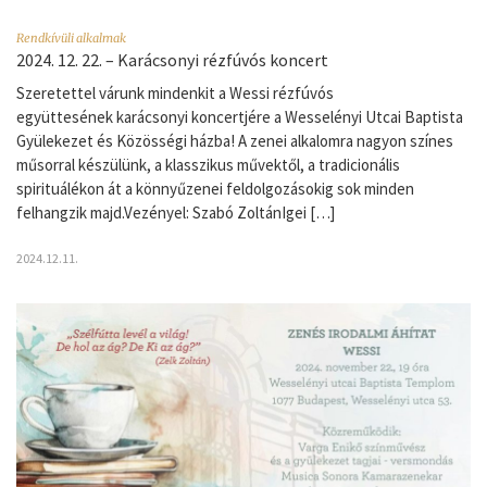
Rendkívüli alkalmak
2024. 12. 22. – Karácsonyi rézfúvós koncert
Szeretettel várunk mindenkit a Wessi rézfúvós
együttesének karácsonyi koncertjére a Wesselényi Utcai Baptista
Gyülekezet és Közösségi házba! A zenei alkalomra nagyon színes
műsorral készülünk, a klasszikus művektől, a tradicionális
spirituálékon át a könnyűzenei feldolgozásokig sok minden
felhangzik majd.Vezényel: Szabó ZoltánIgei […]
2024.12.11.