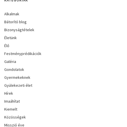
KATEGÓRIÁK
Alkalmak
Bátorító blog
Bizonyságtételek
Életünk
Élő
Festményprédikációk
Galéria
Gondolatok
Gyermekeknek
Gyülekezeti élet
Hírek
Imaáhítat
Kiemelt
Közösségek
Misszió éve