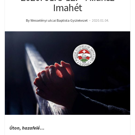
Imahét
By Wesselényi utcai Baptista Gyülekezet
–
2020.01.04.
Úton, hazafelé…