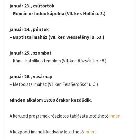
január 23., csütörtök
– Román ortodox kápolna (VII. ker. Holló u. 8.)
január 24., péntek
– Baptista imaház (VII. ker. Wesselényi u. 53.)
január 25., szombat
– Római katolikus templom (VII. ker. Rózsák tere 8.)
január 26., vasárnap
– Metodista imaház (VI. ker. Felsőerdősor u. 5.)
Minden alkalom 18:00 órakor kezdődik.
A kerületi programok részletes táblázata letölthető
innen
.
A központi imaheti kiadvány letölthető
innen
.