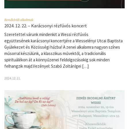
Rendkívüli alkalmak
2024. 12. 22. – Karácsonyi rézfúvós koncert
Szeretettel várunk mindenkit a Wessi rézfúvós
együttesének karácsonyi koncertjére a Wesselényi Utcai Baptista
Gyülekezet és Közösségi házba! A zenei alkalomra nagyon színes
műsorral készülünk, a klasszikus művektől, a tradicionális
spirituálékon át a könnyűzenei feldolgozásokig sok minden
felhangzik majd.Vezényel: Szabó ZoltánIgei […]
2024.12.11.