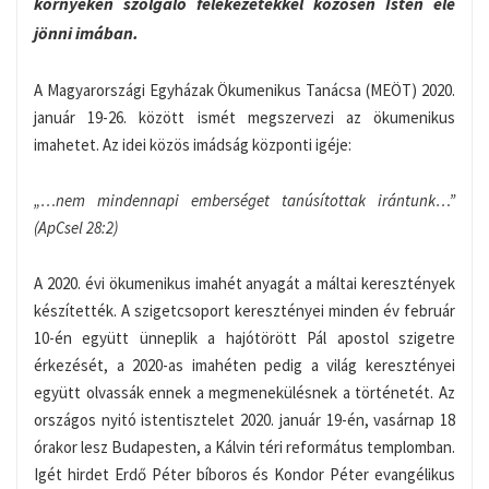
környéken szolgáló felekezetekkel közösen Isten elé
jönni imában.
A Magyarországi Egyházak Ökumenikus Tanácsa (MEÖT) 2020.
január 19-26. között ismét megszervezi az ökumenikus
imahetet. Az idei közös imádság központi igéje:
„…nem mindennapi emberséget tanúsítottak irántunk…”
(ApCsel 28:2)
A 2020. évi ökumenikus imahét anyagát a máltai keresztények
készítették. A szigetcsoport keresztényei minden év február
10-én együtt ünneplik a hajótörött Pál apostol szigetre
érkezését, a 2020-as imahéten pedig a világ keresztényei
együtt olvassák ennek a megmenekülésnek a történetét. Az
országos nyitó istentisztelet 2020. január 19-én, vasárnap 18
órakor lesz Budapesten, a Kálvin téri református templomban.
Igét hirdet Erdő Péter bíboros és Kondor Péter evangélikus