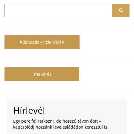
Adakozás krízis idején
Imakérés
Hírlevél
Egy perc feliratkozni, de hosszú távon épít –
kapcsolódj hozzánk levelesládádon keresztül is!