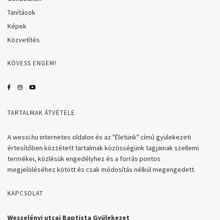
Tanítások
Képek
Közvetítés
KÖVESS ENGEM!
TARTALMAK ÁTVÉTELE
A wessi.hu internetes oldalon és az "Életünk" című gyülekezeti
értesítőben közzétett tartalmak közösségünk tagjainak szellemi
termékei, közlésük engedélyhez és a forrás pontos
megjelöléséhez kötött és csak módosítás nélkül megengedett.
KAPCSOLAT
Wesselényi utcai Baptista Gyülekezet