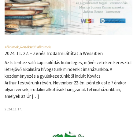
Alkalmak
,
Rendkívüli alkalmak
2024. 11. 22. – Zenés Irodalmi áhítat a Wessiben
Az Istenhez való kapcsolódás különleges, művészeteken keresztül
létrejövő alkalmára hívogatunk mindenkit imaházunkba. A
kezdeményezés a gyülekezetünkből indult Kovács
Arthur testvérünk révén. November 22-én, péntek este 7 órakor
olyan versek, irodalmi alkotások hangzanak fel imaházunkban,
amelyek az Úr […]
2024.11.17.