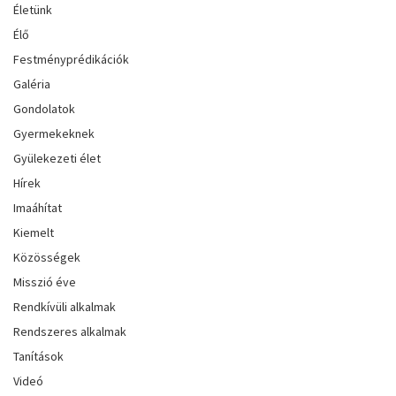
Életünk
Élő
Festményprédikációk
Galéria
Gondolatok
Gyermekeknek
Gyülekezeti élet
Hírek
Imaáhítat
Kiemelt
Közösségek
Misszió éve
Rendkívüli alkalmak
Rendszeres alkalmak
Tanítások
Videó