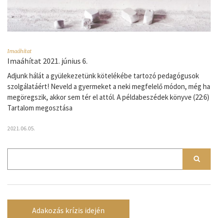
Imaáhítat
Imaáhítat 2021. június 6.
Adjunk hálát a gyülekezetünk kötelékébe tartozó pedagógusok
szolgálatáért! Neveld a gyermeket a neki megfelelő módon, még ha
megöregszik, akkor sem tér el attól. A példabeszédek könyve (22:6)
Tartalom megosztása
2021.06.05.
Adakozás krízis idején