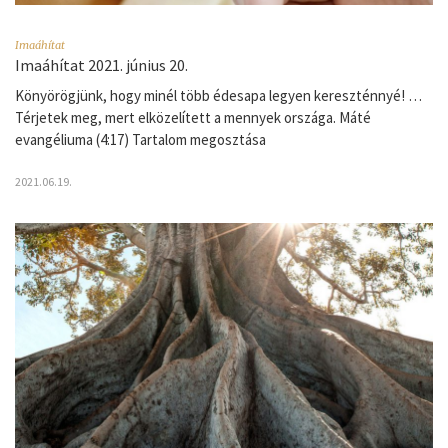
Imaáhítat
Imaáhítat 2021. június 20.
Könyörögjünk, hogy minél több édesapa legyen kereszténnyé! …
Térjetek meg, mert elközelített a mennyek országa. Máté
evangéliuma (4:17) Tartalom megosztása
2021.06.19.