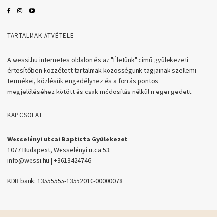
TARTALMAK ÁTVÉTELE
A wessi.hu internetes oldalon és az "Életünk" című gyülekezeti
értesítőben közzétett tartalmak közösségünk tagjainak szellemi
termékei, közlésük engedélyhez és a forrás pontos
megjelöléséhez kötött és csak módosítás nélkül megengedett.
KAPCSOLAT
Wesselényi utcai Baptista Gyülekezet
1077 Budapest, Wesselényi utca 53.
info@wessi.hu | +3613424746
KDB bank: 13555555-13552010-00000078