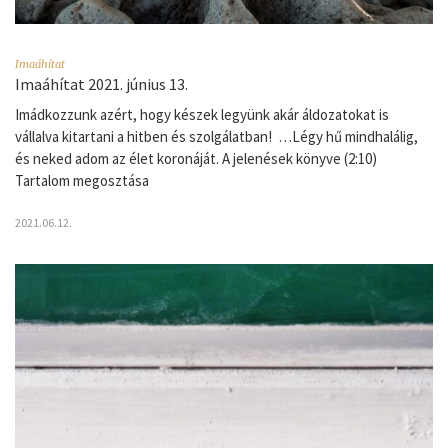
Imaáhítat
Imaáhítat 2021. június 13.
Imádkozzunk azért, hogy készek legyünk akár áldozatokat is
vállalva kitartani a hitben és szolgálatban! …Légy hű mindhalálig,
és neked adom az élet koronáját. A jelenések könyve (2:10)
Tartalom megosztása
2021.06.12.