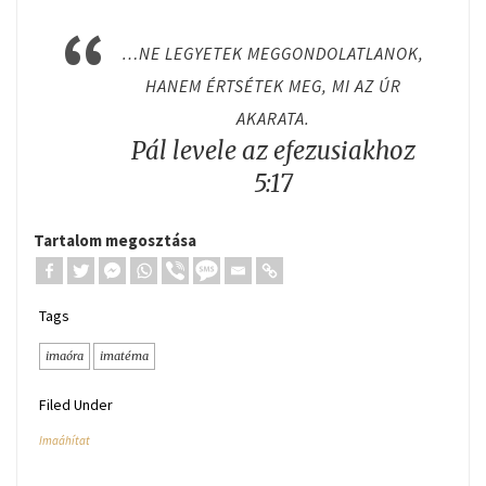
…NE LEGYETEK MEGGONDOLATLANOK,
HANEM ÉRTSÉTEK MEG, MI AZ ÚR
AKARATA.
Pál levele az efezusiakhoz
5:17
Tartalom megosztása
Tags
imaóra
imatéma
Filed Under
Imaáhítat