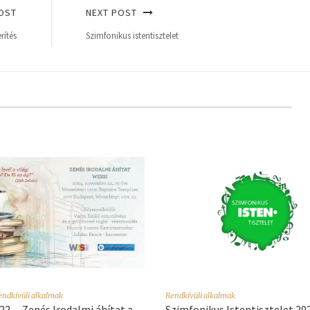
OST
NEXT POST
rítés
Szimfonikus istentisztelet
endkívüli alkalmak
Rendkívüli alkalmak
 22. – Zenés Irodalmi áhítat a
Szimfonikus Istentisztelet 20