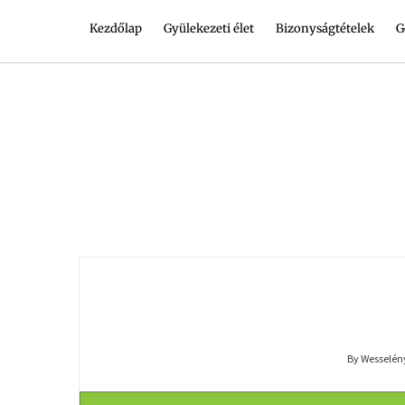
Kezdőlap
Gyülekezeti élet
Bizonyságtételek
G
By Wesselény