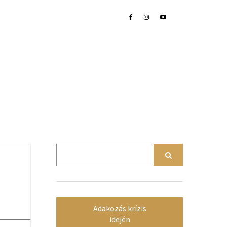
Adakozás krízis
idején