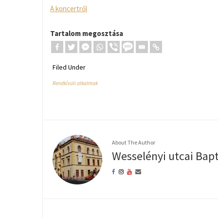
A koncertről
Tartalom megosztása
Filed Under
Rendkívüli alkalmak
About The Author
Wesselényi utcai Bap