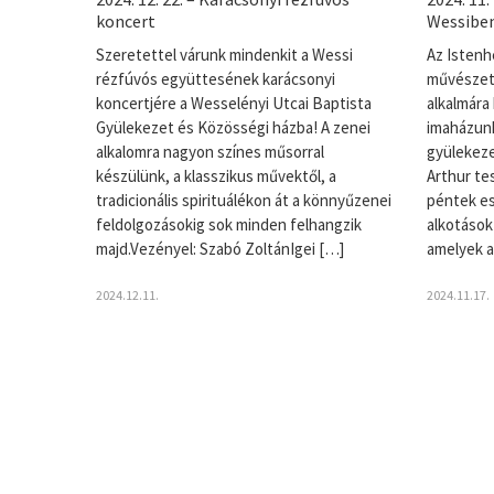
koncert
Wessibe
Szeretettel várunk mindenkit a Wessi
Az Istenh
rézfúvós együttesének karácsonyi
művészete
koncertjére a Wesselényi Utcai Baptista
alkalmára
Gyülekezet és Közösségi házba! A zenei
imaházun
alkalomra nagyon színes műsorral
gyülekeze
készülünk, a klasszikus művektől, a
Arthur te
tradicionális spirituálékon át a könnyűzenei
péntek es
feldolgozásokig sok minden felhangzik
alkotások
majd.Vezényel: Szabó ZoltánIgei […]
amelyek a
2024.12.11.
2024.11.17.