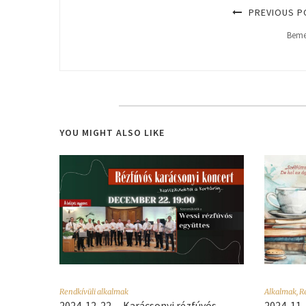
PREVIOUS P
Beme
YOU MIGHT ALSO LIKE
Rendkívüli alkalmak
Alkalmak
,
R
2024. 12. 22. – Karácsonyi rézfúvós
2024. 11.