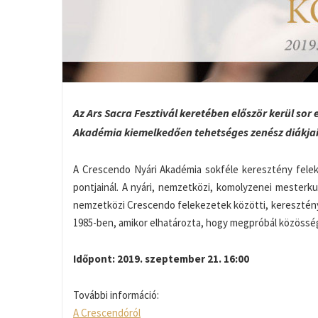
Az Ars Sacra Fesztivál keretében először kerül so
Akadémia kiemelkedően tehetséges zenész diákjai
A Crescendo Nyári Akadémia sokféle keresztény felek
pontjainál. A nyári, nemzetközi, komolyzenei mesterk
nemzetközi Crescendo felekezetek közötti, keresztény 
1985-ben, amikor elhatározta, hogy megpróbál közösség
Időpont: 2019. szeptember 21. 16:00
További információ:
A Crescendóról