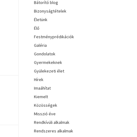
Bátorító blog
Bizonyságtételek
Életünk
Élő
Festményprédikációk
Galéria
Gondolatok
Gyermekeknek
Gyülekezeti élet
Hírek
Imaáhítat
Kiemelt
Közösségek
Misszió éve
Rendkívüli alkalmak
Rendszeres alkalmak