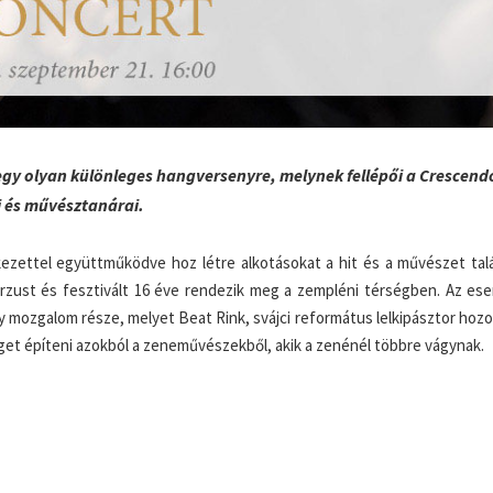
r egy olyan különleges hangversenyre, melynek fellépői a Crescend
 és művésztanárai.
ezettel együttműködve hoz létre alkotásokat a hit és a művészet talá
urzust és fesztivált 16 éve rendezik meg a zempléni térségben. Az es
mozgalom része, melyet Beat Rink, svájci református lelkipásztor hozot
et építeni azokból a zeneművészekből, akik a zenénél többre vágynak.