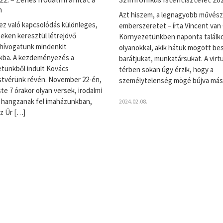
n
Azt hiszem, a legnagyobb művész
ez való kapcsolódás különleges,
emberszeretet – írta Vincent van
ken keresztül létrejövő
Környezetünkben naponta találk
 hívogatunk mindenkit
olyanokkal, akik hátuk mögött besz
kba. A kezdeményezés a
barátjukat, munkatársukat. A virtu
tünkből indult Kovács
térben sokan úgy érzik, hogy a
stvérünk révén. November 22-én,
személytelenség mögé bújva más
te 7 órakor olyan versek, irodalmi
 hangzanak fel imaházunkban,
2024.02.08.
z Úr […]