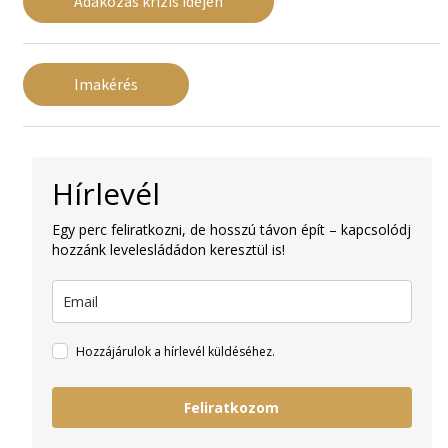
Adakozás krízis idején
Imakérés
Hírlevél
Egy perc feliratkozni, de hosszú távon épít – kapcsolódj
hozzánk levelesládádon keresztül is!
Hozzájárulok a hírlevél küldéséhez.
Feliratkozom