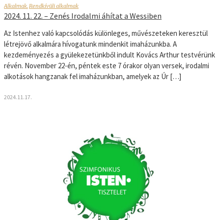
Alkalmak
,
Rendkívüli alkalmak
2024. 11. 22. – Zenés Irodalmi áhítat a Wessiben
Az Istenhez való kapcsolódás különleges, művészeteken keresztül
létrejövő alkalmára hívogatunk mindenkit imaházunkba. A
kezdeményezés a gyülekezetünkből indult Kovács Arthur testvérünk
révén. November 22-én, péntek este 7 órakor olyan versek, irodalmi
alkotások hangzanak fel imaházunkban, amelyek az Úr […]
2024.11.17.