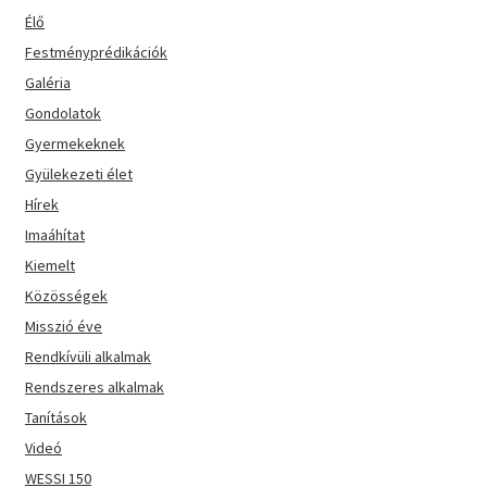
Élő
Festményprédikációk
Galéria
Gondolatok
Gyermekeknek
Gyülekezeti élet
Hírek
Imaáhítat
Kiemelt
Közösségek
Misszió éve
Rendkívüli alkalmak
Rendszeres alkalmak
Tanítások
Videó
WESSI 150