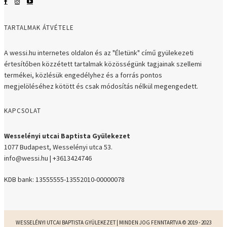
TARTALMAK ÁTVÉTELE
A wessi.hu internetes oldalon és az "Életünk" című gyülekezeti
értesítőben közzétett tartalmak közösségünk tagjainak szellemi
termékei, közlésük engedélyhez és a forrás pontos
megjelöléséhez kötött és csak módosítás nélkül megengedett.
KAPCSOLAT
Wesselényi utcai Baptista Gyülekezet
1077 Budapest, Wesselényi utca 53.
info@wessi.hu | +3613424746
KDB bank: 13555555-13552010-00000078
WESSELÉNYI UTCAI BAPTISTA GYÜLEKEZET | MINDEN JOG FENNTARTVA © 2019 - 2023