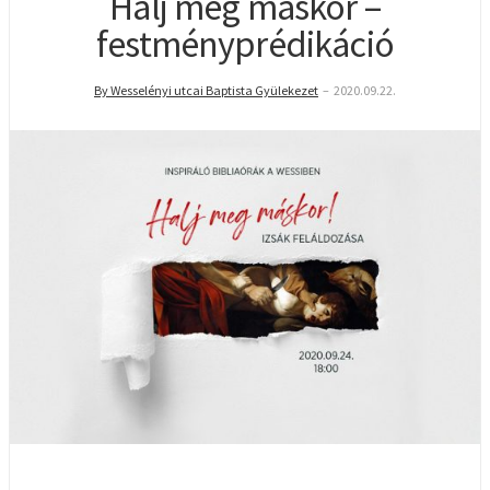
Halj meg máskor –
festményprédikáció
By Wesselényi utcai Baptista Gyülekezet
–
2020.09.22.