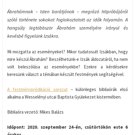
Ábrahámnak – Isten barátjának – megrázó hitpróbájáról
szóló története sokakat foglakoztatott az idők folyamán. A
hangsúly legtöbbször Ábrahám személyére irányul és
kevésbé figyelünk Izsákra.
Mi mozgatta az eseményeket? Mikor tudatosult Izsákban, hogy
mire készül Ábrahám? Beszélhetünk-e Izsák áldozatáról, ha nem
volt beleszólása az eseményekbe? Ezekre a kérdésekre
keresünk választ a témában készült festmények segítségével.
A festményprédikáció sorozat
– különleges bibliaórák első
alkalma a Wesselényi utcai Baptista Gyülekezet kistermében.
Bibliaóra vezető: Mikes Balázs
Időpont: 2020. szeptember 24-én, csütörtökön este 6
órakor.