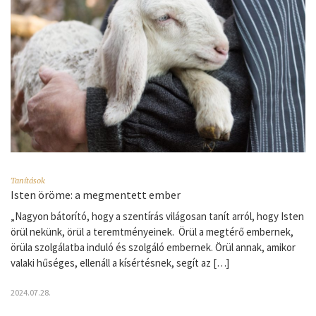
Tanítások
Isten öröme: a megmentett ember
„Nagyon bátorító, hogy a szentírás világosan tanít arról, hogy Isten
örül nekünk, örül a teremtményeinek. Örül a megtérő embernek,
örüla szolgálatba induló és szolgáló embernek. Örül annak, amikor
valaki hűséges, ellenáll a kísértésnek, segít az […]
2024.07.28.