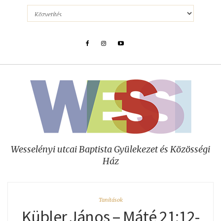
Wesselényi utcai Baptista Gyülekezet és Közösségi
Ház
Tanítások
Kübler János – Máté 21:12-