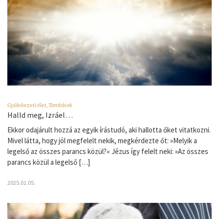
Gyülekezeti élet
,
Tanítások
Halld meg, Izráel…
Ekkor odajárult hozzá az egyik írástudó, aki hallotta őket vitatkozni.
Mivel látta, hogy jól megfelelt nekik, megkérdezte őt: »Melyik a
legelső az összes parancs közül?« Jézus így felelt neki: »Az összes
parancs közül a legelső […]
2025.01.05.