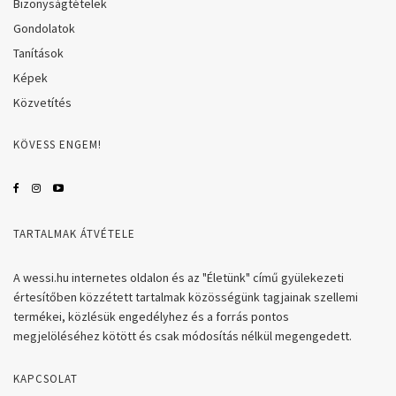
Bizonyságtételek
Gondolatok
Tanítások
Képek
Közvetítés
KÖVESS ENGEM!
TARTALMAK ÁTVÉTELE
A wessi.hu internetes oldalon és az "Életünk" című gyülekezeti
értesítőben közzétett tartalmak közösségünk tagjainak szellemi
termékei, közlésük engedélyhez és a forrás pontos
megjelöléséhez kötött és csak módosítás nélkül megengedett.
KAPCSOLAT