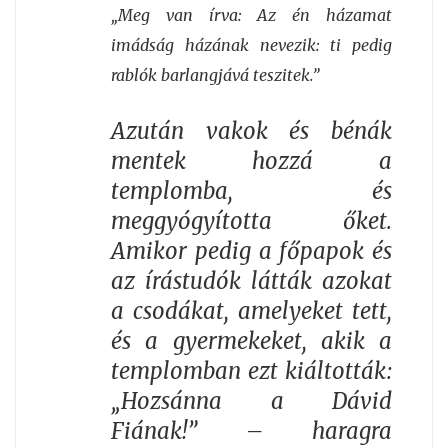
„Meg van írva: Az én házamat
imádság házának nevezik: ti pedig
rablók barlangjává teszitek.”
Azután vakok és bénák
mentek hozzá a
templomba, és
meggyógyította őket.
Amikor pedig a főpapok és
az írástudók látták azokat
a csodákat, amelyeket tett,
és a gyermekeket, akik a
templomban ezt kiáltották:
„Hozsánna a Dávid
Fiának!” – haragra