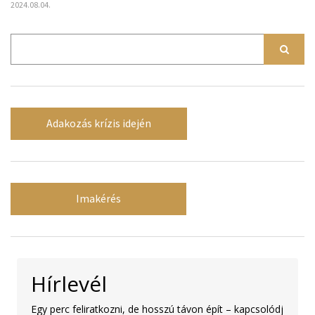
2024.08.04.
Adakozás krízis idején
Imakérés
Hírlevél
Egy perc feliratkozni, de hosszú távon épít – kapcsolódj