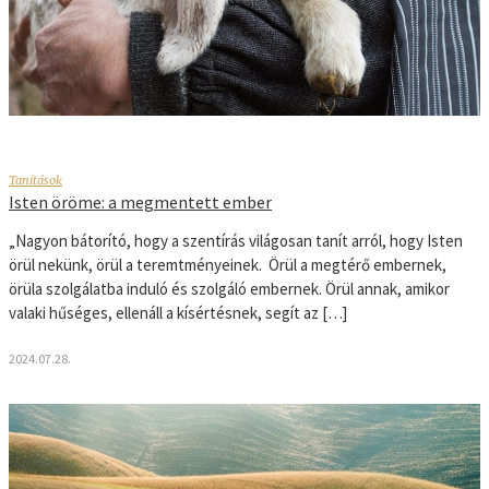
Tanítások
Isten öröme: a megmentett ember
„Nagyon bátorító, hogy a szentírás világosan tanít arról, hogy Isten
örül nekünk, örül a teremtményeinek. Örül a megtérő embernek,
örüla szolgálatba induló és szolgáló embernek. Örül annak, amikor
valaki hűséges, ellenáll a kísértésnek, segít az […]
2024.07.28.