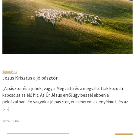
Tanítások
Jézus Krisztus a jó pásztor
„A pásztor és a juhok, vagy a Megváltó és a megváltottak közötti
kapcsolat az élő hit. Az Úr Jézus erről úgy beszél ebben a
példázatban: Én vagyok a jó pásztor, én ismerem az enyéimet, és az
[…]
2024.08.04.