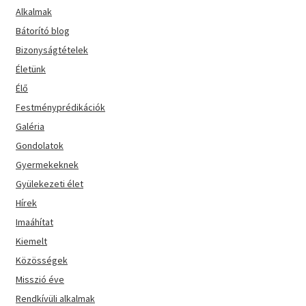
Alkalmak
Bátorító blog
Bizonyságtételek
Életünk
Élő
Festményprédikációk
Galéria
Gondolatok
Gyermekeknek
Gyülekezeti élet
Hírek
Imaáhítat
Kiemelt
Közösségek
Misszió éve
Rendkívüli alkalmak