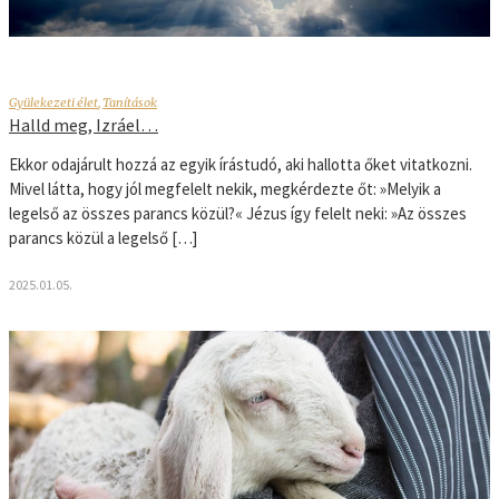
Gyülekezeti élet
,
Tanítások
Halld meg, Izráel…
Ekkor odajárult hozzá az egyik írástudó, aki hallotta őket vitatkozni.
Mivel látta, hogy jól megfelelt nekik, megkérdezte őt: »Melyik a
legelső az összes parancs közül?« Jézus így felelt neki: »Az összes
parancs közül a legelső […]
2025.01.05.