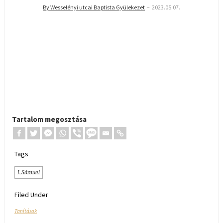
By Wesselényi utcai Baptista Gyülekezet
–
2023.05.07.
Tartalom megosztása
Tags
I. Sámuel
Filed Under
Tanítások