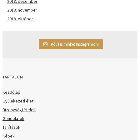
2018. december
2018. november
2018. október
Kövess minket Instagramon!
TARTALOM
Kezdőlap
Gyülekezeti élet
Bizonyságtételek
Gondolatok
Tanítások
Képek