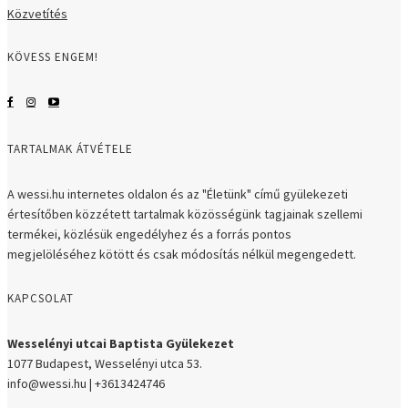
Közvetítés
KÖVESS ENGEM!
TARTALMAK ÁTVÉTELE
A wessi.hu internetes oldalon és az "Életünk" című gyülekezeti
értesítőben közzétett tartalmak közösségünk tagjainak szellemi
termékei, közlésük engedélyhez és a forrás pontos
megjelöléséhez kötött és csak módosítás nélkül megengedett.
KAPCSOLAT
Wesselényi utcai Baptista Gyülekezet
1077 Budapest, Wesselényi utca 53.
info@wessi.hu | +3613424746