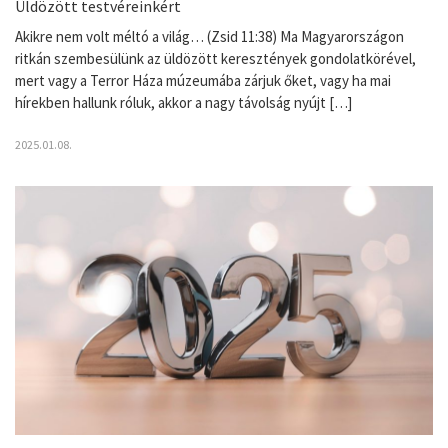
Üldözött testvéreinkért
Akikre nem volt méltó a világ… (Zsid 11:38) Ma Magyarországon
ritkán szembesülünk az üldözött keresztények gondolatkörével,
mert vagy a Terror Háza múzeumába zárjuk őket, vagy ha mai
hírekben hallunk róluk, akkor a nagy távolság nyújt […]
2025.01.08.