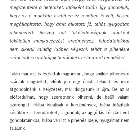
megszentelte a hetediket. Időnként talán úgy gondoljuk,
hogy az ő munkája esetében ez rendben is volt, hiszen
megállapította, hogy amit alkotott: jó, tehát nyugodtan
pihenhetett. Bezzeg mi! Tökéletlenségünk időnként
tökéletlen munkavégzést eredményez, feladatainkkal
nem sikerül mindig időben végezni, tehát a pihenésre
szánt időben próbáljuk bepótolni az elmaradt teendőket.
Talán már azt is észleltük magunkon, hogy amikor pihenésre
szánjuk magunkat, elénk jön egy újabb feladat és mire
átgondolnánk a helyzetet, már dolgozunk is újra. De az is
előfordulhat, hogy szeretnénk pihenni, de belül valami
szorongat. Hiába ideálisak a körülmények, hiába időzítjük
későbbre a teendőinket, a gondok, az aggódás fészket vet
gondolatainkba, hiába van itt a pihenés ideje, nyugalmat nem
találunk.