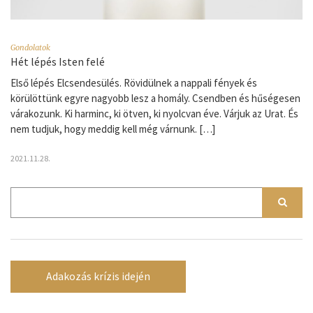
Gondolatok
Hét lépés Isten felé
Első lépés Elcsendesülés. Rövidülnek a nappali fények és
körülöttünk egyre nagyobb lesz a homály. Csendben és hűségesen
várakozunk. Ki harminc, ki ötven, ki nyolcvan éve. Várjuk az Urat. És
nem tudjuk, hogy meddig kell még várnunk. […]
2021.11.28.
Adakozás krízis idején