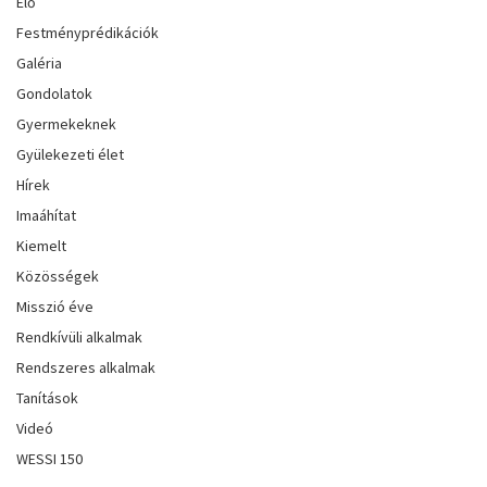
Élő
Festményprédikációk
Galéria
Gondolatok
Gyermekeknek
Gyülekezeti élet
Hírek
Imaáhítat
Kiemelt
Közösségek
Misszió éve
Rendkívüli alkalmak
Rendszeres alkalmak
Tanítások
Videó
WESSI 150