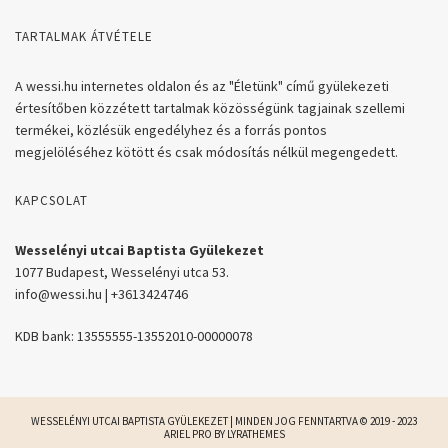
TARTALMAK ÁTVÉTELE
A wessi.hu internetes oldalon és az "Életünk" című gyülekezeti
értesítőben közzétett tartalmak közösségünk tagjainak szellemi
termékei, közlésük engedélyhez és a forrás pontos
megjelöléséhez kötött és csak módosítás nélkül megengedett.
KAPCSOLAT
Wesselényi utcai Baptista Gyülekezet
1077 Budapest, Wesselényi utca 53.
info@wessi.hu | +3613424746
KDB bank: 13555555-13552010-00000078
WESSELÉNYI UTCAI BAPTISTA GYÜLEKEZET | MINDEN JOG FENNTARTVA © 2019 - 2023
ARIEL PRO BY
LYRATHEMES