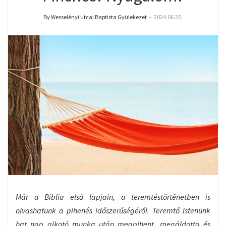
By Wesselényi utcai Baptista Gyülekezet
–
2024.06.20.
Már a Biblia első lapjain, a teremtéstörténetben is
olvashatunk a pihenés időszerűségéről. Teremtő Istenünk
hat nap alkotó munka után megpihent, megáldotta és