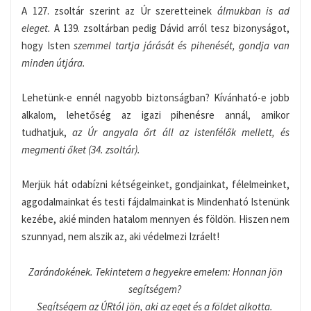
A 127. zsoltár szerint az Úr szeretteinek
álmukban is ad
eleget.
A 139. zsoltárban pedig Dávid arról tesz bizonyságot,
hogy Isten
szemmel tartja járását és pihenését, gondja van
minden útjára.
Lehetünk-e ennél nagyobb biztonságban? Kívánható-e jobb
alkalom, lehetőség az igazi pihenésre annál, amikor
tudhatjuk,
az Úr angyala őrt áll az istenfélők mellett, és
megmenti őket (34. zsoltár).
Merjük hát odabízni kétségeinket, gondjainkat, félelmeinket,
aggodalmainkat és testi fájdalmainkat is Mindenható Istenünk
kezébe, akié minden hatalom mennyen és földön. Hiszen nem
szunnyad, nem alszik az, aki védelmezi Izráelt!
Zarándokének. Tekintetem a hegyekre emelem: Honnan jön
segítségem?
Segítségem az ÚRtól jön, aki az eget és a földet alkotta.