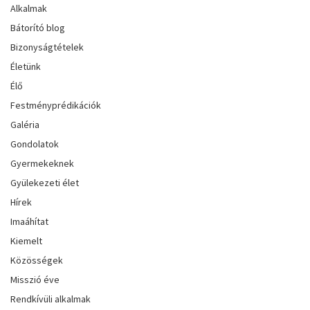
Alkalmak
Bátorító blog
Bizonyságtételek
Életünk
Élő
Festményprédikációk
Galéria
Gondolatok
Gyermekeknek
Gyülekezeti élet
Hírek
Imaáhítat
Kiemelt
Közösségek
Misszió éve
Rendkívüli alkalmak