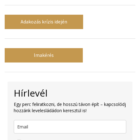
Adakozás krízis idején
Imakérés
Hírlevél
Egy perc feliratkozni, de hosszú távon épít – kapcsolódj
hozzánk levelesládádon keresztül is!