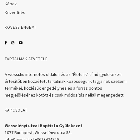
Képek
Közvetítés
KÖVESS ENGEM!
TARTALMAK ÁTVÉTELE
A wessi.hu internetes oldalon és az "Életünk" című gyülekezeti
értesítőben közzétett tartalmak közösségünk tagjainak szellemi
termékei, közlésük engedélyhez és a forrás pontos
megjelöléséhez kötött és csak módosítás nélkül megengedett.
KAPCSOLAT
Wesselényi utcai Baptista Gyülekezet
1077 Budapest, Wesselényi utca 53.
info@wessi.hu | +3613424746