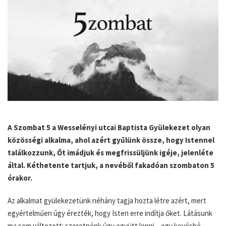
A Szombat 5 a Wesselényi utcai Baptista Gyülekezet olyan
közösségi alkalma, ahol azért gyűlünk össze, hogy Istennel
találkozzunk, Őt imádjuk és megfrissüljünk igéje, jelenléte
által. Kéthetente tartjuk, a nevéből fakadóan szombaton 5
órakor.
Az alkalmat gyülekezetünk néhány tagja hozta létre azért, mert
egyértelműen úgy érezték, hogy Isten erre indítja őket. Látásunk
ma sem változott: szeretnénk úgy együtt lenni – egy kevésbé