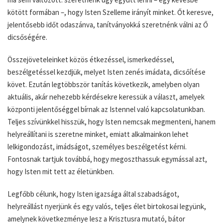
kötött formában –, hogy Isten Szelleme irányít minket. Őt keresve,
jelentősebb időt odaszánva, tanítványokká szeretnénk válni az Ő
dicsőségére.
Összejöveteleinket közös étkezéssel, ismerkedéssel,
beszélgetéssel kezdjük, melyet Isten zenés imádata, dicsőítése
követ. Ezután legtöbbször tanítás következik, amelyben olyan
aktuális, akár nehezebb kérdésekre keressük a választ, amelyek
központi jelentőséggel bírnak az Istennel való kapcsolatunkban.
Teljes szívünkkel hisszük, hogy Isten nemcsak megmenteni, hanem
helyreállítani is szeretne minket, emiatt alkalmainkon lehet
lelkigondozást, imádságot, személyes beszélgetést kérni.
Fontosnak tartjuk továbbá, hogy megoszthassuk egymással azt,
hogy Isten mit tett az életünkben.
Legfőbb célunk, hogy Isten igazsága által szabadságot,
helyreállást nyerjünk és egy valós, teljes élet birtokosai legyünk,
amelynek következménye lesz a Krisztusra mutató, bátor