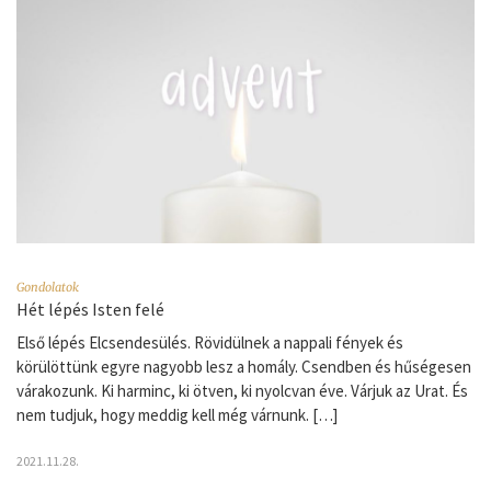
Gondolatok
Hét lépés Isten felé
Első lépés Elcsendesülés. Rövidülnek a nappali fények és
körülöttünk egyre nagyobb lesz a homály. Csendben és hűségesen
várakozunk. Ki harminc, ki ötven, ki nyolcvan éve. Várjuk az Urat. És
nem tudjuk, hogy meddig kell még várnunk. […]
2021.11.28.