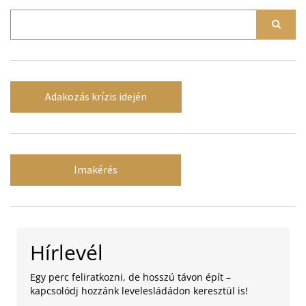
Adakozás krízis idején
Imakérés
Hírlevél
Egy perc feliratkozni, de hosszú távon épít –
kapcsolódj hozzánk levelesládádon keresztül is!