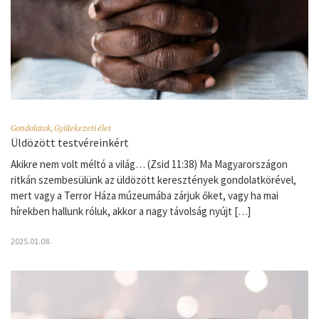
Gondolatok
,
Gyülekezeti élet
Üldözött testvéreinkért
Akikre nem volt méltó a világ… (Zsid 11:38) Ma Magyarországon
ritkán szembesülünk az üldözött keresztények gondolatkörével,
mert vagy a Terror Háza múzeumába zárjuk őket, vagy ha mai
hírekben hallunk róluk, akkor a nagy távolság nyújt […]
2025.01.08.