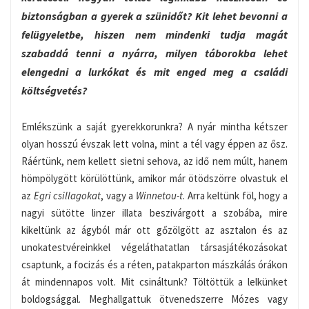
biztonságban a gyerek a szünidőt? Kit lehet bevonni a
felügyeletbe, hiszen nem mindenki tudja magát
szabaddá tenni a nyárra, milyen táborokba lehet
elengedni a lurkókat és mit enged meg a családi
költségvetés?
Emlékszünk a saját gyerekkorunkra? A nyár mintha kétszer
olyan hosszú évszak lett volna, mint a tél vagy éppen az ősz.
Ráértünk, nem kellett sietni sehova, az idő nem múlt, hanem
hömpölygött körülöttünk, amikor már ötödszörre olvastuk el
az
Egri csillagokat
, vagy a
Winnetou-t
. Arra keltünk föl, hogy a
nagyi sütötte linzer illata beszivárgott a szobába, mire
kikeltünk az ágyból már ott gőzölgött az asztalon és az
unokatestvéreinkkel végeláthatatlan társasjátékozásokat
csaptunk, a focizás és a réten, patakparton mászkálás órákon
át mindennapos volt. Mit csináltunk? Töltöttük a lelkünket
boldogsággal. Meghallgattuk ötvenedszerre Mózes vagy