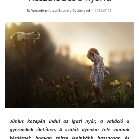
By Wesselényi utcai Baptista Gyülekezet
–
2019.07.21.
Június közepén indul az igazi nyár, a vakáció a
gyermekek életében. A szülők ilyenkor tele vannak
kérdéssel: hogyan töltse leginkább hasznosan és