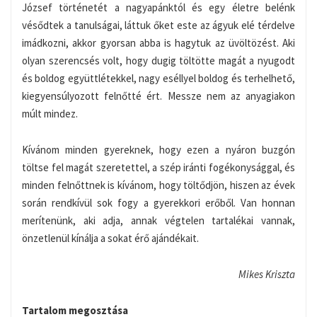
József történetét a nagyapánktól és egy életre belénk
vésődtek a tanulságai, láttuk őket este az ágyuk elé térdelve
imádkozni, akkor gyorsan abba is hagytuk az üvöltözést. Aki
olyan szerencsés volt, hogy dugig töltötte magát a nyugodt
és boldog együttlétekkel, nagy eséllyel boldog és terhelhető,
kiegyensúlyozott felnőtté ért. Messze nem az anyagiakon
múlt mindez.
Kívánom minden gyereknek, hogy ezen a nyáron buzgón
töltse fel magát szeretettel, a szép iránti fogékonysággal, és
minden felnőttnek is kívánom, hogy töltődjön, hiszen az évek
során rendkívül sok fogy a gyerekkori erőből. Van honnan
merítenünk, aki adja, annak végtelen tartalékai vannak,
önzetlenül kínálja a sokat érő ajándékait.
Mikes Kriszta
Tartalom megosztása