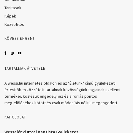
Tanítások
Képek
Közvetítés
KÖVESS ENGEM!
TARTALMAK ÁTVÉTELE
A wessi.hu internetes oldalon és az "Életünk" című gyülekezeti
értesítőben közzétett tartalmak közösségünk tagjainak szellemi
termékei, közlésük engedélyhez és a forrás pontos
megjelöléséhez kötött és csak módosítás nélkül megengedett.
KAPCSOLAT
Wesselényi utcai Baptista Gyülekezet