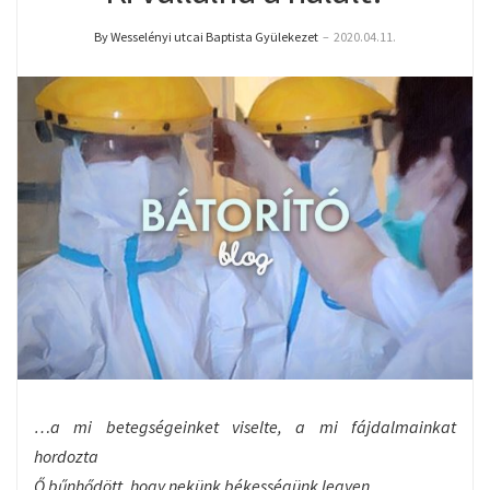
By Wesselényi utcai Baptista Gyülekezet
–
2020.04.11.
…a mi betegségeinket viselte, a mi fájdalmainkat
hordozta
Ő bűnhődött, hogy nekünk békességünk legyen…