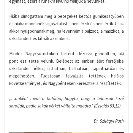
egymást, ezért a ruhákra kívülről felírjuk a nevünket.
Hiába simogattam meg a betegeket kettős gumikesztyűben
és hiába mondanék vigasztalást – nem érzik és nem értik. Csak
akkor nyugodnának meg, ha levenném a pajzsot, a maszkot, a
szkafandert és látnák az embert.
Mindez Nagycsütörtökön történt. Jézusra gondoltam, aki
pont ezt tette velünk. Belépett az emberi élet fertőjébe
szkafander nélkül, láthatóan, hallhatóan, tapinthatóan és
megölhetően. Tudatosan felvállalta tettének halálos
következményét, és Nagypénteken keresztre is feszítették.
„…önként ment a halálba, hagyta, hogy a bűnösök közé
sorolják, pedig sokak vétkét vállalta magára.” (Ézsaiás 53,12)
Dr. Szilágyi Ruth