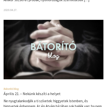
2020.04.27.
Bátorító blog
Április 21. – Nekünk készíti a helyet
Ne nyugtalankodjék a ti szívetek: higgyetek Istenben, és
higgyetek énbennem. Az én Atyám házában sok hajlék van; ha nem