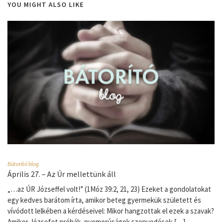
YOU MIGHT ALSO LIKE
Bátorító blog
Április 27. – Az Úr mellettünk áll
„…az ÚR Józseffel volt!” (1Móz 39:2, 21, 23) Ezeket a gondolatokat
egy kedves barátom írta, amikor beteg gyermekük született és
vívódott lelkében a kérdéseivel: Mikor hangzottak el ezek a szavak?
Amikor Józsefet próbák, nyomorúságok szenvedések […]