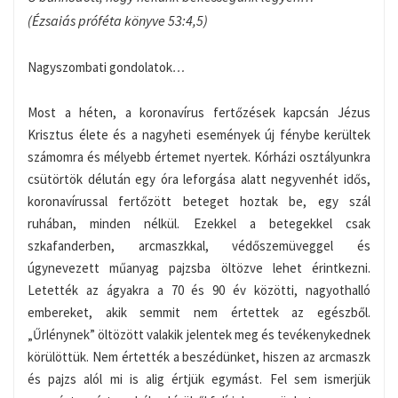
(Ézsaiás próféta könyve 53:4,5)
Nagyszombati gondolatok
…
Most a héten, a koronavírus fertőzések kapcsán Jézus
Krisztus élete és a nagyheti események új fénybe kerültek
számomra és mélyebb értemet nyertek. Kórházi osztályunkra
csütörtök délután egy óra leforgása alatt negyvenhét idős,
koronavírussal fertőzött beteget hoztak be, egy szál
ruhában, minden nélkül. Ezekkel a betegekkel csak
szkafanderben, arcmaszkkal, védőszemüveggel és
úgynevezett műanyag pajzsba öltözve lehet érintkezni.
Letették az ágyakra a 70 és 90 év közötti, nagyothalló
embereket, akik semmit nem értettek az egészből.
„Űrlénynek” öltözött valakik jelentek meg és tevékenykednek
körülöttük. Nem értették a beszédünket, hiszen az arcmaszk
és pajzs alól mi is alig értjük egymást. Fel sem ismerjük