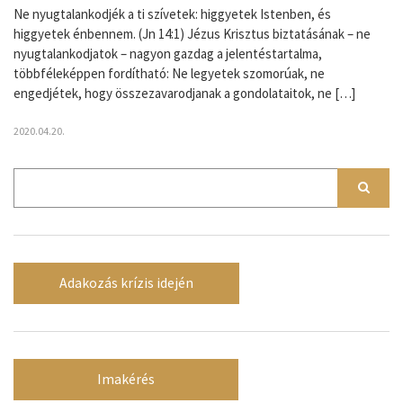
Ne nyugtalankodjék a ti szívetek: higgyetek Istenben, és
higgyetek énbennem. (Jn 14:1) Jézus Krisztus biztatásának – ne
nyugtalankodjatok – nagyon gazdag a jelentéstartalma,
többféleképpen fordítható: Ne legyetek szomorúak, ne
engedjétek, hogy összezavarodjanak a gondolataitok, ne […]
2020.04.20.
Adakozás krízis idején
Imakérés