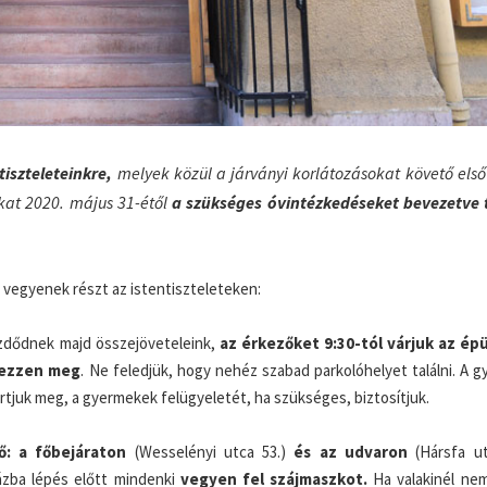
tiszteleteinkre,
melyek közül a járványi korlátozásokat követő els
kat 2020. május 31-étől
a szükséges óvintézkedéseket bevezetve 
 vegyenek részt az istentiszteleteken:
zdődnek majd összejöveteleink,
az érkezőket 9:30-tól várjuk az ép
kezzen meg
. Ne feledjük, hogy nehéz szabad parkolóhelyet találni. A 
rtjuk meg, a gyermekek felügyeletét, ha szükséges, biztosítjuk.
ő: a főbejáraton
(Wesselényi utca 53.)
és az udvaron
(Hársfa ut
ázba lépés előtt mindenki
vegyen fel szájmaszkot.
Ha valakinél ne