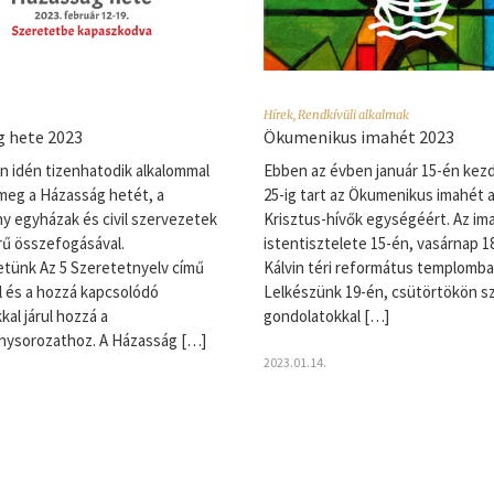
Hírek
,
Rendkívüli alkalmak
 hete 2023
Ökumenikus imahét 2023
 idén tizenhatodik alkalommal
Ebben az évben január 15-én kez
meg a Házasság hetét, a
25-ig tart az Ökumenikus imahét 
y egyházak és civil szervezetek
Krisztus-­hívők egységéért. Az im
rű összefogásával.
istentisztelete 15-én, vasárnap 1
tünk Az 5 Szeretetnyelv című
Kálvin téri református templomba
al és a hozzá kapcsolódó
Lelkészünk 19-én, csütörtökön szo
kal járul hozzá a
gondolatokkal […]
nysorozathoz. A Házasság […]
2023.01.14.