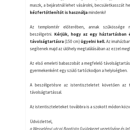
maszk, a bejáratnál lehet vásárolni, becsületkasszát he
kézfertőtlenítőt is használja
mindenki!
Az templomtér előterében, annak szűkössége mi
beszélgetni.
Kérjük, hogy az egy háztartásban 
távolságtartásra
(150 cm)
ügyelni kell.
Az imaházban 
segítenek majd az ülőhely megtalálásában az ezzel meg
Az első emeleti babaszobát a megfelelő távolságtartás
gyermekenként egy szülő tartózkodjon a helyiségben.
A beszélgetésre az istentiszteletet követően az 
távolságtartással.
Az istentiszteleteket továbbra is a szokott módon közv
Üdvözlettel,
a Wesselényi utcai Baptista Gyülekezet vezetősége és le