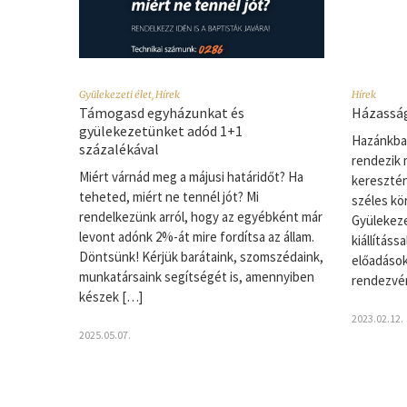
Gyülekezeti élet
,
Hírek
Hírek
Támogasd egyházunkat és
Házasság
gyülekezetünket adód 1+1
Hazánkban
százalékával
rendezik 
Miért várnád meg a májusi határidőt? Ha
keresztén
teheted, miért ne tennél jót? Mi
széles kö
rendelkezünk arról, hogy az egyébként már
Gyülekeze
levont adónk 2%-át mire fordítsa az állam.
kiállításs
Döntsünk! Kérjük barátaink, szomszédaink,
előadások
munkatársaink segítségét is, amennyiben
rendezvé
készek […]
2023.02.12.
2025.05.07.