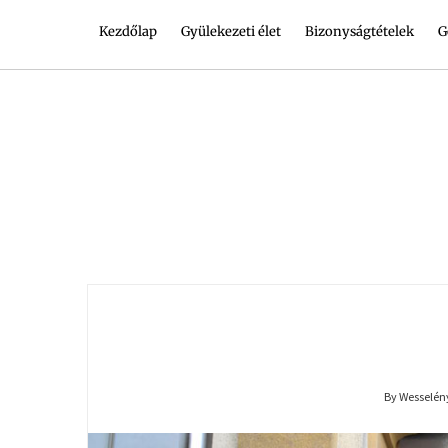
Kezdőlap
Gyülekezeti élet
Bizonyságtételek
G
By Wesselény