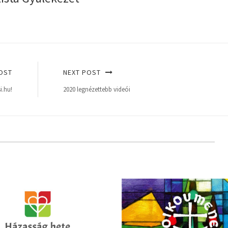
OST
NEXT POST
i.hu!
2020 legnézettebb videói