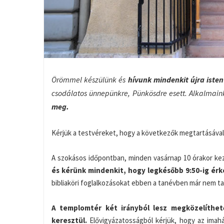
Örömmel készülünk és
hívunk mindenkit újra isten
csodálatos ünnepünkre, Pünkösdre esett. Alkalmain
meg.
Kérjük a testvéreket, hogy a következők megtartásával
A szokásos időpontban, minden vasárnap 10 órakor ke
és kérünk mindenkit, hogy legkésőbb 9:50-ig ér
bibliaköri foglalkozásokat ebben a tanévben már nem ta
A templomtér két irányból lesz megközelíthet
keresztül.
Elővigyázatosságból kérjük, hogy az imah