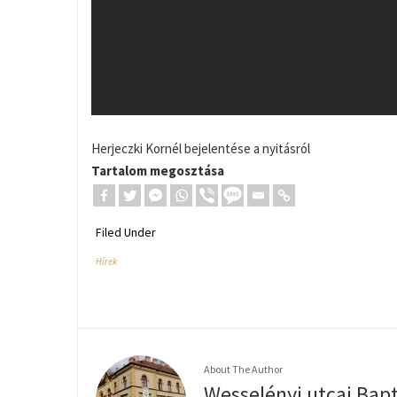
Herjeczki Kornél bejelentése a nyitásról
Tartalom megosztása
Filed Under
Hírek
About The Author
Wesselényi utcai Bap