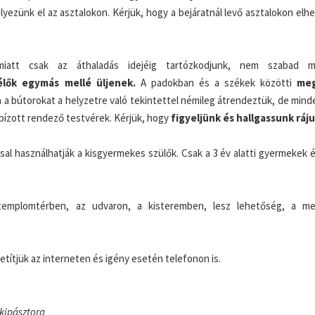
lyezünk el az asztalokon. Kérjük, hogy a bejáratnál levő asztalokon elh
att csak az áthaladás idejéig tartózkodjunk, nem szabad meg
élők egymás mellé üljenek.
A padokban és a székek közötti
meg
a bútorokat a helyzetre való tekintettel némileg átrendeztük, de mind
bízott rendező testvérek. Kérjük, hogy
figyeljünk és hallgassunk ráju
sal használhatják a kisgyermekes szülők. Csak a 3 év alatti gyermekek 
templomtérben, az udvaron, a kisteremben, lesz lehetőség, a me
etítjük az interneten és igény esetén telefonon is.
lkipásztora