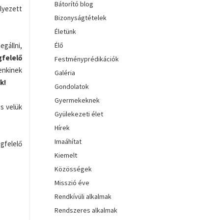
Bátorító blog
elyezett
Bizonyságtételek
Életünk
állni,
Élő
felelő
Festményprédikációk
enkinek
Galéria
k!
Gondolatok
Gyermekeknek
és velük
Gyülekezeti élet
Hírek
Imaáhítat
gfelelő
Kiemelt
Közösségek
Misszió éve
Rendkívüli alkalmak
Rendszeres alkalmak