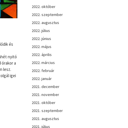
2022. október
2022. szeptember
2022. augusztus
2022. július
2022. június
dődik és
2022. május
a
2022. április
ahét nyitó
2022. március
8 órakor a
n lesz.
2022. február
lgál igei
2022. január
2021. december
2021. november
2021. október
2021. szeptember
2021. augusztus
2021. július