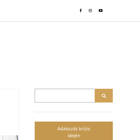
Adakozás krízis
idején