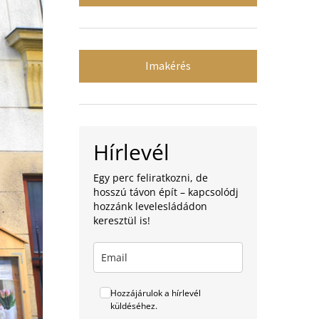
Imakérés
Hírlevél
Egy perc feliratkozni, de
hosszú távon épít – kapcsolódj
hozzánk levelesládádon
keresztül is!
Hozzájárulok a hírlevél
küldéséhez.