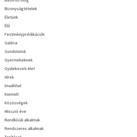
Bizonyságtételek
Életünk
Élő
Festményprédikációk
Galéria
Gondolatok
Gyermekeknek
Gyülekezeti élet
Hírek
Imaáhítat
Kiemelt
Közösségek
Misszió éve
Rendkívüli alkalmak
Rendszeres alkalmak
Tanítások