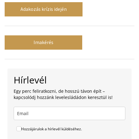
Adakozás krízis idején
Imakérés
Hírlevél
Egy perc feliratkozni, de hosszú távon épít –
kapcsolódj hozzánk levelesládádon keresztül is!
Hozzájárulok a hírlevél küldéséhez.