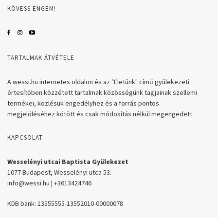
KÖVESS ENGEM!
TARTALMAK ÁTVÉTELE
A wessi.hu internetes oldalon és az "Életünk" című gyülekezeti
értesítőben közzétett tartalmak közösségünk tagjainak szellemi
termékei, közlésük engedélyhez és a forrás pontos
megjelöléséhez kötött és csak módosítás nélkül megengedett.
KAPCSOLAT
Wesselényi utcai Baptista Gyülekezet
1077 Budapest, Wesselényi utca 53.
info@wessi.hu | +3613424746
KDB bank: 13555555-13552010-00000078