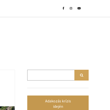
Adakozás krízis
idején