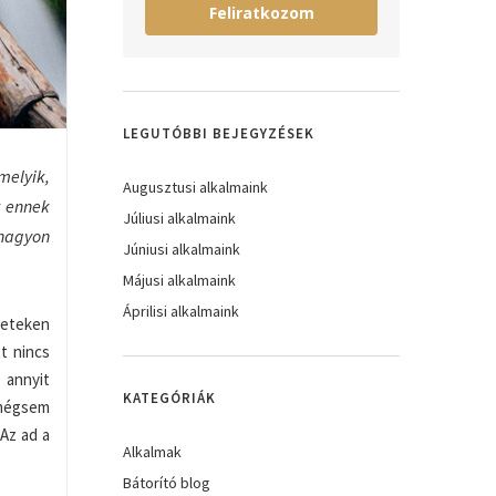
Feliratkozom
LEGUTÓBBI BEJEGYZÉSEK
melyik,
Augusztusi alkalmaink
k ennek
Júliusi alkalmaink
 nagyon
Júniusi alkalmaink
Májusi alkalmaink
Áprilisi alkalmaink
 heteken
t nincs
 annyit
KATEGÓRIÁK
 mégsem
 Az ad a
Alkalmak
Bátorító blog