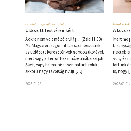
Gondolatok
,
Gyülekezeti élet
Gondolatok
Üldözött testvéreinkért
A közöss
Akikre nem volt méltó a világ… (Zsid 11:38)
Mert megj
Ma Magyarországon ritkán szembesülünk
bizonyság
az üldözött keresztények gondolatkörével,
nektek is 
mert vagy a Terror Háza múzeumába zárjuk
volt, és 
őket, vagy ha mai hírekben hallunk róluk,
láttunk é
akkor a nagy távolság nyújt […]
is, hogy 
2025.01.08.
2025.01.01.