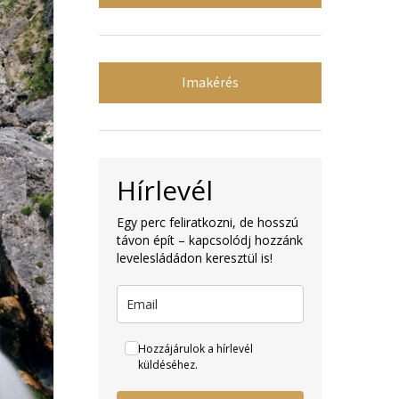
Imakérés
Hírlevél
Egy perc feliratkozni, de hosszú
távon épít – kapcsolódj hozzánk
levelesládádon keresztül is!
Hozzájárulok a hírlevél
küldéséhez.