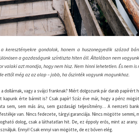
m a keresztényekre gondolok, hanem a huszonegyedik század bár
 különösen a gazdaságunk színtiszta hiten áll. Általában nem vagyun
or valaki azt mondja, hogy nem hisz. Nem hinni lehetetlen. És nem is
, de ettől még az az alap – jobb, ha őszinték vagyunk magunkhoz.
 a dollárnak, vagy a svájci franknak? Miért dolgozunk pár darab papírért
t kapunk érte bármit is? Csak papír! Száz éve már, hogy a pénz mögöt
luta sem, sem más áru, sem gazdasági teljesítmény… A nemzeti bank
festékje van. Nincs fedezete, tárgyi garanciája. Nincs mögötte semmi,
ható dolog, csak a láthatatlan hit. De, ez éppoly erős, mint az arany.
ználjuk. Ennyi! Csak ennyi van mögötte, de ez bőven elég.