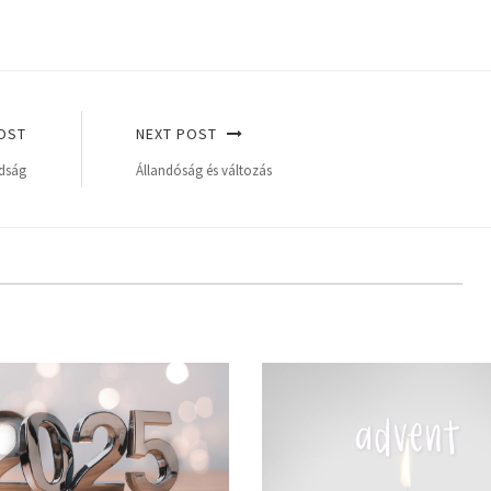
OST
NEXT POST
dság
Állandóság és változás