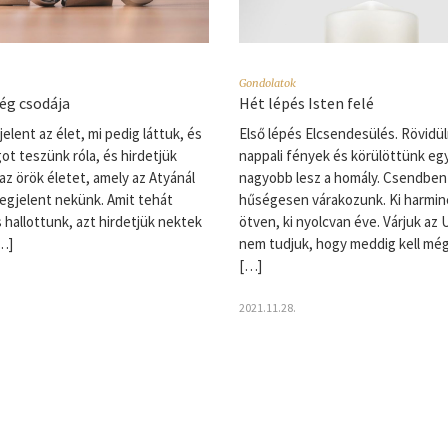
Gondolatok
ég csodája
Hét lépés Isten felé
elent az élet, mi pedig láttuk, és
Első lépés Elcsendesülés. Rövidü
ot teszünk róla, és hirdetjük
nappali fények és körülöttünk eg
az örök életet, amely az Atyánál
nagyobb lesz a homály. Csendben
megjelent nekünk. Amit tehát
hűségesen várakozunk. Ki harminc
s hallottunk, azt hirdetjük nektek
ötven, ki nyolcvan éve. Várjuk az 
[…]
nem tudjuk, hogy meddig kell még
[…]
2021.11.28.