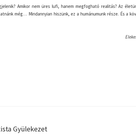
jelenik? Amikor nem üres lufi, hanem megfogható realitás? Az életü
 hozhatnánk még… Mindannyian hiszünk, ez a humánumunk része. És a kö
Eleke
tista Gyülekezet