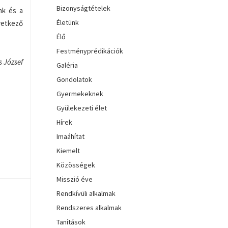
Bizonyságtételek
nk és a
Életünk
vetkező
Élő
Festményprédikációk
s József
Galéria
Gondolatok
Gyermekeknek
Gyülekezeti élet
Hírek
Imaáhítat
Kiemelt
Közösségek
Misszió éve
Rendkívüli alkalmak
Rendszeres alkalmak
Tanítások