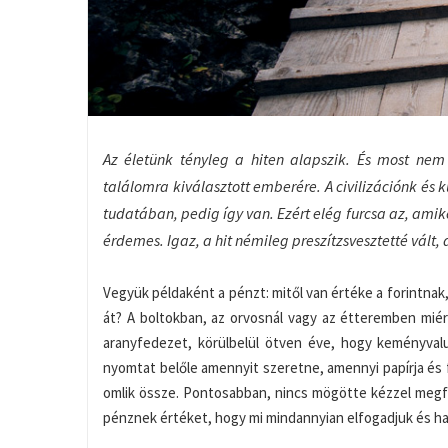
Az életünk tényleg a hiten alapszik. És most ne
találomra kiválasztott emberére. A civilizációnk és
tudatában, pedig így van. Ezért elég furcsa az, amik
érdemes. Igaz, a hit némileg preszítzsvesztetté vált
Vegyük példaként a pénzt: mitől van értéke a forintnak,
át? A boltokban, az orvosnál vagy az étteremben miér
aranyfedezet, körülbelül ötven éve, hogy keményva
nyomtat belőle amennyit szeretne, amennyi papírja és 
omlik össze. Pontosabban, nincs mögötte kézzel megfog
pénznek értéket, hogy mi mindannyian elfogadjuk és has