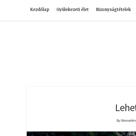
Kezdőlap
Gyülekezeti élet
Bizonyságtételek
Lehe
By Wesselény