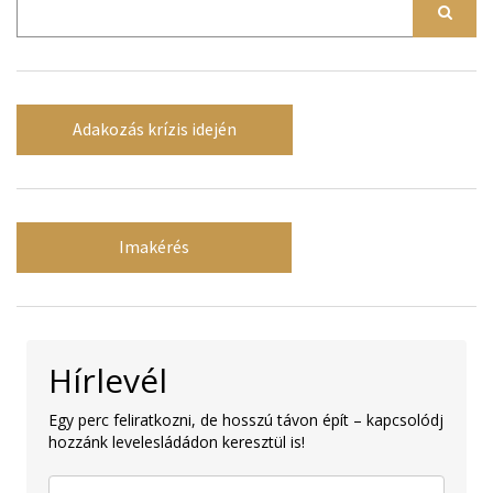
Adakozás krízis idején
Imakérés
Hírlevél
Egy perc feliratkozni, de hosszú távon épít – kapcsolódj
hozzánk levelesládádon keresztül is!