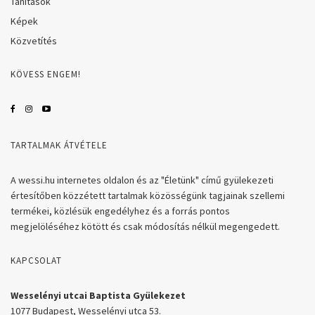
Tanítások
Képek
Közvetítés
KÖVESS ENGEM!
TARTALMAK ÁTVÉTELE
A wessi.hu internetes oldalon és az "Életünk" című gyülekezeti
értesítőben közzétett tartalmak közösségünk tagjainak szellemi
termékei, közlésük engedélyhez és a forrás pontos
megjelöléséhez kötött és csak módosítás nélkül megengedett.
KAPCSOLAT
Wesselényi utcai Baptista Gyülekezet
1077 Budapest, Wesselényi utca 53.