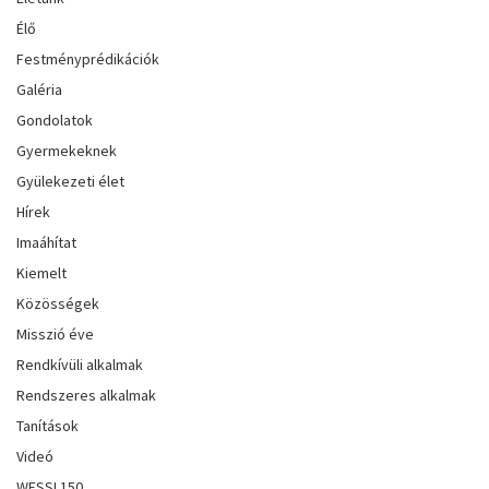
Élő
Festményprédikációk
Galéria
Gondolatok
Gyermekeknek
Gyülekezeti élet
Hírek
Imaáhítat
Kiemelt
Közösségek
Misszió éve
Rendkívüli alkalmak
Rendszeres alkalmak
Tanítások
Videó
WESSI 150