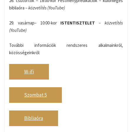
26. csütörtök – 18:00-kor Festményprédikációk – különleges
bibliaóra –
közvetítés (YouTube)
29. vasárnap– 10:00-kor
ISTENTISZTELET
– közvetítés
(YouTube)
További információk rendszeres alkalmainkról,
közösségeinkről:
W-ifi
Szombat 5
Bibliaóra