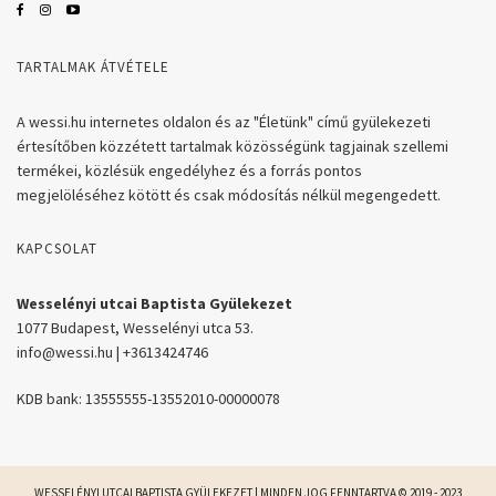
TARTALMAK ÁTVÉTELE
A wessi.hu internetes oldalon és az "Életünk" című gyülekezeti
értesítőben közzétett tartalmak közösségünk tagjainak szellemi
termékei, közlésük engedélyhez és a forrás pontos
megjelöléséhez kötött és csak módosítás nélkül megengedett.
KAPCSOLAT
Wesselényi utcai Baptista Gyülekezet
1077 Budapest, Wesselényi utca 53.
info@wessi.hu | +3613424746
KDB bank: 13555555-13552010-00000078
WESSELÉNYI UTCAI BAPTISTA GYÜLEKEZET | MINDEN JOG FENNTARTVA © 2019 - 2023