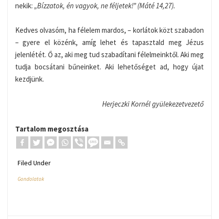
nekik:
„Bízzatok, én vagyok, ne féljetek!” (Máté 14,27).
Kedves olvasóm, ha félelem mardos, – korlátok közt szabadon
– gyere el közénk, amíg lehet és tapasztald meg Jézus
jelenlétét. Ő az, aki meg tud szabadítani félelmeinktől. Aki meg
tudja bocsátani bűneinket. Aki lehetőséget ad, hogy újat
kezdjünk.
Herjeczki Kornél gyülekezetvezető
Tartalom megosztása
Filed Under
Gondolatok