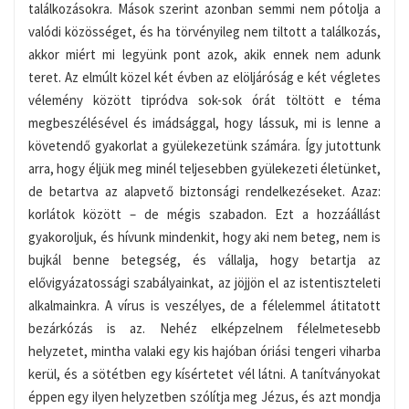
találkozásokra. Mások szerint azonban semmi nem pótolja a
valódi közösséget, és ha törvényileg nem tiltott a találkozás,
akkor miért mi legyünk pont azok, akik ennek nem adunk
teret. Az elmúlt közel két évben az elöljáróság e két végletes
vélemény között tipródva sok-sok órát töltött e téma
megbeszélésével és imádsággal, hogy lássuk, mi is lenne a
követendő gyakorlat a gyülekezetünk számára. Így jutottunk
arra, hogy éljük meg minél teljesebben gyülekezeti életünket,
de betartva az alapvető biztonsági rendelkezéseket. Azaz:
korlátok között – de mégis szabadon. Ezt a hozzáállást
gyakoroljuk, és hívunk mindenkit, hogy aki nem beteg, nem is
bujkál benne betegség, és vállalja, hogy betartja az
elővigyázatossági szabályainkat, az jöjjön el az istentiszteleti
alkalmainkra. A vírus is veszélyes, de a félelemmel átitatott
bezárkózás is az. Nehéz elképzelnem félelmetesebb
helyzetet, mintha valaki egy kis hajóban óriási tengeri viharba
kerül, és a sötétben egy kísértetet vél látni. A tanítványokat
éppen egy ilyen helyzetben szólítja meg Jézus, és azt mondja