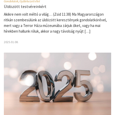
Gondolatok
,
Gyülekezeti élet
Üldözött testvéreinkért
Akikre nem volt méltó a világ… (Zsid 11:38) Ma Magyarországon
ritkán szembesülünk az üldözött keresztények gondolatkörével,
mert vagy a Terror Háza múzeumába zárjuk őket, vagy ha mai
hírekben hallunk róluk, akkor a nagy távolság nyújt […]
2025.01.08.