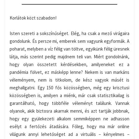
Korlátok közt szabadon!
Isten szereti a sokszínűséget. Elég, ha csak a mező virágaira
gondolunk. És persze mi, emberek sem vagyunk egyformák. A
poharat, melyben a víz félig van töltve, egyikünk félig üresnek
látja, más szerint pedig majdnem teli van. Miért gondolnánk,
hogy olyan összetett kérdésekben, amilyeneket ez a
pandémia fölvet, ez másképp lenne? Nekem is van markáns
véleményem, nem is titkolom, de kész vagyok másét is
meghallgatni. Egy 150 fős közösségben, még egy krisztusi
közösségben is, amilyen a miénk, már csak statisztikailag is
garantálható, hogy többféle véleményt találunk. Vannak
olyanok, akik biztosra akarnak menni, és azt tartják jobbnak,
hogy egy gyülekezeti alkalom semmiképpen ne adhasson
esélyt a fertőzés átadására. Főleg, hogy ma már online
világunk annyi lehetőséget ad a virtuális – kényelmes –