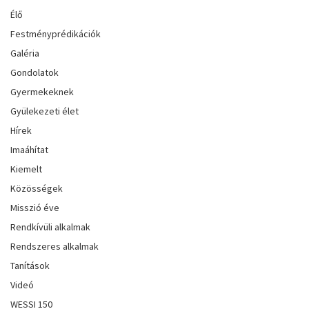
Élő
Festményprédikációk
Galéria
Gondolatok
Gyermekeknek
Gyülekezeti élet
Hírek
Imaáhítat
Kiemelt
Közösségek
Misszió éve
Rendkívüli alkalmak
Rendszeres alkalmak
Tanítások
Videó
WESSI 150