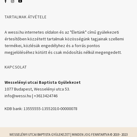
TARTALMAK ÁTVÉTELE
A wessi.hu internetes oldalon és az "Életünk" című gyülekezeti
értesítőben közzétett tartalmak közösségünk tagjainak szellemi
termékei, közlésük engedélyhez és a forrás pontos
megjelöléséhez kötött és csak módosítás nélkül megengedett.
KAPCSOLAT
Wesselényi utcai Baptista Gyülekezet
1077 Budapest, Wesselényi utca 53.
info@wessi.hu | +3613424746
KDB bank: 13555555-13552010-00000078
WESSELÉNYI UTCAI BAPTISTA GYÜLEKEZET | MINDEN JOG FENNTARTVA © 2019 - 2023