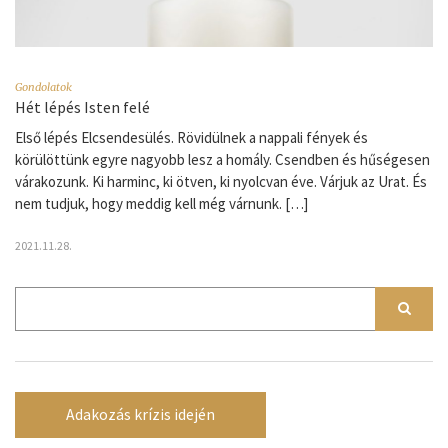
Gondolatok
Hét lépés Isten felé
Első lépés Elcsendesülés. Rövidülnek a nappali fények és
körülöttünk egyre nagyobb lesz a homály. Csendben és hűségesen
várakozunk. Ki harminc, ki ötven, ki nyolcvan éve. Várjuk az Urat. És
nem tudjuk, hogy meddig kell még várnunk. […]
2021.11.28.
Adakozás krízis idején